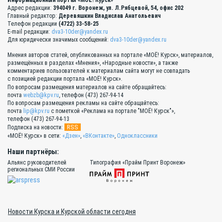
Информационный портал «МОЁ! Курск»
Адрес редакции:
394049 г. Воронеж, ул. Л.Рябцевой, 54, офис 202
Главный редактор:
Деревяшкин Владислав Анатольевич
Телефон редакции
(4722) 33-58-25
E-mail редакции:
dva3-10der@yandex.ru
Для юридически значимых сообщений:
dva3-10der@yandex.ru
Мнения авторов статей, опубликованных на портале «МОЁ! Курск», материалов,
размещённых в разделах «Мнения», «Народные новости», а также
комментариев пользователей к материалам сайта могут не совпадать
с позицией редакции портала «МОЁ! Курск».
По вопросам размещения материалов на сайте обращайтесь:
почта
webzb@kpv.ru
, телефон (473) 267-94-14
По вопросам размещения рекламы на сайте обращайтесь:
почта
lip@kpv.ru
с пометкой «Реклама на портале "МОЁ! Курск"»,
телефон (473) 267-94-13
RSS
Подписка на новости:
«МОЁ! Курск» в сети:
«Дзен»
,
«ВКонтакте»
,
Одноклассники
Наши партнёры:
Альянс руководителей
Типография «Прайм Принт Воронеж»
региональных СМИ России
Новости Курска и Курской области сегодня