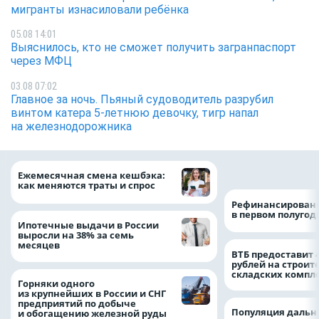
мигранты изнасиловали ребёнка
05.08 14:01
Выяснилось, кто не сможет получить загранпаспорт
через МФЦ
03.08 07:02
Главное за ночь. Пьяный судоводитель разрубил
винтом катера 5-летнюю девочку, тигр напал
на железнодорожника
на 64%
Ежемесячная смена кешбэка:
как меняются траты и спрос
Рефинансировани
в первом полугоди
Ипотечные выдачи в России
выросли на 38% за семь
месяцев
ВТБ предоставит 
рублей на строит
складских компл
Горняки одного
из крупнейших в России и СНГ
предприятий по добыче
Популяция дальн
и обогащению железной руды