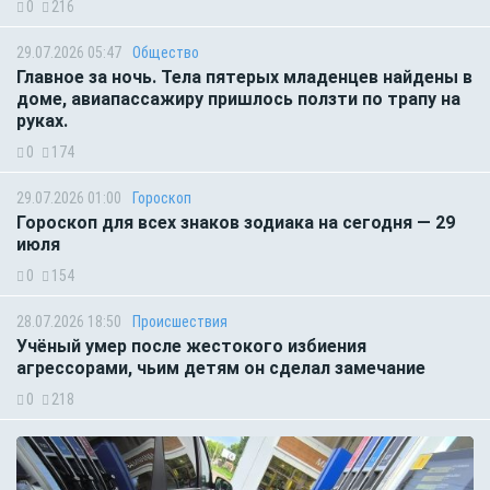
0
216
29.07.2026 05:47
Общество
Главное за ночь. Тела пятерых младенцев найдены в
доме, авиапассажиру пришлось ползти по трапу на
руках.
0
174
29.07.2026 01:00
Гороскоп
Гороскоп для всех знаков зодиака на сегодня — 29
июля
0
154
28.07.2026 18:50
Происшествия
Учёный умер после жестокого избиения
агрессорами, чьим детям он сделал замечание
0
218