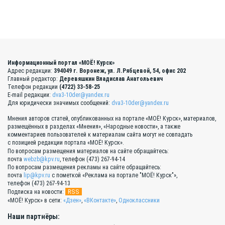
Информационный портал «МОЁ! Курск»
Адрес редакции:
394049 г. Воронеж, ул. Л.Рябцевой, 54, офис 202
Главный редактор:
Деревяшкин Владислав Анатольевич
Телефон редакции
(4722) 33-58-25
E-mail редакции:
dva3-10der@yandex.ru
Для юридически значимых сообщений:
dva3-10der@yandex.ru
Мнения авторов статей, опубликованных на портале «МОЁ! Курск», материалов,
размещённых в разделах «Мнения», «Народные новости», а также
комментариев пользователей к материалам сайта могут не совпадать
с позицией редакции портала «МОЁ! Курск».
По вопросам размещения материалов на сайте обращайтесь:
почта
webzb@kpv.ru
, телефон (473) 267-94-14
По вопросам размещения рекламы на сайте обращайтесь:
почта
lip@kpv.ru
с пометкой «Реклама на портале "МОЁ! Курск"»,
телефон (473) 267-94-13
RSS
Подписка на новости:
«МОЁ! Курск» в сети:
«Дзен»
,
«ВКонтакте»
,
Одноклассники
Наши партнёры: