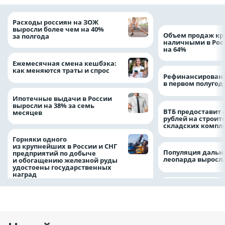
Расходы россиян на ЗОЖ
выросли более чем на 40%
Объем продаж кр
за полгода
наличными в Рос
на 64%
Ежемесячная смена кешбэка:
как меняются траты и спрос
Рефинансировани
в первом полугоди
Ипотечные выдачи в России
выросли на 38% за семь
ВТБ предоставит 
месяцев
рублей на строит
складских компл
Горняки одного
из крупнейших в России и СНГ
Популяция дальн
предприятий по добыче
леопарда выросла
и обогащению железной руды
удостоены государственных
наград