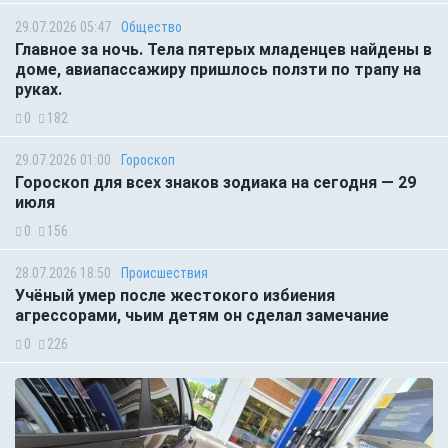
29.07.2026 05:47
Общество
Главное за ночь. Тела пятерых младенцев найдены в
доме, авиапассажиру пришлось ползти по трапу на
руках.
0
182
29.07.2026 01:00
Гороскоп
Гороскоп для всех знаков зодиака на сегодня — 29
июля
0
156
28.07.2026 18:50
Происшествия
Учёный умер после жестокого избиения
агрессорами, чьим детям он сделал замечание
0
226