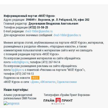
Информационный портал «МОЁ! Курск»
Адрес редакции:
394049 г. Воронеж, ул. Л.Рябцевой, 54, офис 202
Главный редактор:
Деревяшкин Владислав Анатольевич
Телефон редакции
(4722) 33-58-25
E-mail редакции:
dva3-10der@yandex.ru
Для юридически значимых сообщений:
dva3-10der@yandex.ru
Мнения авторов статей, опубликованных на портале «МОЁ! Курск», материалов,
размещённых в разделах «Мнения», «Народные новости», а также
комментариев пользователей к материалам сайта могут не совпадать
с позицией редакции портала «МОЁ! Курск».
По вопросам размещения материалов на сайте обращайтесь:
почта
webzb@kpv.ru
, телефон (473) 267-94-14
По вопросам размещения рекламы на сайте обращайтесь:
почта
lip@kpv.ru
с пометкой «Реклама на портале "МОЁ! Курск"»,
телефон (473) 267-94-13
RSS
Подписка на новости:
«МОЁ! Курск» в сети:
«Дзен»
,
«ВКонтакте»
,
Одноклассники
Наши партнёры:
Альянс руководителей
Типография «Прайм Принт Воронеж»
региональных СМИ России