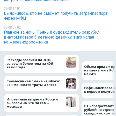
05.08 14:01
Выяснилось, кто не сможет получить загранпаспорт
через МФЦ
03.08 07:02
Главное за ночь. Пьяный судоводитель разрубил
винтом катера 5-летнюю девочку, тигр напал
на железнодорожника
Расходы россиян на ЗОЖ
выросли более чем на 40%
Объем продаж кр
за полгода
наличными в Рос
на 64%
Ежемесячная смена кешбэка:
как меняются траты и спрос
Рефинансировани
в первом полугоди
Ипотечные выдачи в России
выросли на 38% за семь
ВТБ предоставит 
месяцев
рублей на строит
складских компл