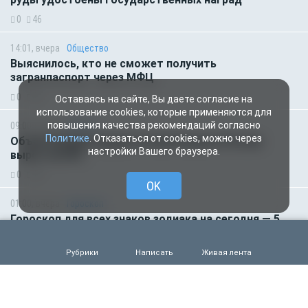
0
46
14:01, вчера
Общество
Выяснилось, кто не сможет получить
загранпаспорт через МФЦ
0
60
Оставаясь на сайте, Вы даете согласие на
использование cookies, которые применяются для
повышения качества рекомендаций согласно
09:00, вчера
Деньги
Политике
. Отказаться от cookies, можно через
Объем продаж кредитов наличными в России
настройки Вашего браузера.
вырос на 64%
0
48
OK
01:00, вчера
Гороскоп
Гороскоп для всех знаков зодиака на сегодня — 5
августа
0
44
Рубрики
Написать
Живая лента
04.08.2026 15:00
Деньги
Рефинансирование кредитов в первом полугодии