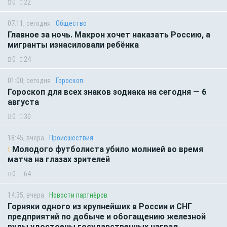
0
22
07:11, сегодня
Общество
Главное за ночь. Макрон хочет наказать Россию, а
мигранты изнасиловали ребёнка
0
24
01:00, сегодня
Гороскоп
Гороскоп для всех знаков зодиака на сегодня — 6
августа
0
30
18:45, вчера
Происшествия
Молодого футболиста убило молнией во время
матча на глазах зрителей
0
64
14:35, вчера
Новости партнёров
Горняки одного из крупнейших в России и СНГ
предприятий по добыче и обогащению железной
руды удостоены государственных наград