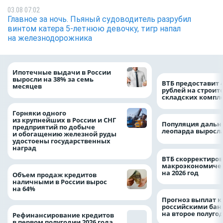
03.08 07:02
Главное за ночь. Пьяный судоводитель разрубил
винтом катера 5-летнюю девочку, тигр напал
на железнодорожника
Ипотечные выдачи в России
выросли на 38% за семь
ВТБ предоставит 
месяцев
рублей на строит
складских компл
Горняки одного
из крупнейших в России и СНГ
Популяция дальн
предприятий по добыче
леопарда выросла
и обогащению железной руды
удостоены государственных
наград
ВТБ скорректиро
макроэкономичес
на 2026 год
Объем продаж кредитов
наличными в России вырос
на 64%
Прогноз выплат 
российскими ба
на второе полуго
Рефинансирование кредитов
в первом полугодии 2026 года