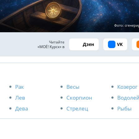
Фото: сгенер
Читайте
Дзен
VK
«МОЁ! Курск» в
Рак
Весы
Козерог
Лев
Скорпион
Водоле
Дева
Стрелец
Рыбы