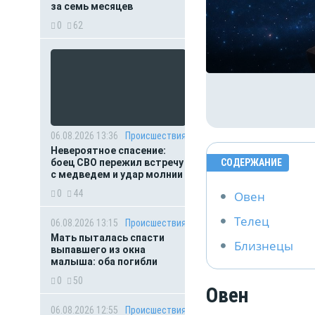
за семь месяцев
0
62
06.08.2026 13:36
Происшествия
Невероятное спасение:
боец СВО пережил встречу
СОДЕРЖАНИЕ
с медведем и удар молнии
0
44
Овен
Телец
06.08.2026 13:15
Происшествия
Мать пыталась спасти
Близнецы
выпавшего из окна
малыша: оба погибли
0
50
Овен
06.08.2026 12:55
Происшествия