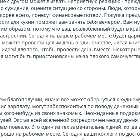
е с другом может вызвать неприятную реакцию - прежд
о суждение, оцените ситуацию со стороны. Люди, которы
скорее всего, понесут финансовые потери. Покупка пред
сти для кухни поможет вам занять себя вечером. Вам н
шим образом, потому что ваш возлюбленный будет в кра
астроении. Сегодня на вашем рабочем месте будет цари
 можете провести целый день в одиночестве, читая книг
идеей для того, чтобы провести день вместе. Некоторые
я могут быть приостановлены из-за плохого самочувств
ем благополучии, иначе все может обернуться к худшему.
чил зарплату, могут забеспокоиться по поводу денежных
ы кого-нибудь из своих знакомых. Неожиданные подарки
узей. Экстаз всей вселенной сосредоточен между двумя
ам повезло. Это один из тех замечательных дней, когда 
орошо на рабочем месте. Сегодня ваши коллеги по дост