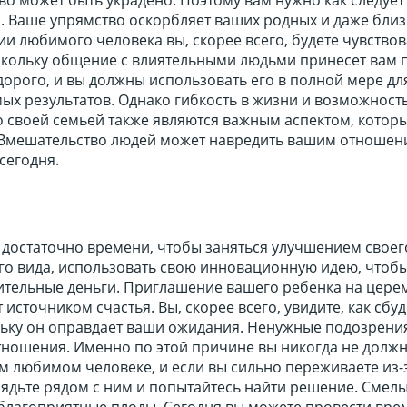
. Ваше упрямство оскорбляет ваших родных и даже близ
ии любимого человека вы, скорее всего, будете чувствов
кольку общение с влиятельными людьми принесет вам 
дорого, и вы должны использовать его в полной мере дл
ых результатов. Однако гибкость в жизни и возможност
о своей семьей также являются важным аспектом, котор
Вмешательство людей может навредить вашим отношен
сегодня.
т достаточно времени, чтобы заняться улучшением своег
го вида, использовать свою инновационную идею, чтоб
ительные деньги. Приглашение вашего ребенка на цер
источником счастья. Вы, скорее всего, увидите, как сбуд
льку он оправдает ваши ожидания. Ненужные подозрени
тношения. Именно по этой причине вы никогда не долж
м любимом человеке, и если вы сильно переживаете из-з
, сядьте рядом с ним и попытайтесь найти решение. Смел
благоприятные плоды. Сегодня вы можете провести вре