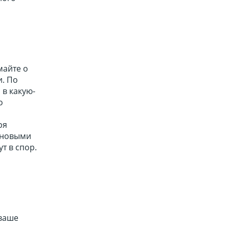
майте о
и. По
 в какую-
о
ря
 новыми
т в спор.
 ваше