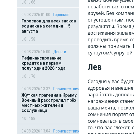
0
66
позаботиться о нем
друзей. Без компан
05.08.2026 01:00
Гороскоп
опустошенным, пос
Гороскоп для всех знаков
результаты. Время 
зодиака на сегодня — 5
августа
достижения желаем
проводить время с
0
58
должны понимать. 
04.08.2026 15:00
Деньги
супругом/супругой 
Рефинансирование
кредитов в первом
Лев
полугодии 2026 года
0
70
Сегодня у вас буде
здоровья и внешне
04.08.2026 13:32
Происшествия
заработать дополн
Жуткая трагедия в Крыму.
Военный расстрелял трёх
награждения станет 
местных жителей и
ваша мечта, поско
сослуживца
сомнения портят о
0
88
сомневаться в свое
то, что вас гложет
04.08.2026 13:04
Происшествия
решения принесут 