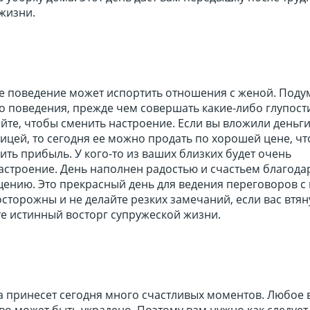
жизни.
 поведение может испортить отношения с женой. Поду
о поведения, прежде чем совершать какие-либо глупост
те, чтобы сменить настроение. Если вы вложили деньги
ицей, то сегодня ее можно продать по хорошей цене, чт
ть прибыль. У кого-то из ваших близких будет очень
астроение. День наполнен радостью и счастьем благода
ению. Это прекрасный день для ведения переговоров с
осторожны и не делайте резких замечаний, если вас втяну
те истинный восторг супружеской жизни.
а принесет сегодня много счастливых моментов. Любое
о может быть украдено. Поэтому вам нужно как следует