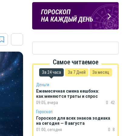
а
ПОГОДА
ГОРОСКОП
В КУРСКЕ
НА КАЖДЫЙ ДЕНЬ
Самое читаемое
За 24 часа
За 7 Дней
За месяц
Деньги
Ежемесячная смена кешбэка:
как меняются траты и спрос
09:05, вчера
0
42
Гороскоп
Гороскоп для всех знаков зодиака
на сегодня — 8 августа
01:00, сегодня
0
8