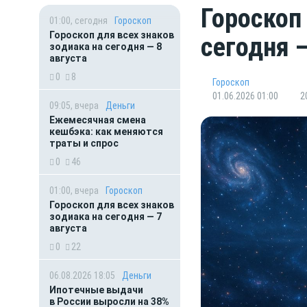
Гороскоп
01:00, сегодня
Гороскоп
Гороскоп для всех знаков
сегодня 
зодиака на сегодня — 8
августа
0
8
Гороскоп
01.06.2026 01:00
2
09:05, вчера
Деньги
Ежемесячная смена
кешбэка: как меняются
траты и спрос
0
46
01:00, вчера
Гороскоп
Гороскоп для всех знаков
зодиака на сегодня — 7
августа
0
22
06.08.2026 18:05
Деньги
Ипотечные выдачи
в России выросли на 38%