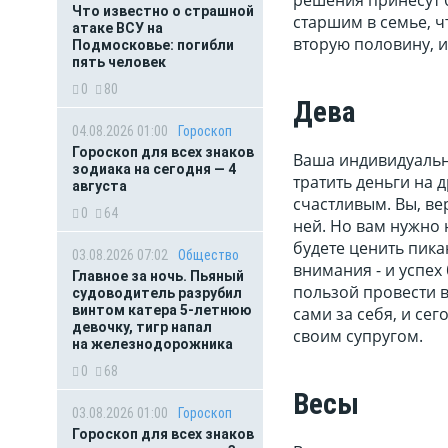
Что известно о страшной
старшим в семье, ч
атаке ВСУ на
вторую половину, и
Подмосковье: погибли
пять человек
0
80
Дева
04.08.2026 01:00
Гороскоп
Гороскоп для всех знаков
Ваша индивидуально
зодиака на сегодня — 4
тратить деньги на 
августа
счастливым. Вы, ве
0
64
ней. Но вам нужно 
будете ценить пика
03.08.2026 07:02
Общество
внимания - и успех
Главное за ночь. Пьяный
пользой провести в
судоводитель разрубил
винтом катера 5-летнюю
сами за себя, и се
девочку, тигр напал
своим супругом.
на железнодорожника
0
68
Весы
03.08.2026 01:00
Гороскоп
Гороскоп для всех знаков