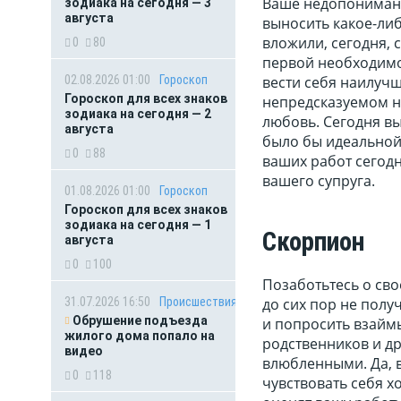
Ваше недопонимани
зодиака на сегодня — 3
августа
выносить какое-либ
вложили, сегодня, 
0
80
первой необходимо
02.08.2026 01:00
Гороскоп
вести себя наилуч
Гороскоп для всех знаков
непредсказуемом н
зодиака на сегодня — 2
любовь. Сегодня вы
августа
было бы идеальной 
0
88
ваших работ сегодн
вашего супруга.
01.08.2026 01:00
Гороскоп
Гороскоп для всех знаков
зодиака на сегодня — 1
Скорпион
августа
0
100
Позаботьтесь о сво
31.07.2026 16:50
Происшествия
до сих пор не полу
Обрушение подъезда
и попросить взайм
жилого дома попало на
родственников и др
видео
влюбленными. Да, в
0
118
чувствовать себя х