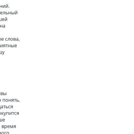
ний.
тельный
шей
 на
е слова,
риятные
шу
 вы
 понять.
аться
окупится
ьше
е время
ного