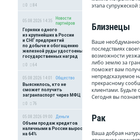
этапа супружеской 
0
84
Новости
05.08.2026 14:35
партнёров
Близнецы
Горняки одного
из крупнейших в России
и СНГ предприятий
Ваше необдуманное
по добыче и обогащению
последствиях своег
железной руды удостоены
возможности уезжай
государственных наград
либо землю за гран
0
64
поможет вам получи
непредсказуемое н
05.08.2026 14:01
Общество
прекрасному сообщ
Выяснилось, кто не
клиентами. Будьте 
сможет получить
загранпаспорт через МФЦ
Сегодня вы познае
0
76
Рак
05.08.2026 09:00
Деньги
Объем продаж кредитов
наличными в России вырос
Ваша добрая натур
на 64%
движимое имуществ