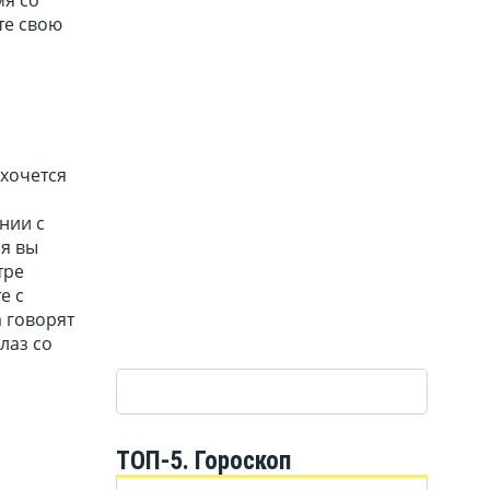
те свою
ахочется
нии с
ня вы
тре
е с
а говорят
лаз со
ТОП-5. Гороскоп