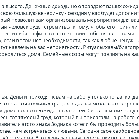
 на высоте. Денежные доходы не оправдают ваших ожида
 свою большую вечеринку - сегодня у вас будет дополни
торый позволит вам организовывать мероприятия для ва
й человек будет стремиться к тому, чтобы его приняли
 вести себя в офисе в соответствии с обстоятельствами.
 если в этом нет необходимости, так как любые ненужны
гут навлечь на вас неприятности. Ритуалы/хавы/благоп
роводиться дома. Семейные ссоры могут повлиять на ва
ья. Деньги приходят к вам на работу только тогда, когда
я от расточительных трат, сегодня вы можете это хорошо
м доме полно неожиданных гостей. Сегодня может ощущ
Весь тот тяжелый труд, который вы прилагали на работе, 
тавители этого знака Зодиака хотели бы проводить бол
тве, чем встречаться с людьми. Сегодня свое свободно
 уборку дома. Этот день даст вам передышку после труд