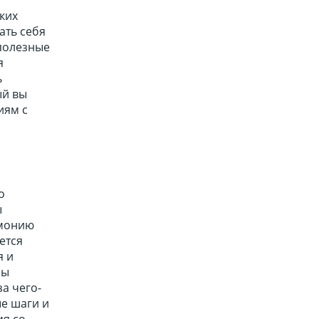
ких
ать себя
полезные
я
ь
ый вы
иям с
о
ы
емонию
ется
я и
ны
а чего-
ые шаги и
мя со