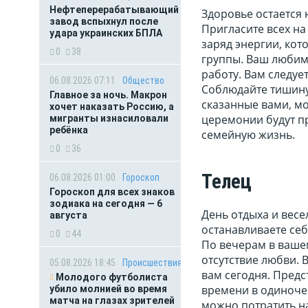
Нефтеперерабатывающий
Здоровье остается
завод вспыхнул после
Пригласите всех на
удара украинских БПЛА
заряд энергии, ко
0
38
группы. Ваш любимы
работу. Вам следует
06.08.2026 07:11
Общество
Соблюдайте тишину,
Главное за ночь. Макрон
сказанные вами, мо
хочет наказать Россию, а
церемонии будут п
мигранты изнасиловали
ребёнка
семейную жизнь.
0
36
Телец
06.08.2026 01:00
Гороскоп
Гороскоп для всех знаков
зодиака на сегодня — 6
День отдыха и весел
августа
останавливаете себ
0
44
По вечерам в ваше
отсутствие любви. 
05.08.2026 18:45
Происшествия
вам сегодня. Предс
Молодого футболиста
времени в одиночес
убило молнией во время
матча на глазах зрителей
можно потратить на