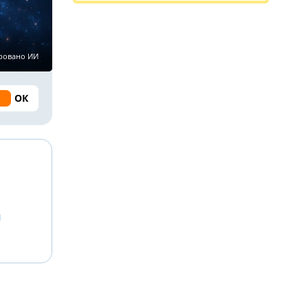
ировано ИИ
ОК
й