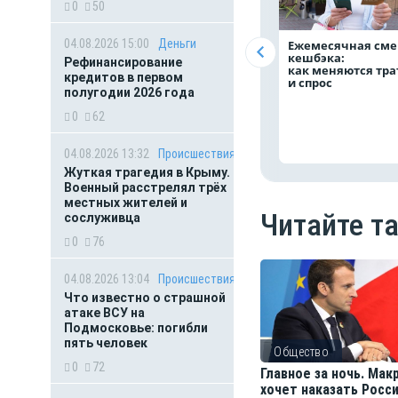
0
50
04.08.2026 15:00
Деньги
Ежемесячная сме
кешбэка:
Рефинансирование
как меняются тр
кредитов в первом
и спрос
полугодии 2026 года
0
62
04.08.2026 13:32
Происшествия
Жуткая трагедия в Крыму.
Военный расстрелял трёх
местных жителей и
Читайте т
сослуживца
0
76
04.08.2026 13:04
Происшествия
Что известно о страшной
атаке ВСУ на
Подмосковье: погибли
пять человек
Общество
0
72
Главное за ночь. Мак
хочет наказать Росси