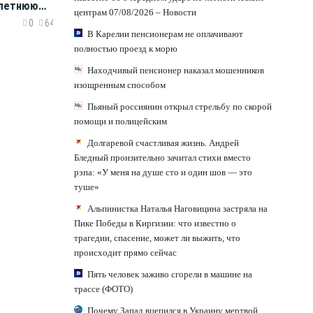
-летнюю
центрам 07/08/2026 – Новости
ал
0
64
ника
В Карелии пенсионерам не оплачивают
полностью проезд к морю
Находчивый пенсионер наказал мошенников
изощренным способом
Пьяный россиянин открыл стрельбу по скорой
помощи и полицейским
Долгаревой счастливая жизнь. Андрей
Бледный пронзительно зачитал стихи вместо
рэпа: «У меня на душе сто и один шов — это
туше»
Альпинистка Наталья Наговицина застряла на
Пике Победы в Киргизии: что известно о
трагедии, спасение, может ли выжить, что
происходит прямо сейчас
Пять человек заживо сгорели в машине на
трассе (ФОТО)
Почему Запад вцепился в Украину мертвой