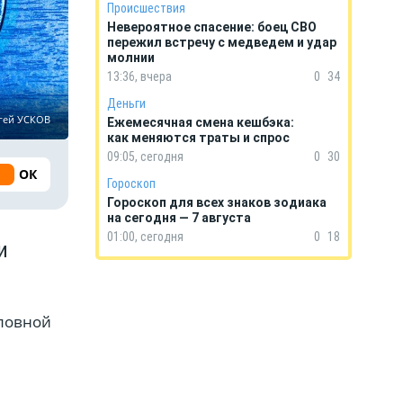
Происшествия
Невероятное спасение: боец СВО
пережил встречу с медведем и удар
молнии
13:36, вчера
0
34
Деньги
гей УСКОВ
Ежемесячная смена кешбэка:
как меняются траты и спрос
09:05, сегодня
0
30
ОК
Гороскоп
Гороскоп для всех знаков зодиака
на сегодня — 7 августа
01:00, сегодня
0
18
и
оловной