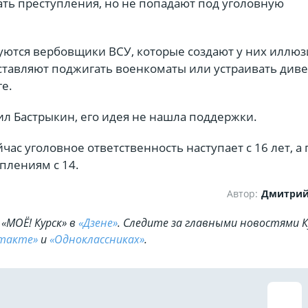
ть преступления, но не попадают под уголовную
уются вербовщики ВСУ, которые создают у них иллю
аставляют поджигать военкоматы или устраивать див
е.
ил Бастрыкин, его идея не нашла поддержки.
час уголовное ответственность наступает с 16 лет, а 
плениям с 14.
Автор:
Дмитрий
«МОЁ! Курск» в
«Дзене»
. Cледите за главными новостями К
такте»
и
«Одноклассниках»
.