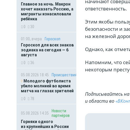
начинают соверша
Главное за ночь. Макрон
ответственность.
хочет наказать Россию, а
мигранты изнасиловали
ребёнка
Этим якобы польз
0
30
безопасности и з
на железной дорог
01:00, вчера
Гороскоп
Гороскоп для всех знаков
Однако, как отмет
зодиака на сегодня — 6
августа
Напомним, что сей
0
36
некоторым престу
05.08.2026 18:45
Происшествия
Молодого футболиста
убило молнией во время
матча на глазах зрителей
Подписывайтесь на 
0
78
и области во
«ВКон
Новости
05.08.2026 14:35
партнёров
Горняки одного
из крупнейших в России