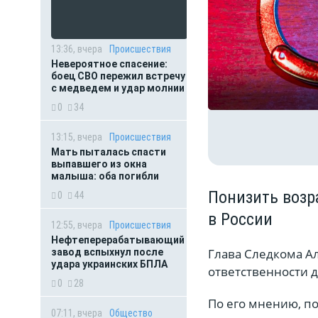
13:36, вчера
Происшествия
Невероятное спасение:
боец СВО пережил встречу
с медведем и удар молнии
0
34
13:15, вчера
Происшествия
Мать пыталась спасти
выпавшего из окна
малыша: оба погибли
Понизить возр
0
44
в России
12:55, вчера
Происшествия
Нефтеперерабатывающий
Глава Следкома А
завод вспыхнул после
удара украинских БПЛА
ответственности до
0
28
По его мнению, по
07:11, вчера
Общество