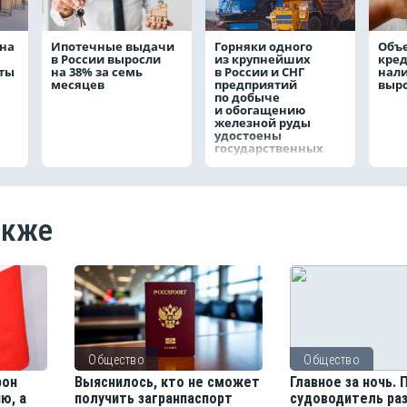
на
Ипотечные выдачи
Горняки одного
Объ
в России выросли
из крупнейших
кре
аты
на 38% за семь
в России и СНГ
нал
месяцев
предприятий
выро
по добыче
и обогащению
железной руды
удостоены
государственных
наград
акже
Общество
Общество
рон
Выяснилось, кто не сможет
Главное за ночь.
ю, а
получить загранпаспорт
судоводитель ра