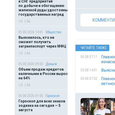
и СНГ предприятий
по добыче и обогащению
железной руды удостоены
государственных наград
КОММЕНТИ
0
56
05.08.2026 14:01
Общество
Выяснилось, кто не
сможет получить
загранпаспорт через МФЦ
ЧИТАЙТЕ ТАКЖЕ
0
66
Главно
06.08 07:11
изнаси
05.08.2026 09:00
Деньги
Объем продаж кредитов
Выясни
05.08 14:01
наличными в России вырос
на 64%
Главно
03.08 07:02
летнюю
0
56
05.08.2026 01:00
Гороскоп
Гороскоп для всех знаков
зодиака на сегодня — 5
августа