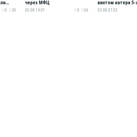
али
через МФЦ
винтом катера 5
девочку, тигр нап
0
30
05.08 14:01
0
66
03.08 07:02
на железнодорож