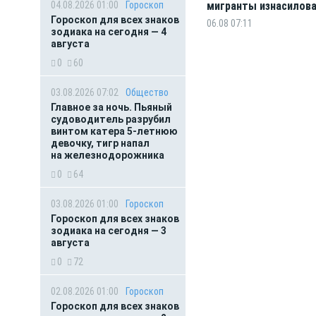
04.08.2026 01:00
Гороскоп
мигранты изнасилов
ребёнка
Гороскоп для всех знаков
06.08 07:11
зодиака на сегодня — 4
августа
0
60
03.08.2026 07:02
Общество
Главное за ночь. Пьяный
судоводитель разрубил
винтом катера 5-летнюю
девочку, тигр напал
на железнодорожника
0
64
03.08.2026 01:00
Гороскоп
Гороскоп для всех знаков
зодиака на сегодня — 3
августа
0
72
02.08.2026 01:00
Гороскоп
Гороскоп для всех знаков