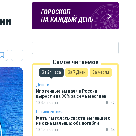
ПОГОДА
ГОРОСКОП
сии
В КУРСКЕ
НА КАЖДЫЙ ДЕНЬ
Самое читаемое
За 24 часа
За 7 Дней
За месяц
Деньги
Ипотечные выдачи в России
выросли на 38% за семь месяцев
18:05, вчера
0
52
Происшествия
Мать пыталась спасти выпавшего
из окна малыша: оба погибли
13:15, вчера
0
44