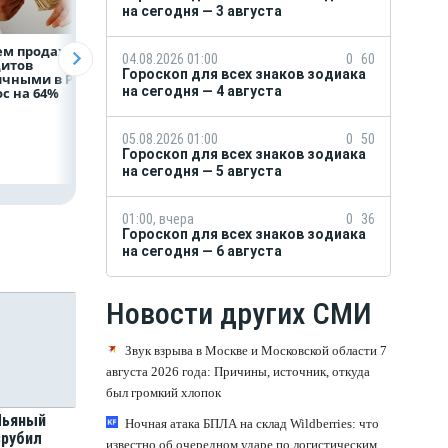
на сегодня — 3 августа
ем продаж
Рефинансирование
ВТБ предоставит 
04.08.2026 01:00
0
60
дитов
кредитов в первом
млрд рублей
Гороскоп для всех знаков зодиака
ичными в России
полугодии 2026 года
на строительство
на сегодня — 4 августа
с на 64%
складских
комплексов
05.08.2026 01:00
0
50
Гороскоп для всех знаков зодиака
на сегодня — 5 августа
01:00, вчера
0
36
Гороскоп для всех знаков зодиака
на сегодня — 6 августа
Новости других СМИ
Звук взрыва в Москве и Московской области 7
августа 2026 года: Причины, источник, откуда
был громкий хлопок
 Пьяный
Ночная атака БПЛА на склад Wildberries: что
зрубил
известно об очередном ударе по логистическим