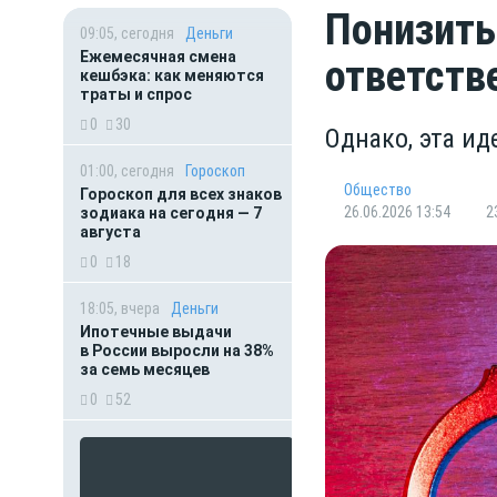
Понизить
09:05, сегодня
Деньги
Ежемесячная смена
ответств
кешбэка: как меняются
траты и спрос
0
30
Однако, эта и
01:00, сегодня
Гороскоп
Общество
Гороскоп для всех знаков
26.06.2026 13:54
2
зодиака на сегодня — 7
августа
0
18
18:05, вчера
Деньги
Ипотечные выдачи
в России выросли на 38%
за семь месяцев
0
52