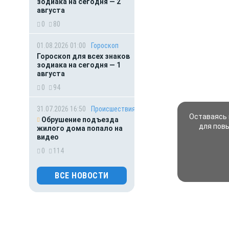
зодиака на сегодня — 2
августа
0
80
01.08.2026 01:00
Гороскоп
Гороскоп для всех знаков
зодиака на сегодня — 1
августа
0
94
31.07.2026 16:50
Происшествия
Оставаясь 
Обрушение подъезда
для пов
жилого дома попало на
видео
0
114
31.07.2026 15:40
Происшествия
ВСЕ НОВОСТИ
Подростка и 22-летнюю
девушку из России
жестоко убили на
популярном курорте в
Таиланде