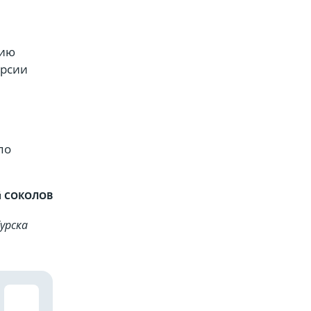
зию
ерсии
по
 СОКОЛОВ
урска