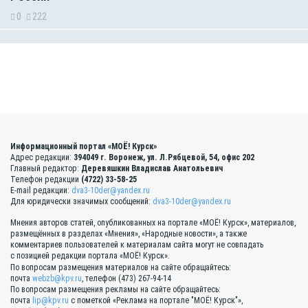
0
222
Информационный портал «МОЁ! Курск»
Адрес редакции:
394049 г. Воронеж, ул. Л.Рябцевой, 54, офис 202
Главный редактор:
Деревяшкин Владислав Анатольевич
Телефон редакции
(4722) 33-58-25
E-mail редакции:
dva3-10der@yandex.ru
Для юридически значимых сообщений:
dva3-10der@yandex.ru
Мнения авторов статей, опубликованных на портале «МОЁ! Курск», материалов,
размещённых в разделах «Мнения», «Народные новости», а также
комментариев пользователей к материалам сайта могут не совпадать
с позицией редакции портала «МОЁ! Курск».
По вопросам размещения материалов на сайте обращайтесь:
почта
webzb@kpv.ru
, телефон (473) 267-94-14
По вопросам размещения рекламы на сайте обращайтесь:
почта
lip@kpv.ru
с пометкой «Реклама на портале "МОЁ! Курск"»,