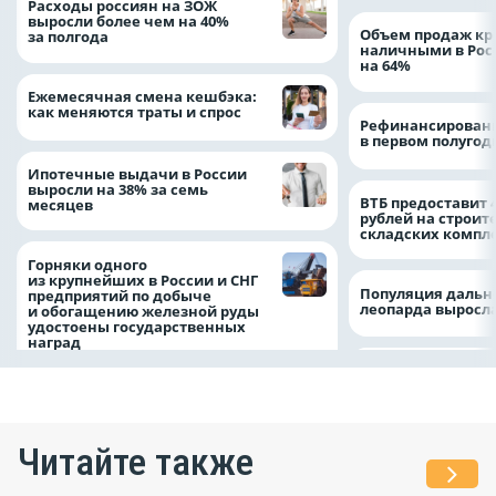
Расходы россиян на ЗОЖ
выросли более чем на 40%
Объем продаж кр
за полгода
наличными в Рос
на 64%
Ежемесячная смена кешбэка:
как меняются траты и спрос
Рефинансировани
в первом полугоди
Ипотечные выдачи в России
выросли на 38% за семь
ВТБ предоставит 
месяцев
рублей на строит
складских компл
Горняки одного
из крупнейших в России и СНГ
Популяция дальн
предприятий по добыче
леопарда выросла
и обогащению железной руды
удостоены государственных
наград
Читайте также