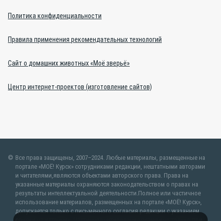
Политика конфиденциальности
Правила применения рекомендательных технологий
Сайт о домашних животных «Моё зверьё»
Центр интернет-проектов (изготовление сайтов)
Все права защищены, 2007–2024. Любые материалы, размещенные на
портале «МОЁ! Курск» сотрудниками редакции, нештатными авторами
и читателями,являются объектами авторского права. Права на
указанные материалы охраняются законодательством о правах на
результаты интеллектуальной деятельности.Полное или частичное
использование материалов, размещенных на портале «МОЁ! Курск»,
допускается только с письменного согласия редакции с указанием
ссылки на источник. Частичное цитирование возможно только при