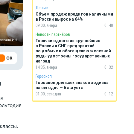
Деньги
Объем продаж кредитов наличными
в России вырос на 64%
09:00, вчера
0
40
Новости партнёров
ировано ИИ
Горняки одного из крупнейших
в России и СНГ предприятий
по добыче и обогащению железной
руды удостоены государственных
ОК
наград
14:35, вчера
0
32
Гороскоп
т
Гороскоп для всех знаков зодиака
на сегодня — 6 августа
01:00, сегодня
0
12
ая
полугодия
классы.