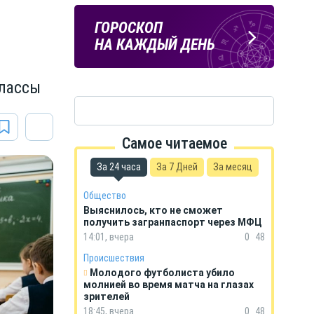
ПОГОДА
ГОРОСКОП
В КУРСКЕ
НА КАЖДЫЙ ДЕНЬ
лассы
Самое читаемое
За 24 часа
За 7 Дней
За месяц
Общество
Выяснилось, кто не сможет
получить загранпаспорт через МФЦ
14:01, вчера
0
48
Происшествия
Молодого футболиста убило
молнией во время матча на глазах
зрителей
18:45, вчера
0
48