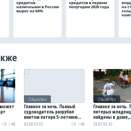
кредитов
кредитов в первом
млрд
наличными в России
полугодии 2026 года
на с
вырос на 64%
скла
ком
акже
Общество
Общество
 сможет
Главное за ночь. Пьяный
Главное за ночь. 
орт
судоводитель разрубил
пятерых младенц
винтом катера 5-летнюю
найдены в доме,
девочку, тигр напал
авиапассажиру п
0
48
03.08 07:02
0
48
29.07 05:47
на железнодорожника
ползти по трапу н