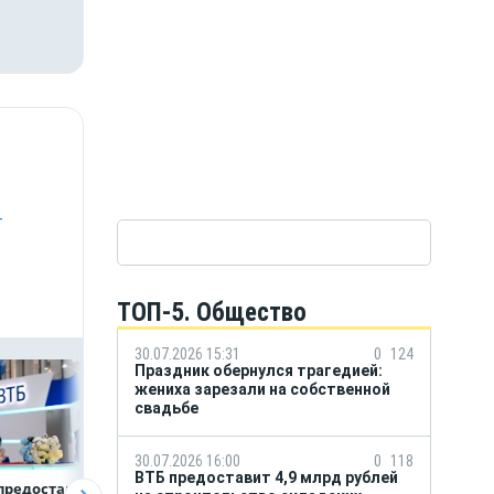
-
ТОП-5. Общество
30.07.2026 15:31
0
124
Праздник обернулся трагедией:
жениха зарезали на собственной
свадьбе
30.07.2026 16:00
0
118
ВТБ предоставит 4,9 млрд рублей
предоставит 4,9
Популяция
ВТБ скорректиро