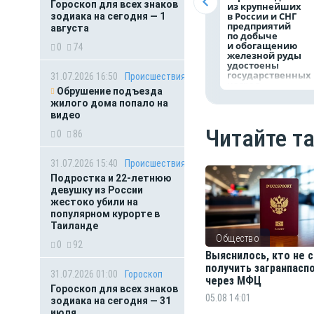
Гороскоп для всех знаков
из крупнейших
в России и СНГ
зодиака на сегодня — 1
предприятий
августа
по добыче
и обогащению
0
74
железной руды
удостоены
государственных
31.07.2026 16:50
Происшествия
наград
Обрушение подъезда
жилого дома попало на
видео
Читайте т
0
86
31.07.2026 15:40
Происшествия
Подростка и 22-летнюю
девушку из России
жестоко убили на
популярном курорте в
Таиланде
Общество
0
92
Выяснилось, кто не
получить загранпасп
31.07.2026 01:00
Гороскоп
через МФЦ
Гороскоп для всех знаков
05.08 14:01
зодиака на сегодня — 31
июля