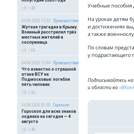
полугодии 2026 года
Учебные пособия д
0
48
На уроках детям б
04.08.2026 13:32
Происшествия
и достижениях вы
Жуткая трагедия в Крыму.
Военный расстрелял трёх
а также военносл
местных жителей и
сослуживца
По словам предста
0
60
у подрастающего 
04.08.2026 13:04
Происшествия
Что известно о страшной
атаке ВСУ на
Подписывайтесь на 
Подмосковье: погибли
пять человек
и области во
«ВКон
0
56
04.08.2026 01:00
Гороскоп
Гороскоп для всех знаков
зодиака на сегодня — 4
августа
0
40