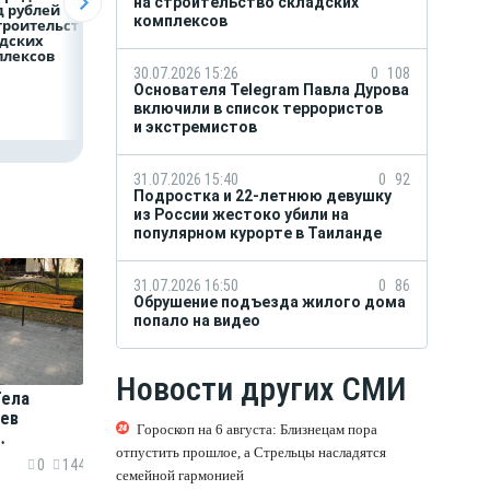
на строительство складских
 рублей
дальневосточного
макроэкономиче
комплексов
троительство
леопарда выросла в
й прогноз на 2026
дских
шесть раз
плексов
30.07.2026 15:26
0
108
Основателя Telegram Павла Дурова
включили в список террористов
и экстремистов
31.07.2026 15:40
0
92
Подростка и 22-летнюю девушку
из России жестоко убили на
популярном курорте в Таиланде
31.07.2026 16:50
0
86
Обрушение подъезда жилого дома
попало на видео
Новости других СМИ
Тела
ев
Гороскоп на 6 августа: Близнецам пора
отпустить прошлое, а Стрельцы насладятся
ришлось
0
144
семейной гармонией
а руках.