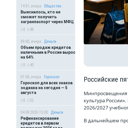
14:01, вчера
Общество
Выяснилось, кто не
сможет получить
загранпаспорт через МФЦ
0
48
09:00, вчера
Деньги
Объем продаж кредитов
наличными в России вырос
на 64%
0
40
01:00, вчера
Гороскоп
Российские пя
Гороскоп для всех знаков
зодиака на сегодня — 5
Минпросвещения а
августа
культура России».
0
32
2026/2027 учебног
04.08.2026 15:00
Деньги
Рефинансирование
В дальнейшем про
кредитов в первом