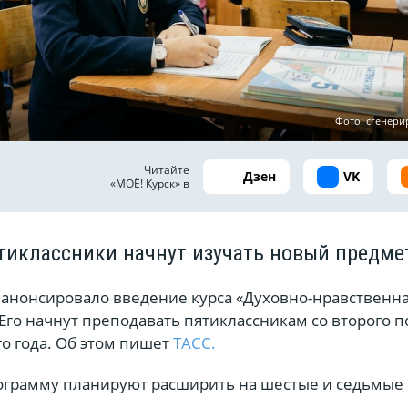
Фото: сгенер
Читайте
Дзен
VK
«МОЁ! Курск» в
тиклассники начнут изучать новый предме
нонсировало введение курса «Духовно-нравственн
 Его начнут преподавать пятиклассникам со второго 
о года. Об этом пишет
ТАСС.
грамму планируют расширить на шестые и седьмые 