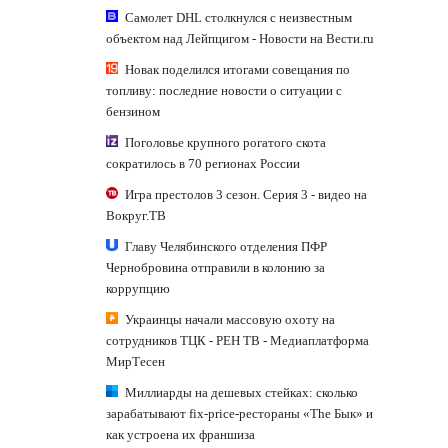
Самолет DHL столкнулся с неизвестным
объектом над Лейпцигом - Новости на Вести.ru
Новак поделился итогами совещания по
топливу: последние новости о ситуации с
бензином
Поголовье крупного рогатого скота
сократилось в 70 регионах России
Игра престолов 3 сезон. Серия 3 - видео на
Вокруг.ТВ
Главу Челябинского отделения ПФР
Чернобровина отправили в колонию за
коррупцию
Украинцы начали массовую охоту на
сотрудников ТЦК - РЕН ТВ - Медиаплатформа
МирТесен
Миллиарды на дешевых стейках: сколько
зарабатывают fix-price-рестораны «The Бык» и
как устроена их франшиза