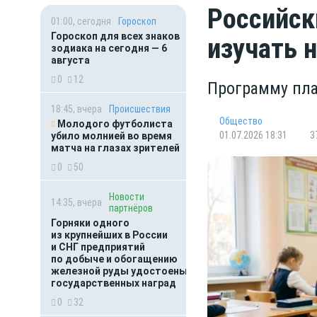
Российск
01:00, сегодня
Гороскоп
Гороскоп для всех знаков
изучать 
зодиака на сегодня — 6
августа
0
12
Программу пла
18:45, вчера
Происшествия
Общество
Молодого футболиста
01.07.2026 18:31
3
убило молнией во время
матча на глазах зрителей
0
50
Новости
14:35, вчера
партнёров
Горняки одного
из крупнейших в России
и СНГ предприятий
по добыче и обогащению
железной руды удостоены
государственных наград
0
32