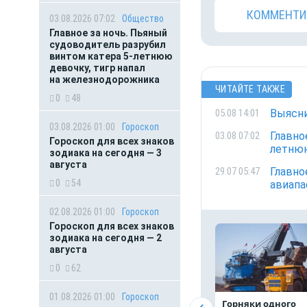
КОММЕНТИ
03.08.2026 07:02
Общество
Главное за ночь. Пьяный
судоводитель разрубил
винтом катера 5-летнюю
девочку, тигр напал
на железнодорожника
ЧИТАЙТЕ ТАКЖЕ
0
48
Выясни
05.08 14:01
03.08.2026 01:00
Гороскоп
Главно
03.08 07:02
Гороскоп для всех знаков
летнюю
зодиака на сегодня — 3
августа
Главно
29.07 05:47
0
54
авиапа
02.08.2026 01:00
Гороскоп
Гороскоп для всех знаков
зодиака на сегодня — 2
августа
0
62
01.08.2026 01:00
Гороскоп
Горняки одного