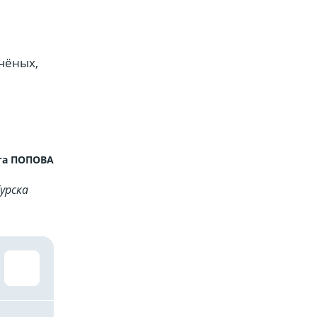
чёных,
та ПОПОВА
урска