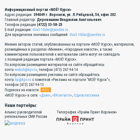
Информационный портал «МОЁ! Курск»
Адрес редакции:
394049 г. Воронеж, ул. Л.Рябцевой, 54, офис 202
Главный редактор:
Деревяшкин Владислав Анатольевич
Телефон редакции
(4722) 33-58-25
E-mail редакции:
dva3-10der@yandex.ru
Для юридически значимых сообщений:
dva3-10der@yandex.ru
Мнения авторов статей, опубликованных на портале «МОЁ! Курск», материалов,
размещённых в разделах «Мнения», «Народные новости», а также
комментариев пользователей к материалам сайта могут не совпадать
с позицией редакции портала «МОЁ! Курск».
По вопросам размещения материалов на сайте обращайтесь:
почта
webzb@kpv.ru
, телефон (473) 267-94-14
По вопросам размещения рекламы на сайте обращайтесь:
почта
lip@kpv.ru
с пометкой «Реклама на портале "МОЁ! Курск"»,
телефон (473) 267-94-13
RSS
Подписка на новости:
«МОЁ! Курск» в сети:
«Дзен»
,
«ВКонтакте»
,
Одноклассники
Наши партнёры:
Альянс руководителей
Типография «Прайм Принт Воронеж»
региональных СМИ России