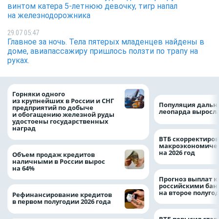
винтом катера 5-летнюю девочку, тигр напал
на железнодорожника
29.07 05:47
Главное за ночь. Тела пятерых младенцев найдены в
доме, авиапассажиру пришлось ползти по трапу на
руках.
Горняки одного
из крупнейших в России и СНГ
Популяция дальн
предприятий по добыче
леопарда выросла
и обогащению железной руды
удостоены государственных
наград
ВТБ скорректиро
макроэкономичес
на 2026 год
Объем продаж кредитов
наличными в России вырос
на 64%
Прогноз выплат 
российскими ба
на второе полуго
Рефинансирование кредитов
в первом полугодии 2026 года
ВТБ повысил став