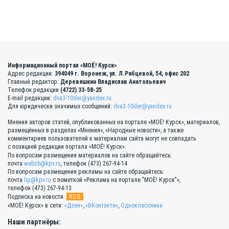
Информационный портал «МОЁ! Курск»
Адрес редакции:
394049 г. Воронеж, ул. Л.Рябцевой, 54, офис 202
Главный редактор:
Деревяшкин Владислав Анатольевич
Телефон редакции
(4722) 33-58-25
E-mail редакции:
dva3-10der@yandex.ru
Для юридически значимых сообщений:
dva3-10der@yandex.ru
Мнения авторов статей, опубликованных на портале «МОЁ! Курск», материалов,
размещённых в разделах «Мнения», «Народные новости», а также
комментариев пользователей к материалам сайта могут не совпадать
с позицией редакции портала «МОЁ! Курск».
По вопросам размещения материалов на сайте обращайтесь:
почта
webzb@kpv.ru
, телефон (473) 267-94-14
По вопросам размещения рекламы на сайте обращайтесь:
почта
lip@kpv.ru
с пометкой «Реклама на портале "МОЁ! Курск"»,
телефон (473) 267-94-13
RSS
Подписка на новости:
«МОЁ! Курск» в сети:
«Дзен»
,
«ВКонтакте»
,
Одноклассники
Наши партнёры: