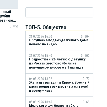
 Пьяный
зрубил
-летнюю
ал
ТОП-5. Общество
0
56
ника
31.07.2026 16:50
0
104
Обрушение подъезда жилого дома
попало на видео
31.07.2026 15:40
0
100
Подростка и 22-летнюю девушку
из России жестоко убили на
популярном курорте в Таиланде
04.08.2026 13:32
0
70
Жуткая трагедия в Крыму. Военный
расстрелял трёх местных жителей
и сослуживца
05.08.2026 18:45
0
68
Молодого футболиста убило