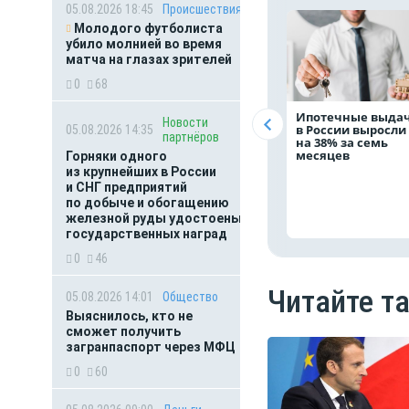
05.08.2026 18:45
Происшествия
Молодого футболиста
убило молнией во время
матча на глазах зрителей
0
68
Ипотечные выда
Новости
в России выросли
05.08.2026 14:35
партнёров
на 38% за семь
месяцев
Горняки одного
из крупнейших в России
и СНГ предприятий
по добыче и обогащению
железной руды удостоены
государственных наград
0
46
Читайте т
05.08.2026 14:01
Общество
Выяснилось, кто не
сможет получить
загранпаспорт через МФЦ
0
60