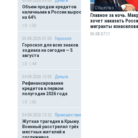
05.08.2026 09:00
Деньги
Объем продаж кредитов
Общество
наличными в России вырос
Главное за ночь. Мак
на 64%
хочет наказать Росси
0
50
мигранты изнасилов
ребёнка
06.08 07:11
05.08.2026 01:00
Гороскоп
Гороскоп для всех знаков
зодиака на сегодня — 5
августа
0
44
04.08.2026 15:00
Деньги
Рефинансирование
кредитов в первом
полугодии 2026 года
0
56
04.08.2026 13:32
Происшествия
Жуткая трагедия в Крыму.
Военный расстрелял трёх
местных жителей и
сослуживца