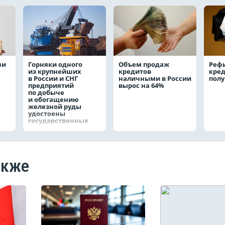
чи
Горняки одного
Объем продаж
Реф
из крупнейших
кредитов
кред
в России и СНГ
наличными в России
полу
предприятий
вырос на 64%
по добыче
и обогащению
железной руды
удостоены
государственных
наград
акже