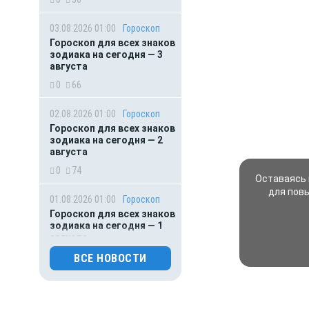
03.08.2026 01:00
Гороскоп
Гороскоп для всех знаков
зодиака на сегодня — 3
августа
0
66
02.08.2026 01:00
Гороскоп
Гороскоп для всех знаков
зодиака на сегодня — 2
августа
0
74
Оставаясь 
для пов
01.08.2026 01:00
Гороскоп
Гороскоп для всех знаков
зодиака на сегодня — 1
августа
0
86
ВСЕ НОВОСТИ
31.07.2026 16:50
Происшествия
Обрушение подъезда