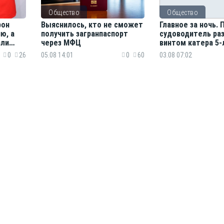
Общество
Общество
рон
Выяснилось, кто не сможет
Главное за ночь.
ю, а
получить загранпаспорт
судоводитель ра
али
через МФЦ
винтом катера 5
девочку, тигр нап
0
26
05.08 14:01
0
60
03.08 07:02
на железнодорож