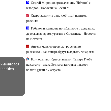
Сергей Миронов призвал снять "Яблоко" с
выборов - Новости на Вести.ru
Скоро взлетит в цене любимый напиток
россиян
Ребенок и женщина погибли из-за рухнувших
деревьев во время урагана в Смоленске - Новости
на Вести.ru
Аптеки меняют правила: россиянам
рассказали, как теперь будут выдавать лекарства
Боги осыпают бриллиантами: Тамара Глоба
применяются
назвала три знака Зодиака, которых накроет
 cookies,
волной удачи с 7 августа