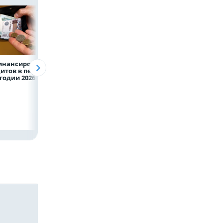
инансирование
ВТБ предоставит 4,9
Популяция
итов в первом
млрд рублей
дальневосточног
годии 2026 года
на строительство
леопарда выросл
складских
шесть раз
комплексов