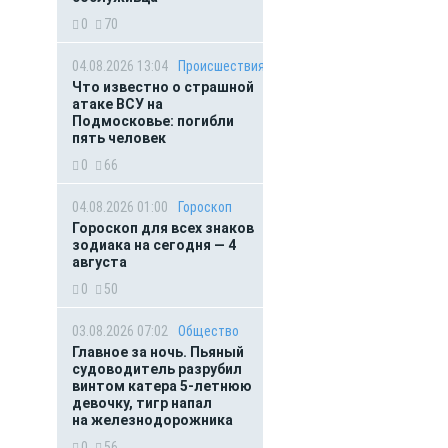
0
70
04.08.2026 13:04
Происшествия
Что известно о страшной
атаке ВСУ на
Подмосковье: погибли
пять человек
0
66
04.08.2026 01:00
Гороскоп
Гороскоп для всех знаков
зодиака на сегодня — 4
августа
0
50
03.08.2026 07:02
Общество
Главное за ночь. Пьяный
судоводитель разрубил
винтом катера 5-летнюю
девочку, тигр напал
на железнодорожника
0
56