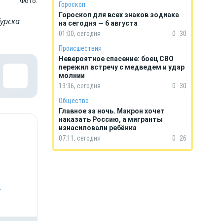
Фото:
Гороскоп
Гороскоп для всех знаков зодиака
урска
на сегодня — 6 августа
01:00, сегодня
0
30
Происшествия
Невероятное спасение: боец СВО
пережил встречу с медведем и удар
молнии
13:36, сегодня
0
30
Общество
Главное за ночь. Макрон хочет
наказать Россию, а мигранты
изнасиловали ребёнка
07:11, сегодня
0
26
-