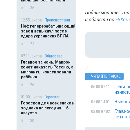
0
36
Подписывайтесь на 
и области во
«ВКон
12:55, вчера
Происшествия
Нефтеперерабатывающий
завод вспыхнул после
удара украинских БПЛА
0
24
07:11, вчера
Общество
Главное за ночь. Макрон
хочет наказать Россию, а
мигранты изнасиловали
ЧИТАЙТЕ ТАКЖЕ
ребёнка
0
26
Главно
06.08 07:11
изнаси
01:00, вчера
Гороскоп
Выясни
05.08 14:01
Гороскоп для всех знаков
зодиака на сегодня — 6
Главно
03.08 07:02
августа
летнюю
0
30