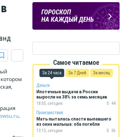
 в
ПОГОДА
ГОРОСКОП
В КУРСКЕ
НА КАЖДЫЙ ДЕНЬ
манд
Самое читаемое
ный
За 24 часа
За 7 Дней
За месяц
 котором
Деньги
ская,
Ипотечные выдачи в России
выросли на 38% за семь месяцев
18:05, сегодня
0
44
трация
Происшествия
swsu.ru
.
Мать пыталась спасти выпавшего
из окна малыша: оба погибли
13:15, сегодня
0
36