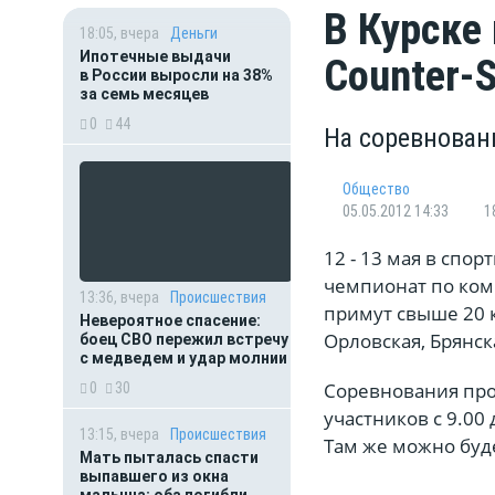
В Курске
18:05, вчера
Деньги
Ипотечные выдачи
Counter-S
в России выросли на 38%
за семь месяцев
0
44
На соревнован
Общество
05.05.2012 14:33
1
12 - 13 мая в спо
чемпионат по ком
13:36, вчера
Происшествия
примут свыше 20 к
Невероятное спасение:
Орловская, Брянск
боец СВО пережил встречу
с медведем и удар молнии
Соревнования прой
0
30
участников с 9.00 
13:15, вчера
Происшествия
Там же можно буд
Мать пыталась спасти
выпавшего из окна
малыша: оба погибли