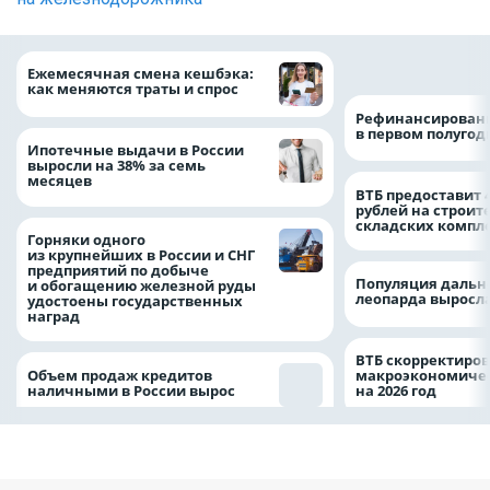
на 64%
Ежемесячная смена кешбэка:
как меняются траты и спрос
Рефинансировани
в первом полугоди
Ипотечные выдачи в России
выросли на 38% за семь
месяцев
ВТБ предоставит 
рублей на строит
складских компл
Горняки одного
из крупнейших в России и СНГ
предприятий по добыче
Популяция дальн
и обогащению железной руды
леопарда выросла
удостоены государственных
наград
ВТБ скорректиро
Объем продаж кредитов
макроэкономичес
наличными в России вырос
на 2026 год