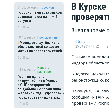
В Курске
01:00, сегодня
Гороскоп
Гороскоп для всех знаков
проверят
зодиака на сегодня — 6
августа
0
14
Внеплановые п
18:45, вчера
Происшествия
Общество
Молодого футболиста
25.08.2014 11:52
2
убило молнией во время
матча на глазах зрителей
О начале внеплан
0
52
надзора областно
Новости
14:35, вчера
партнёров
В Курске находят
Горняки одного
реконструкцию, к
из крупнейших в России
и СНГ предприятий
по добыче и обогащению
Накануне, 24 авг
железной руды удостоены
сообщил ИТАР-ТА
государственных наград
проверками Роспо
0
32