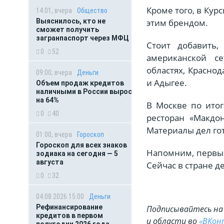
Кроме того, в Кур
14:01, вчера
Общество
Выяснилось, кто не
этим брендом.
сможет получить
загранпаспорт через МФЦ
Стоит добавить,
0
52
американской се
областях, Красно
09:00, вчера
Деньги
и Адыгее.
Объем продаж кредитов
наличными в России вырос
на 64%
В Москве по ито
0
40
ресторан «Макдо
Материалы дел гот
01:00, вчера
Гороскоп
Гороскоп для всех знаков
Напомним, первый
зодиака на сегодня — 5
августа
Сейчас в стране д
0
32
04.08.2026 15:00
Деньги
Рефинансирование
Подписывайтесь на 
кредитов в первом
и области во
«ВКон