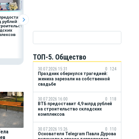
предоставит 4,9
Популяция
ВТБ скорректиро
 рублей
дальневосточного
макроэкономиче
троительство
леопарда выросла в
й прогноз на 2026
дских
шесть раз
плексов
ТОП-5. Общество
30.07.2026 15:31
0
124
Праздник обернулся трагедией:
жениха зарезали на собственной
свадьбе
30.07.2026 16:00
0
118
ВТБ предоставит 4,9 млрд рублей
на строительство складских
комплексов
30.07.2026 15:26
0
110
Тела
Основателя Telegram Павла Дурова
ев
включили в список террористов