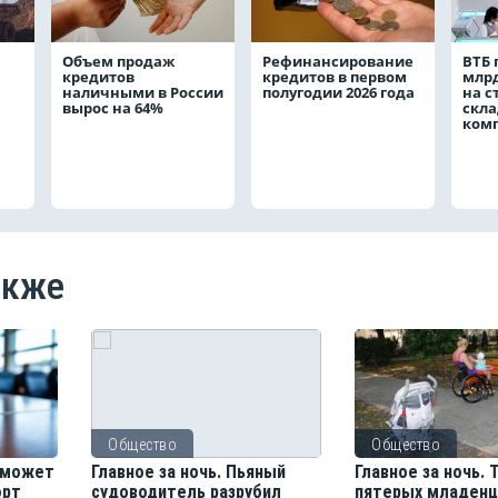
Объем продаж
Рефинансирование
ВТБ 
кредитов
кредитов в первом
млрд
наличными в России
полугодии 2026 года
на с
вырос на 64%
скла
ком
акже
Общество
Общество
 сможет
Главное за ночь. Пьяный
Главное за ночь. 
орт
судоводитель разрубил
пятерых младенц