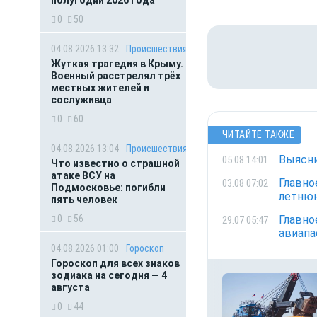
полугодии 2026 года
0
50
04.08.2026 13:32
Происшествия
Жуткая трагедия в Крыму.
Военный расстрелял трёх
местных жителей и
сослуживца
0
60
ЧИТАЙТЕ ТАКЖЕ
04.08.2026 13:04
Происшествия
Выясни
05.08 14:01
Что известно о страшной
атаке ВСУ на
Главно
03.08 07:02
Подмосковье: погибли
летнюю
пять человек
0
56
Главно
29.07 05:47
авиапа
04.08.2026 01:00
Гороскоп
Гороскоп для всех знаков
зодиака на сегодня — 4
августа
0
44