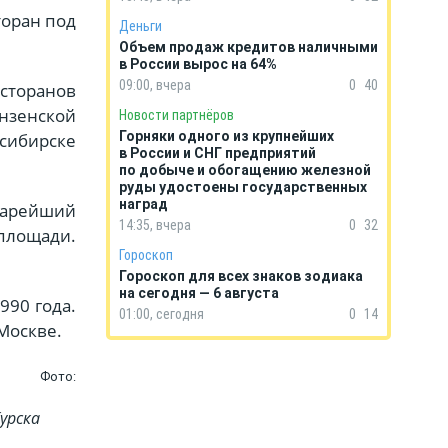
торан под
Деньги
Объем продаж кредитов наличными
в России вырос на 64%
09:00, вчера
0
40
сторанов
нзенской
Новости партнёров
Горняки одного из крупнейших
осибирске
в России и СНГ предприятий
по добыче и обогащению железной
руды удостоены государственных
наград
тарейший
14:35, вчера
0
32
площади.
Гороскоп
Гороскоп для всех знаков зодиака
на сегодня — 6 августа
990 года.
01:00, сегодня
0
14
Москве.
Фото:
урска