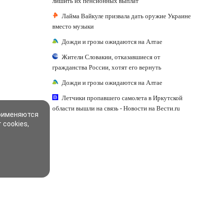
лишить их пенсионных выплат
Лайма Вайкуле призвала дать оружие Украине
вместо музыки
Дожди и грозы ожидаются на Алтае
Жители Словакии, отказавшиеся от
гражданства России, хотят его вернуть
Дожди и грозы ожидаются на Алтае
Летчики пропавшего самолета в Иркутской
области вышли на связь - Новости на Вести.ru
применяются
 cookies,