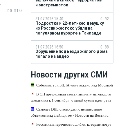
и экстремистов
ришлось
0
144
а руках.
31.07.2026 15:40
0
92
Подростка и 22-летнюю девушку
из России жестоко убили на
популярном курорте в Таиланде
31.07.2026 16:50
0
88
Обрушение подъезда жилого дома
попало на видео
Новости других СМИ
Собянин: три БПЛА уничтожено над Москвой
В ОП предложили ввести выплату на каждого
школьника к 1 сентября: о какой сумме идет речь
Самолет DHL столкнулся с неизвестным
объектом над Лейпцигом - Новости на Вести.ru
Россиянам перечисли ошибки, которые могут