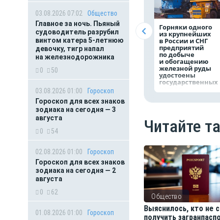
03.08.2026 07:02
Общество
Главное за ночь. Пьяный
Горняки одного
судоводитель разрубил
из крупнейших
винтом катера 5-летнюю
в России и СНГ
предприятий
девочку, тигр напал
по добыче
на железнодорожника
и обогащению
железной руды
0
50
удостоены
государственных
наград
03.08.2026 01:00
Гороскоп
Гороскоп для всех знаков
зодиака на сегодня — 3
августа
Читайте т
0
54
02.08.2026 01:00
Гороскоп
Гороскоп для всех знаков
зодиака на сегодня — 2
августа
0
62
Общество
Выяснилось, кто не
01.08.2026 01:00
Гороскоп
получить загранпасп