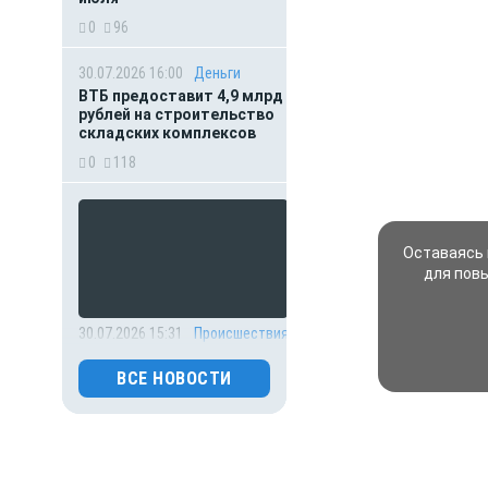
0
96
30.07.2026 16:00
Деньги
ВТБ предоставит 4,9 млрд
рублей на строительство
складских комплексов
0
118
Оставаясь 
для пов
30.07.2026 15:31
Происшествия
Праздник обернулся
трагедией: жениха
ВСЕ НОВОСТИ
зарезали на собственной
свадьбе
0
124