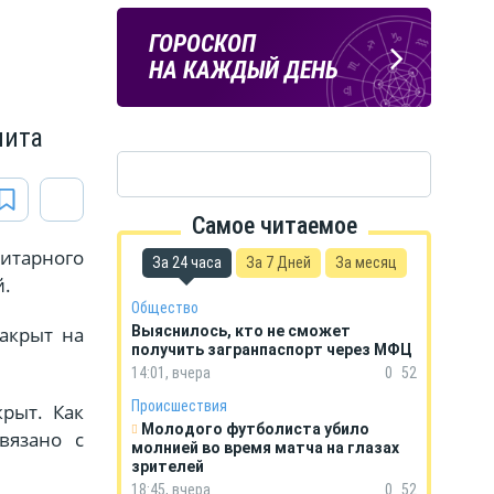
ПОГОДА
ГОРОСКОП
В КУРСКЕ
НА КАЖДЫЙ ДЕНЬ
пита
Самое читаемое
нитарного
За 24 часа
За 7 Дней
За месяц
й.
Общество
закрыт на
Выяснилось, кто не сможет
получить загранпаспорт через МФЦ
14:01, вчера
0
52
Происшествия
крыт. Как
Молодого футболиста убило
вязано с
молнией во время матча на глазах
зрителей
18:45, вчера
0
52