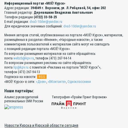
Информационный портал «МОЁ! Курск»
Адрес редакции:
394049 г. Воронеж, ул. Л.Рябцевой, 54, офис 202
Главный редактор:
Деревяшкин Владислав Анатольевич
Телефон редакции
(4722) 33-58-25
E-mail редакции:
dva3-10der@yandex.ru
Для юридически значимых сообщений:
dva3-10der@yandex.ru
Мнения авторов статей, опубликованных на портале «МОЁ! Курск», материалов,
размещённых в разделах «Мнения», «Народные новости», а также
комментариев пользователей к материалам сайта могут не совпадать
с позицией редакции портала «МОЁ! Курск».
По вопросам размещения материалов на сайте обращайтесь:
почта
webzb@kpv.ru
, телефон (473) 267-94-14
По вопросам размещения рекламы на сайте обращайтесь:
почта
lip@kpv.ru
с пометкой «Реклама на портале "МОЁ! Курск"»,
телефон (473) 267-94-13
RSS
Подписка на новости:
«МОЁ! Курск» в сети:
«Дзен»
,
«ВКонтакте»
,
Одноклассники
Наши партнёры:
Альянс руководителей
Типография «Прайм Принт Воронеж»
региональных СМИ России
Новости Курска и Курской области сегодня