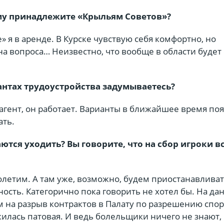
му принадлежите «Крыльям Советов»?
е» я в аренде. В Курске чувствую себя комфортно, но
а вопроса… Неизвестно, что вообще в области будет 
антах трудоустройства задумываетесь?
 агент, он работает. Варианты в ближайшее время по
ать.
тся уходить? Вы говорите, что на сбор игроки в
олетим. А там уже, возможно, будем приостанавлива
ость. Категорично пока говорить не хотел бы. На да
 на разрыв контрактов в Палату по разрешению спор
илась патовая. И ведь болельщики ничего не знают,