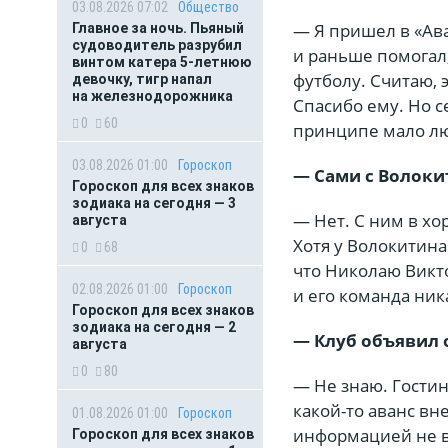
03.08.2026 07:02
Общество
— Я пришел в «Ава
Главное за ночь. Пьяный
судоводитель разрубил
и раньше помогал,
винтом катера 5-летнюю
футболу. Считаю,
девочку, тигр напал
на железнодорожника
Спасибо ему. Но с
0
60
принципе мало лю
03.08.2026 01:00
Гороскоп
— Сами с Волоки
Гороскоп для всех знаков
зодиака на сегодня — 3
— Нет. С ним в х
августа
Хотя у Волокитина
0
68
что Николаю Викто
02.08.2026 01:00
Гороскоп
и его команда ни
Гороскоп для всех знаков
зодиака на сегодня — 2
— Клуб объявил о
августа
0
80
— Не знаю. Гостин
какой-то аванс вн
01.08.2026 01:00
Гороскоп
информацией не в
Гороскоп для всех знаков