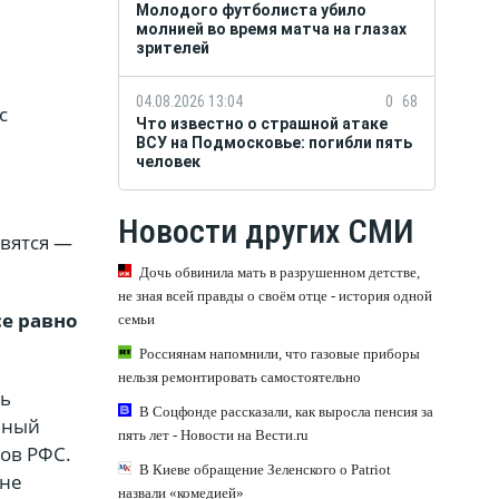
Молодого футболиста убило
молнией во время матча на глазах
зрителей
04.08.2026 13:04
0
68
с
Что известно о страшной атаке
ВСУ на Подмосковье: погибли пять
человек
Новости других СМИ
явятся —
Дочь обвинила мать в разрушенном детстве,
не зная всей правды о своём отце - история одной
се равно
семьи
Россиянам напомнили, что газовые приборы
нельзя ремонтировать самостоятельно
ть
В Соцфонде рассказали, как выросла пенсия за
нный
пять лет - Новости на Вести.ru
ов РФС.
В Киеве обращение Зеленского о Patriot
 не
назвали «комедией»