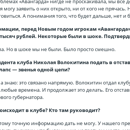
блемах «Авангарда» нигде не проскакивала, мы все 
я могу заявить о них открыто, ни от кого не прячась.
товиться. А понимания того, что будет дальше, нет и 
мации, перед Новым годом игрокам «Авангарда
 тысяч рублей. Некоторые были в шоке. Подтверд
а. Но в шоке мы не были. Было просто смешно.
дента клуба Николая Волокитина подать в отстав
апс — звенья одной цепи?
а знаю: это связано напрямую. Волокитин отдал клуб
в любые времена. И продолжает это делать. Его отстав
вого губернатора.
оисходит в клубе? Кто там руководит?
этому точную информацию дать не могу. У нашего пр