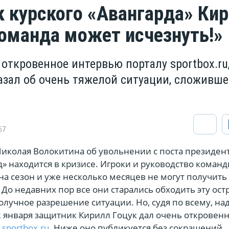
 курского «Авангарда» Ки
Команда может исчезнуть!»
откровенное интервью порталу sportbox.ru,
азал об очень тяжелой ситуации, сложивше
67
Николая Волокитина об увольнении с поста президент
» находится в кризисе. Игроки и руководство команд
а сезон и уже несколько месяцев не могут получить
 До недавних пор все они старались обходить эту ост
олучное разрешение ситуации. Но, судя по всему, н
2 января защитник Кирилл Гоцук дал очень откровен
у
sportbox.ru
. Ниже оно публикуется без сокращений.