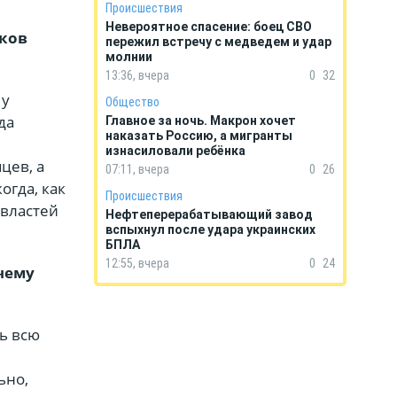
Происшествия
Невероятное спасение: боец СВО
оков
пережил встречу с медведем и удар
молнии
13:36, вчера
0
32
 у
Общество
да
Главное за ночь. Макрон хочет
наказать Россию, а мигранты
изнасиловали ребёнка
цев, а
07:11, вчера
0
26
огда, как
Происшествия
 властей
Нефтеперерабатывающий завод
вспыхнул после удара украинских
БПЛА
12:55, вчера
0
24
чему
сь всю
ьно,