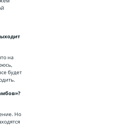
ожем
ой
выходит
то на
рюсь,
все будет
ходить.
амбов»?
шение. Но
аходятся