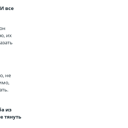
И все
тон
ю, их
казать
о, не
имо,
ать.
а из
е тянуть