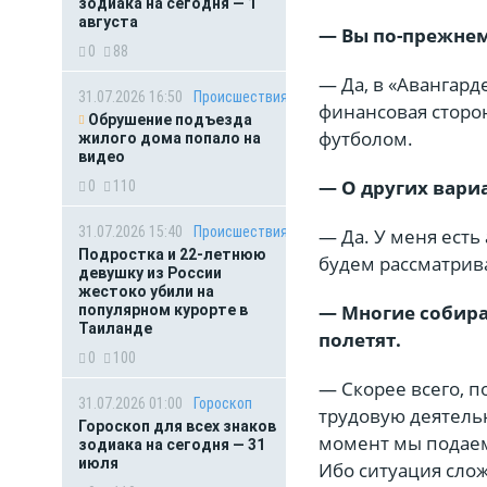
зодиака на сегодня — 1
августа
— Вы по-прежне
0
88
— Да, в «Авангард
31.07.2026 16:50
Происшествия
финансовая сторон
Обрушение подъезда
футболом.
жилого дома попало на
видео
— О других вари
0
110
31.07.2026 15:40
Происшествия
— Да. У меня есть
Подростка и 22-летнюю
будем рассматрив
девушку из России
жестоко убили на
— Многие собираю
популярном курорте в
Таиланде
полетят.
0
100
— Скорее всего, п
31.07.2026 01:00
Гороскоп
трудовую деятельн
Гороскоп для всех знаков
момент мы подаем
зодиака на сегодня — 31
июля
Ибо ситуация слож