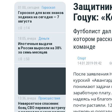
Защитник
01:00, сегодня
Гороскоп
Гороскоп для всех знаков
Гоцук: «
зодиака на сегодня — 7
августа
0
14
Футболист дал 
котором расск
18:05, вчера
Деньги
Ипотечные выдачи
команде
в России выросли на 38%
за семь месяцев
Спорт
0
50
14.01.2019 09:42
6
После заявления 
курский «Авангард
понимают задачи н
заработную плату.
надеясь на благоп
13:36, вчера
Происшествия
Невероятное спасение:
почти растаяли. 1
боец СВО пережил встречу
интервью портал
с медведем и удар молнии