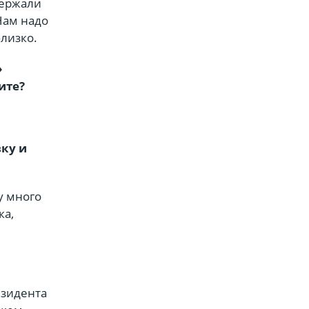
держали
 Нам надо
близко.
»
ите?
ку и
у много
ка,
езидента