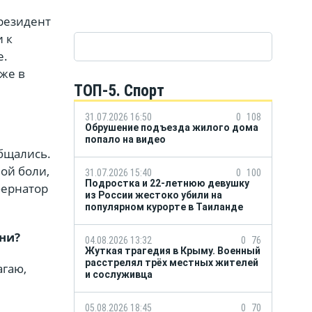
президент
 к
е.
уже в
ТОП-5. Спорт
31.07.2026 16:50
0
108
Обрушение подъезда жилого дома
попало на видео
бщались.
ной боли,
31.07.2026 15:40
0
100
Подростка и 22-летнюю девушку
бернатор
из России жестоко убили на
популярном курорте в Таиланде
они?
04.08.2026 13:32
0
76
Жуткая трагедия в Крыму. Военный
расстрелял трёх местных жителей
агаю,
и сослуживца
05.08.2026 18:45
0
70