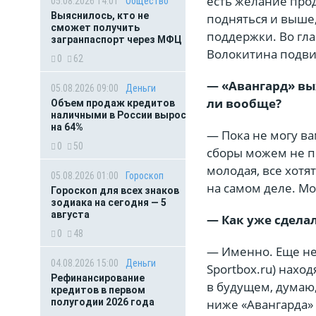
есть желание прод
05.08.2026 14:01
Общество
Выяснилось, кто не
подняться и выше
сможет получить
поддержки. Во гла
загранпаспорт через МФЦ
Волокитина подвин
0
62
— «Авангард» вы
05.08.2026 09:00
Деньги
ли вообще?
Объем продаж кредитов
наличными в России вырос
на 64%
— Пока не могу в
0
50
сборы можем не по
молодая, все хотят
05.08.2026 01:00
Гороскоп
на самом деле. Мог
Гороскоп для всех знаков
зодиака на сегодня — 5
августа
— Как уже сдела
0
48
— Именно. Еще не
04.08.2026 15:00
Деньги
Sportbox.ru) нахо
Рефинансирование
в будущем, думаю,
кредитов в первом
полугодии 2026 года
ниже «Авангарда»