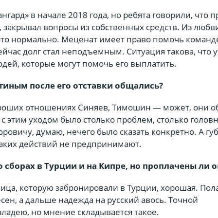
нгард» в начале 2018 года, но ребята говорили, что 
 закрывал вопросы из собственных средств. Из любви
 это нормально. Меценат имеет право помочь команд
ейчас долг стал неподъемным. Ситуация такова, что 
дей, которые могут помочь его выплатить.
тиным после его отставки общались?
ороших отношениях Синяев, Тимошин — может, они о
 с этим уходом было столько проблем, столько голов
ровичу, думаю, нечего было сказать конкретно. А гу
каких действий не предпринимают.
 сборах в Турции и на Кипре, но проплачены ли 
ица, которую забронировали в Турции, хорошая. Пол
есен, а дальше надежда на русский авось. Точной
ладею, но мнение складывается такое.