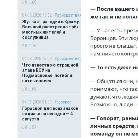
0
60
— После вашего 
04.08.2026 13:32
Происшествия
же так и не понял
Жуткая трагедия в Крыму.
Военный расстрелял трёх
— У нас есть пре
местных жителей и
Воронцов. Эти люд
сослуживца
просто не слышат.
0
76
нам ничего конкр
04.08.2026 13:04
Происшествия
Что известно о страшной
— То есть даже н
атаке ВСУ на
Подмосковье: погибли
— Общаться они, н
пять человек
понимают, что так
0
68
думают, что людям
04.08.2026 01:00
Гороскоп
Возможно, люди не
Гороскоп для всех знаков
зодиака на сегодня — 4
— Говорят, рань
августа
личных средств, 
0
54
команду он не м