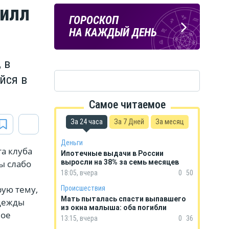
рилл
ПОГОДА
ГОРОСКОП
В КУРСКЕ
НА КАЖДЫЙ ДЕНЬ
 в
йся в
Самое читаемое
За 24 часа
За 7 Дней
За месяц
Деньги
а клуба
Ипотечные выдачи в России
ы слабо
выросли на 38% за семь месяцев
18:05, вчера
0
50
рую тему,
Происшествия
Мать пыталась спасти выпавшего
адежды
из окна малыша: оба погибли
ное
13:15, вчера
0
36