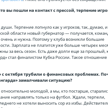
что вы пошли на контакт с прессой, терпение игр
 души. Терпение лопнуло как у игроков, так, думаю, и
рской области новый губернатор — получается, коман
 очень и нужна. Поэтому у клуба возникли большие
сти. Зарплата не платится уже больше четырех меся
ы за весь сезон. Есть даже долги еще за прошлый, к
ард» стал финалистом Кубка России. Такое отношение
 с октября трубили о финансовых проблемах. По
нгарда» замалчивали ситуацию?
 относительно молодой, а мы, кто постарше, старали
ание направлять только на футбол. Ждали, терпели,
леднего не хотели выносить сор из избы. Действител