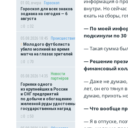
информация о про
01:00, вчера
Гороскоп
внутри. Но сейчас 
Гороскоп для всех знаков
зодиака на сегодня — 6
ехать на сборы, го
августа
0
32
— По моей инфор
подкинули по 30
05.08.2026 18:45
Происшествия
Молодого футболиста
— Такая сумма был
убило молнией во время
матча на глазах зрителей
— Решение прези
0
70
финансовый колл
Новости
05.08.2026 14:35
партнёров
— Даже не думаю, 
Горняки одного
лет, он его тянул 
из крупнейших в России
и СНГ предприятий
думаю, прихоть но
по добыче и обогащению
железной руды удостоены
— Что вообще пр
государственных наград
0
50
— Я в отпуске, по