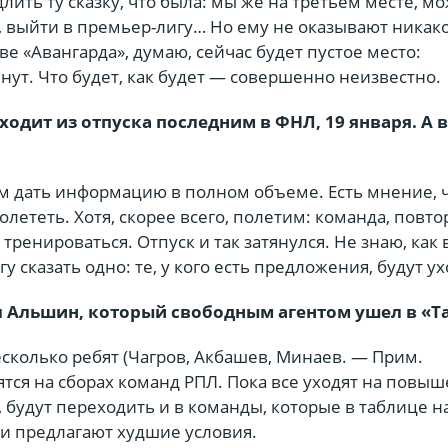
лить ту сказку, что была: мы же на третьем месте, м
, выйти в премьер-лигу… Но ему не оказывают никак
ве «Авангарда», думаю, сейчас будет пустое место:
ут. Что будет, как будет — совершенно неизвестно.
ходит из отпуска последним в ФНЛ, 19 января. А 
ам дать информацию в полном объеме. Есть мнение, ч
лететь. Хотя, скорее всего, полетим: команда, повто
 тренироваться. Отпуск и так затянулся. Не знаю, как 
у сказать одно: те, у кого есть предложения, будут у
л Альшин, который свободным агентом ушел в «Т
сколько ребят (Чагров, Акбашев, Минаев. — Прим.
дятся на сборах команд РПЛ. Пока все уходят на повы
 будут переходить и в команды, которые в таблице н
 и предлагают худшие условия.