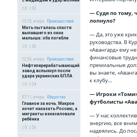
0
32
— Судя по тому, 
лопнуло?
13:15, вчера
Происшествия
Мать пыталась спасти
выпавшего из окна
— Да, это уже крик
малыша: оба погибли
руководства. В Ку
0
36
«Авангард» ему не
финансовые трудно
12:55, вчера
Происшествия
премиальные должн
Нефтеперерабатывающий
завод вспыхнул после
вы знаете, «Аванг
удара украинских БПЛА
к клубу…
0
24
— Игроки «Томи»
07:11, вчера
Общество
футболисты «Ава
Главное за ночь. Макрон
хочет наказать Россию, а
мигранты изнасиловали
— У нас коллектив
ребёнка
энергию, все вним
0
26
надеялись. До пос