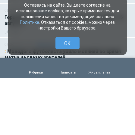
Оставаясь на сайте, Вы даете согласие на
06.08.2026 01:00
Гороскоп
использование cookies, которые применяются для
повышения качества рекомендаций согласно
Гороскоп для всех знаков зодиака на сегодня — 6
Политике
. Отказаться от cookies, можно через
августа
настройки Вашего браузера.
0
48
OK
05.08.2026 18:45
Происшествия
Молодого футболиста убило молнией во время
матча на глазах зрителей
0
96
Рубрики
Написать
Живая лента
05.08.2026 14:35
Новости партнёров
Горняки одного из крупнейших в России и СНГ
предприятий по добыче и обогащению железной
руды удостоены государственных наград
0
72
05.08.2026 14:01
Общество
Выяснилось, кто не сможет получить
загранпаспорт через МФЦ