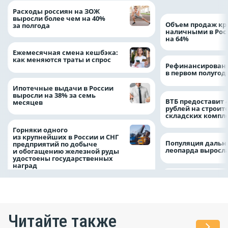
Расходы россиян на ЗОЖ
выросли более чем на 40%
Объем продаж кр
за полгода
наличными в Рос
на 64%
Ежемесячная смена кешбэка:
как меняются траты и спрос
Рефинансировани
в первом полугоди
Ипотечные выдачи в России
выросли на 38% за семь
ВТБ предоставит 
месяцев
рублей на строит
складских компл
Горняки одного
из крупнейших в России и СНГ
Популяция дальн
предприятий по добыче
леопарда выросла
и обогащению железной руды
удостоены государственных
наград
Читайте также