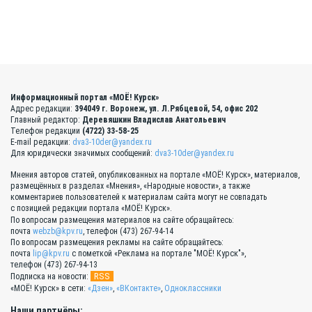
Информационный портал «МОЁ! Курск»
Адрес редакции:
394049 г. Воронеж, ул. Л.Рябцевой, 54, офис 202
Главный редактор:
Деревяшкин Владислав Анатольевич
Телефон редакции
(4722) 33-58-25
E-mail редакции:
dva3-10der@yandex.ru
Для юридически значимых сообщений:
dva3-10der@yandex.ru
Мнения авторов статей, опубликованных на портале «МОЁ! Курск», материалов,
размещённых в разделах «Мнения», «Народные новости», а также
комментариев пользователей к материалам сайта могут не совпадать
с позицией редакции портала «МОЁ! Курск».
По вопросам размещения материалов на сайте обращайтесь:
почта
webzb@kpv.ru
, телефон (473) 267-94-14
По вопросам размещения рекламы на сайте обращайтесь:
почта
lip@kpv.ru
с пометкой «Реклама на портале "МОЁ! Курск"»,
телефон (473) 267-94-13
RSS
Подписка на новости:
«МОЁ! Курск» в сети:
«Дзен»
,
«ВКонтакте»
,
Одноклассники
Наши партнёры: