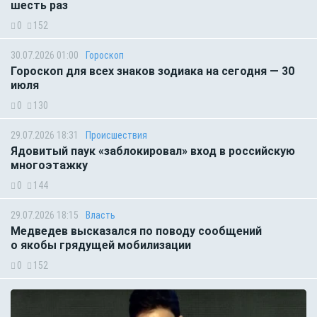
шесть раз
0
152
30.07.2026 01:00
Гороскоп
Гороскоп для всех знаков зодиака на сегодня — 30
июля
0
130
29.07.2026 18:31
Происшествия
Ядовитый паук «заблокировал» вход в российскую
многоэтажку
0
144
29.07.2026 18:15
Власть
Медведев высказался по поводу сообщений
о якобы грядущей мобилизации
0
152