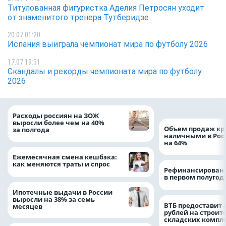
Титулованная фигуристка Аделия Петросян уходит
от знаменитого тренера Тутберидзе
20.07 01:20
Испания выиграла чемпионат мира по футболу 2026
17.07 19:31
Скандалы и рекорды чемпионата мира по футболу
2026
Расходы россиян на ЗОЖ
выросли более чем на 40%
Объем продаж кр
за полгода
наличными в Рос
на 64%
Ежемесячная смена кешбэка:
как меняются траты и спрос
Рефинансировани
в первом полугоди
Ипотечные выдачи в России
выросли на 38% за семь
ВТБ предоставит 
месяцев
рублей на строит
складских компл