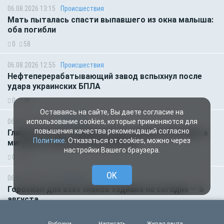
06.08.2026 13:15
Происшествия
Мать пыталась спасти выпавшего из окна малыша:
оба погибли
0
58
06.08.2026 12:55
Происшествия
Нефтеперерабатывающий завод вспыхнул после
удара украинских БПЛА
0
46
Оставаясь на сайте, Вы даете согласие на
06.08.2026 07:11
Общество
использование cookies, которые применяются для
повышения качества рекомендаций согласно
Главное за ночь. Макрон хочет наказать Россию, а
Политике
. Отказаться от cookies, можно через
мигранты изнасиловали ребёнка
настройки Вашего браузера.
0
52
OK
06.08.2026 01:00
Гороскоп
Гороскоп для всех знаков зодиака на сегодня — 6
августа
0
52
Рубрики
Написать
Живая лента