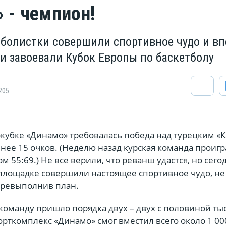
 - чемпион!
тболистки совершили спортивное чудо и в
ии завоевали Кубок Европы по баскетболу
205
окубке «Динамо» требовалась победа над турецким «
нее 15 очков. (Неделю назад курская команда проигр
м 55:69.) Не все верили, что реванш удастся, но сего
 площадке совершили настоящее спортивное чудо, не
еревыполнив план.
команду пришло порядка двух – двух с половиной ты
рткомплекс «Динамо» смог вместил всего около 1 00