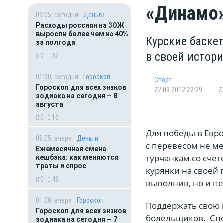
«Динамо»
09:05, сегодня
Деньги
Расходы россиян на ЗОЖ
выросли более чем на 40%
Курские баске
за полгода
в своей истор
0
32
01:00, сегодня
Гороскоп
Спорт
Гороскоп для всех знаков
22.03.2012 22:29
2
зодиака на сегодня — 8
августа
0
16
Для победы в Евр
09:05, вчера
Деньги
с перевесом не ме
Ежемесячная смена
турчанкам со счето
кешбэка: как меняются
траты и спрос
курянки на своей
0
48
выполнив, но и п
01:00, вчера
Гороскоп
Поддержать свою 
Гороскоп для всех знаков
болельщиков. Спо
зодиака на сегодня — 7