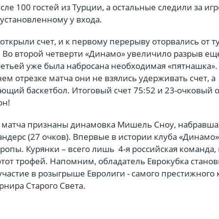
исле 100 гостей из Турции, а остальные следили за иг
установленному у входа.
ткрыли счет, и к первому перерыву оторвались от т
3. Во второй четверти «Динамо» увеличило разрыв еще
третьей уже была набросана необходимая «пятнашка». 
нем отрезке матча они не взялись удерживать счет, а
ющий баскетбол. Итоговый счет 75:52 и 23-очковый 
он!
матча признаны динамовка Мишель Сноу, набравша
андерс (27 очков). Впервые в истории клуба «Динамо»
ропы. Курянки – всего лишь 4-я российская команда,
этот трофей. Напомним, обладатель Еврокубка станов
частие в розыгрыше Евролиги - самого престижного 
рнира Старого Света.