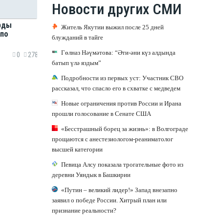
Новости других СМИ
рды
Житель Якутии выжил после 25 дней
 по
блужданий в тайге
Гөлназ Нәүмәтова: “Әти-әни күз алдында
0
278
батып үлә яздым”
Подробности из первых уст: Участник СВО
рассказал, что спасло его в схватке с медведем
Новые ограничения против России и Ирана
прошли голосование в Сенате США
«Бесстрашный борец за жизнь»: в Волгограде
прощаются с анестезиологом-реаниматолог
высшей категории
Певица Алсу показала трогательные фото из
деревни Уяндык в Башкирии
«Путин – великий лидер!» Запад внезапно
заявил о победе России. Хитрый план или
признание реальности?