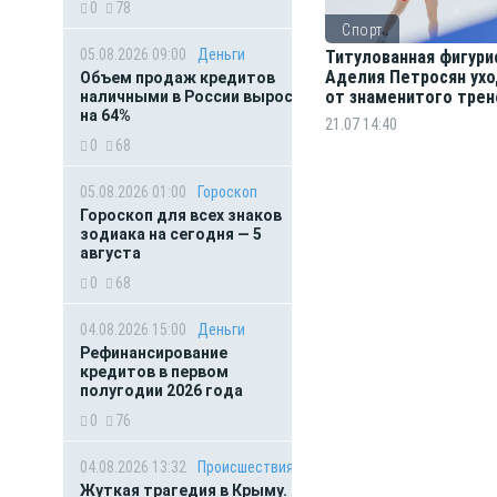
0
78
Спорт
05.08.2026 09:00
Деньги
Титулованная фигури
Аделия Петросян ух
Объем продаж кредитов
от знаменитого трен
наличными в России вырос
на 64%
Тутберидзе
21.07 14:40
0
68
05.08.2026 01:00
Гороскоп
Гороскоп для всех знаков
зодиака на сегодня — 5
августа
0
68
04.08.2026 15:00
Деньги
Рефинансирование
кредитов в первом
полугодии 2026 года
0
76
04.08.2026 13:32
Происшествия
Жуткая трагедия в Крыму.