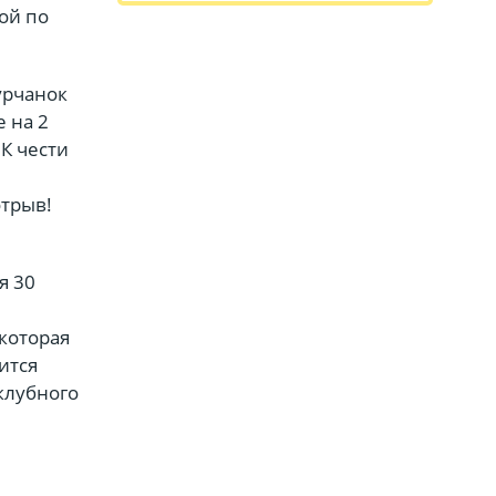
рой по
урчанок
 на 2
К чести
отрыв!
я 30
 которая
ится
клубного