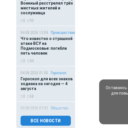
Военный расстрелял трёх
местных жителей и
сослуживца
0
90
04.08.2026 13:04
Происшествия
Что известно о страшной
атаке ВСУ на
Подмосковье: погибли
пять человек
0
84
04.08.2026 01:00
Гороскоп
Гороскоп для всех знаков
зодиака на сегодня — 4
Оставаясь 
августа
для пов
0
68
03.08.2026 07:02
Общество
Главное за ночь. Пьяный
судоводитель разрубил
ВСЕ НОВОСТИ
винтом катера 5-летнюю