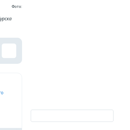
Фото:
урска
го