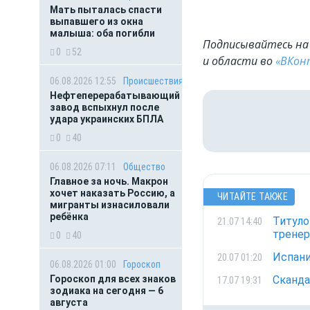
Мать пыталась спасти
выпавшего из окна
малыша: оба погибли
Подписывайтесь на 
0
52
и области во
«ВКон
06.08.2026 12:55
Происшествия
Нефтеперерабатывающий
завод вспыхнул после
удара украинских БПЛА
0
40
06.08.2026 07:11
Общество
Главное за ночь. Макрон
хочет наказать Россию, а
ЧИТАЙТЕ ТАКЖЕ
мигранты изнасиловали
ребёнка
Титуло
21.07 14:40
тренер
0
40
Испани
20.07 01:20
06.08.2026 01:00
Гороскоп
Гороскоп для всех знаков
Сканда
17.07 19:31
зодиака на сегодня — 6
августа