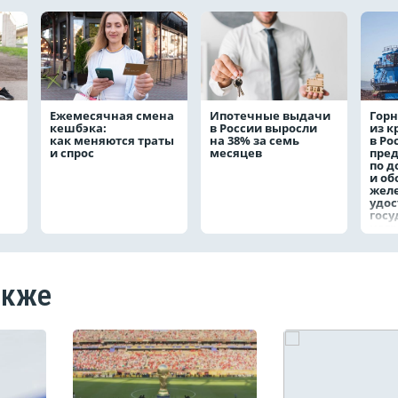
Ежемесячная смена
Ипотечные выдачи
Горн
кешбэка:
в России выросли
из 
как меняются траты
на 38% за семь
в Ро
и спрос
месяцев
пре
по д
и о
жел
удо
госу
наг
акже