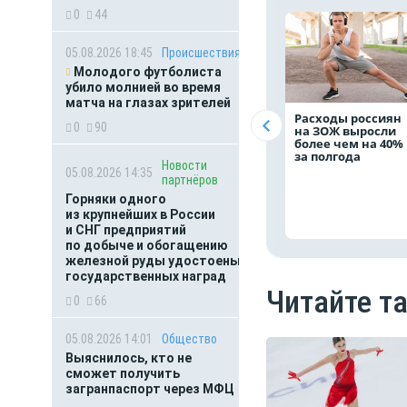
0
44
05.08.2026 18:45
Происшествия
Молодого футболиста
убило молнией во время
матча на глазах зрителей
Расходы россиян
0
90
на ЗОЖ выросли
более чем на 40%
за полгода
Новости
05.08.2026 14:35
партнёров
Горняки одного
из крупнейших в России
и СНГ предприятий
по добыче и обогащению
железной руды удостоены
государственных наград
Читайте т
0
66
05.08.2026 14:01
Общество
Выяснилось, кто не
сможет получить
загранпаспорт через МФЦ