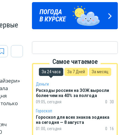
ПОГОДА
ГОРОСКОП
В КУРСКЕ
НА КАЖДЫЙ ДЕНЬ
первые
Самое читаемое
За 24 часа
За 7 Дней
За месяц
Кайзери»
Деньги
ала
Расходы россиян на ЗОЖ выросли
дня
более чем на 40% за полгода
09:05, сегодня
0
30
 только
Гороскоп
Гороскоп для всех знаков зодиака
на сегодня — 8 августа
сяч
01:00, сегодня
0
16
0