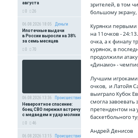
августа
зрителей, в том ч
0
26
большому экрану, 
06.08.2026 18:05
Деньги
Курянки первыми о
Ипотечные выдачи
на 11очков - 24:1
в России выросли на 38%
очка, а к финалу 
за семь месяцев
курянок, в послед
0
70
продолжили атаку
«Динамо» - чемпи
Лучшим игроками 
очков, и Латойя С
выиграло Кубок Ев
06.08.2026 13:36
Происшествия
смогла завоевать 
Невероятное спасение:
претендентом на у
боец СВО пережил встречу
с медведем и удар молнии
баскетбольного ту
0
46
Андрей Денисов
06.08.2026 13:15
Происшествия