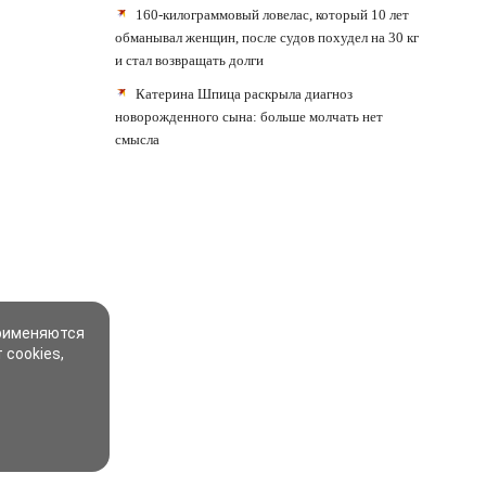
160-килограммовый ловелас, который 10 лет
обманывал женщин, после судов похудел на 30 кг
и стал возвращать долги
Катерина Шпица раскрыла диагноз
новорожденного сына: больше молчать нет
смысла
применяются
 cookies,