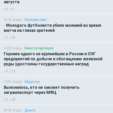
августа
0
4
18:45, вчера
Происшествия
Молодого футболиста убило молнией во время
матча на глазах зрителей
0
46
14:35, вчера
Новости партнёров
Горняки одного из крупнейших в России и СНГ
предприятий по добыче и обогащению железной
руды удостоены государственных наград
0
32
14:01, вчера
Общество
Выяснилось, кто не сможет получить
загранпаспорт через МФЦ
0
48
09:00, вчера
Деньги