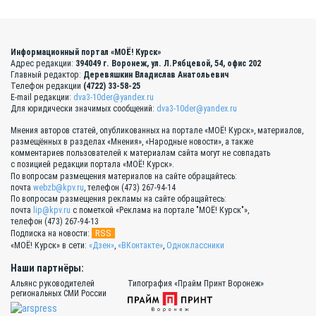
Информационный портал «МОЁ! Курск»
Адрес редакции:
394049 г. Воронеж, ул. Л.Рябцевой, 54, офис 202
Главный редактор:
Деревяшкин Владислав Анатольевич
Телефон редакции
(4722) 33-58-25
E-mail редакции:
dva3-10der@yandex.ru
Для юридически значимых сообщений:
dva3-10der@yandex.ru
Мнения авторов статей, опубликованных на портале «МОЁ! Курск», материалов,
размещённых в разделах «Мнения», «Народные новости», а также
комментариев пользователей к материалам сайта могут не совпадать
с позицией редакции портала «МОЁ! Курск».
По вопросам размещения материалов на сайте обращайтесь:
почта
webzb@kpv.ru
, телефон (473) 267-94-14
По вопросам размещения рекламы на сайте обращайтесь:
почта
lip@kpv.ru
с пометкой «Реклама на портале "МОЁ! Курск"»,
телефон (473) 267-94-13
RSS
Подписка на новости:
«МОЁ! Курск» в сети:
«Дзен»
,
«ВКонтакте»
,
Одноклассники
Наши партнёры:
Альянс руководителей
Типография «Прайм Принт Воронеж»
региональных СМИ России