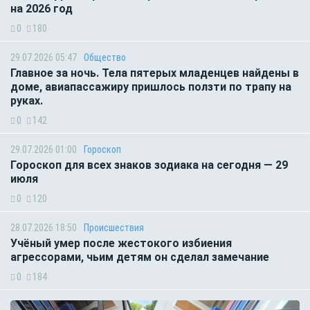
на 2026 год
0
180
29.07.2026 05:47
Общество
Главное за ночь. Тела пятерых младенцев найдены в
доме, авиапассажиру пришлось ползти по трапу на
руках.
0
142
29.07.2026 01:00
Гороскоп
Гороскоп для всех знаков зодиака на сегодня — 29
июля
0
120
28.07.2026 18:50
Происшествия
Учёный умер после жестокого избиения
агрессорами, чьим детям он сделал замечание
0
184