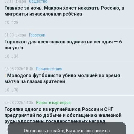
07:11, вчера
Общество
Главное за ночь. Макрон хочет наказать Россию, а
мигранты изнасиловали ребёнка
0
28
01:00, вчера
Гороскоп
Гороскоп для всех знаков зодиака на сегодня — 6
августа
0
34
05.08.2026 18:45
Происшествия
Молодого футболиста убило молнией во время
матча на глазах зрителей
0
70
05.08.2026 14:35
Новости партнёров
Горняки одного из крупнейших в России и СНГ
предприятий по добыче и обогащению железной
руды удостоены государственных наград
0
52
Оставаясь на сайте, Вы даете согласие на