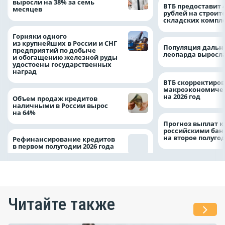
выросли на 38% за семь
ВТБ предоставит 
месяцев
рублей на строит
складских компл
Горняки одного
из крупнейших в России и СНГ
Популяция дальн
предприятий по добыче
леопарда выросла
и обогащению железной руды
удостоены государственных
наград
ВТБ скорректиро
макроэкономичес
на 2026 год
Объем продаж кредитов
наличными в России вырос
на 64%
Прогноз выплат 
российскими ба
на второе полуго
Рефинансирование кредитов
в первом полугодии 2026 года
Читайте также