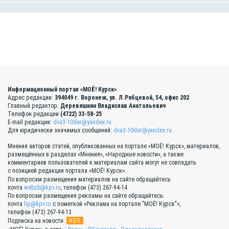
Информационный портал «МОЁ! Курск»
Адрес редакции:
394049 г. Воронеж, ул. Л.Рябцевой, 54, офис 202
Главный редактор:
Деревяшкин Владислав Анатольевич
Телефон редакции
(4722) 33-58-25
E-mail редакции:
dva3-10der@yandex.ru
Для юридически значимых сообщений:
dva3-10der@yandex.ru
Мнения авторов статей, опубликованных на портале «МОЁ! Курск», материалов,
размещённых в разделах «Мнения», «Народные новости», а также
комментариев пользователей к материалам сайта могут не совпадать
с позицией редакции портала «МОЁ! Курск».
По вопросам размещения материалов на сайте обращайтесь:
почта
webzb@kpv.ru
, телефон (473) 267-94-14
По вопросам размещения рекламы на сайте обращайтесь:
почта
lip@kpv.ru
с пометкой «Реклама на портале "МОЁ! Курск"»,
телефон (473) 267-94-13
RSS
Подписка на новости: