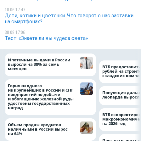
10.06 17:47
Дети, котики и цветочки. Что говорят о нас заставки
на смартфонах?
30.08 17:06
Тест: «Знаете ли вы чудеса света»
Ипотечные выдачи в России
выросли на 38% за семь
ВТБ предоставит 
месяцев
рублей на строит
складских компл
Горняки одного
из крупнейших в России и СНГ
Популяция дальн
предприятий по добыче
леопарда выросла
и обогащению железной руды
удостоены государственных
наград
ВТБ скорректиро
макроэкономичес
на 2026 год
Объем продаж кредитов
наличными в России вырос
на 64%
Прогноз выплат 