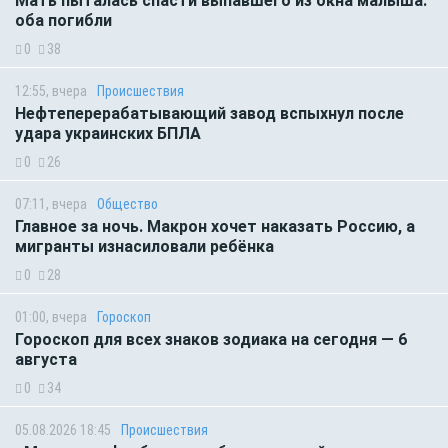
Мать пыталась спасти выпавшего из окна малыша:
оба погибли
0
38
12:55, вчера
Происшествия
Нефтеперерабатывающий завод вспыхнул после
удара украинских БПЛА
0
26
07:11, вчера
Общество
Главное за ночь. Макрон хочет наказать Россию, а
мигранты изнасиловали ребёнка
0
28
01:00, вчера
Гороскоп
Гороскоп для всех знаков зодиака на сегодня — 6
августа
0
34
05.08.2026 18:45
Происшествия