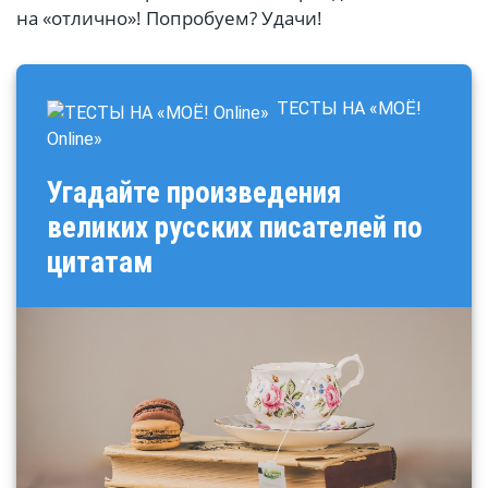
на «отлично»! Попробуем? Удачи!
ТЕСТЫ НА «МОЁ!
Online»
Q
Угадайте произведения
u
великих русских писателей по
i
цитатам
z
: