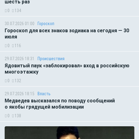
шесть раз
0
134
30.07.2026 01:00
Гороскоп
Гороскоп для всех знаков зодиака на сегодня — 30
июля
0
116
29.07.2026 18:31
Происшествия
Ядовитый паук «заблокировал» вход в российскую
многоэтажку
0
132
29.07.2026 18:15
Власть
Медведев высказался по поводу сообщений
о якобы грядущей мобилизации
0
138