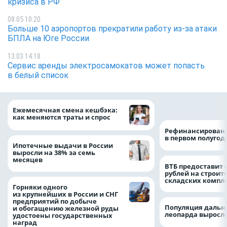
кризиса в РФ
08.05 10:20
Больше 10 аэропортов прекратили работу из-за атаки
БПЛА на Юге России
13.03 14:18
Сервис аренды электросамокатов может попасть
в белый список
на 64%
Ежемесячная смена кешбэка:
как меняются траты и спрос
Рефинансировани
в первом полугоди
Ипотечные выдачи в России
выросли на 38% за семь
месяцев
ВТБ предоставит 
рублей на строит
складских компл
Горняки одного
из крупнейших в России и СНГ
предприятий по добыче
Популяция дальн
и обогащению железной руды
леопарда выросла
удостоены государственных
наград