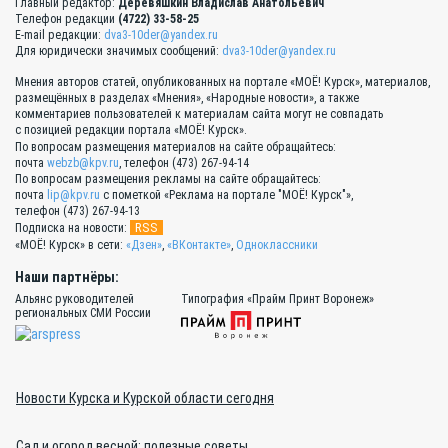
Главный редактор:
Деревяшкин Владислав Анатольевич
Телефон редакции
(4722) 33-58-25
E-mail редакции:
dva3-10der@yandex.ru
Для юридически значимых сообщений:
dva3-10der@yandex.ru
Мнения авторов статей, опубликованных на портале «МОЁ! Курск», материалов,
размещённых в разделах «Мнения», «Народные новости», а также
комментариев пользователей к материалам сайта могут не совпадать
с позицией редакции портала «МОЁ! Курск».
По вопросам размещения материалов на сайте обращайтесь:
почта
webzb@kpv.ru
, телефон (473) 267-94-14
По вопросам размещения рекламы на сайте обращайтесь:
почта
lip@kpv.ru
с пометкой «Реклама на портале "МОЁ! Курск"»,
телефон (473) 267-94-13
RSS
Подписка на новости:
«МОЁ! Курск» в сети:
«Дзен»
,
«ВКонтакте»
,
Одноклассники
Наши партнёры:
Альянс руководителей
Типография «Прайм Принт Воронеж»
региональных СМИ России
Новости Курска и Курской области сегодня
Сад и огород весной: полезные советы