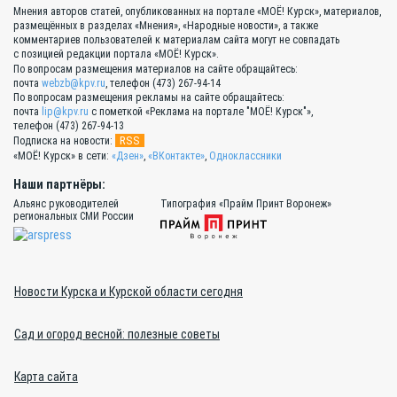
Мнения авторов статей, опубликованных на портале «МОЁ! Курск», материалов,
размещённых в разделах «Мнения», «Народные новости», а также
комментариев пользователей к материалам сайта могут не совпадать
с позицией редакции портала «МОЁ! Курск».
По вопросам размещения материалов на сайте обращайтесь:
почта
webzb@kpv.ru
, телефон (473) 267-94-14
По вопросам размещения рекламы на сайте обращайтесь:
почта
lip@kpv.ru
с пометкой «Реклама на портале "МОЁ! Курск"»,
телефон (473) 267-94-13
RSS
Подписка на новости:
«МОЁ! Курск» в сети:
«Дзен»
,
«ВКонтакте»
,
Одноклассники
Наши партнёры:
Альянс руководителей
Типография «Прайм Принт Воронеж»
региональных СМИ России
Новости Курска и Курской области сегодня
Сад и огород весной: полезные советы
Карта сайта