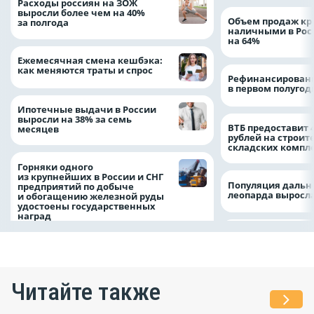
Расходы россиян на ЗОЖ
выросли более чем на 40%
Объем продаж кр
за полгода
наличными в Рос
на 64%
Ежемесячная смена кешбэка:
как меняются траты и спрос
Рефинансировани
в первом полугоди
Ипотечные выдачи в России
выросли на 38% за семь
ВТБ предоставит 
месяцев
рублей на строит
складских компл
Горняки одного
из крупнейших в России и СНГ
Популяция дальн
предприятий по добыче
леопарда выросла
и обогащению железной руды
удостоены государственных
наград
Читайте также