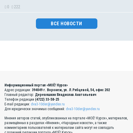
0
222
ВСЕ НОВОСТИ
Информационный портал «МОЁ! Курск»
Адрес редакции:
394049 г. Воронеж, ул. Л.Рябцевой, 54, офис 202
Главный редактор:
Деревяшкин Владислав Анатольевич
Телефон редакции
(4722) 33-58-25
E-mail редакции:
dva3-10der@yandex.ru
Для юридически значимых сообщений:
dva3-10der@yandex.ru
Мнения авторов статей, опубликованных на портале «МОЁ! Курск», материалов,
размещённых в разделах «Мнения», «Народные новости», а также
комментариев пользователей к материалам сайта могут не совпадать
с позицией редакции портала «МОЁ! Курск».