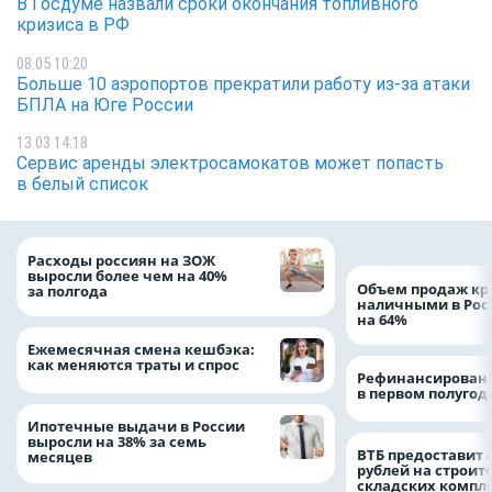
В Госдуме назвали сроки окончания топливного
кризиса в РФ
08.05 10:20
Больше 10 аэропортов прекратили работу из-за атаки
БПЛА на Юге России
13.03 14:18
Сервис аренды электросамокатов может попасть
в белый список
Расходы россиян на ЗОЖ
выросли более чем на 40%
Объем продаж кр
за полгода
наличными в Рос
на 64%
Ежемесячная смена кешбэка:
как меняются траты и спрос
Рефинансировани
в первом полугоди
Ипотечные выдачи в России
выросли на 38% за семь
ВТБ предоставит 
месяцев
рублей на строит
складских компл