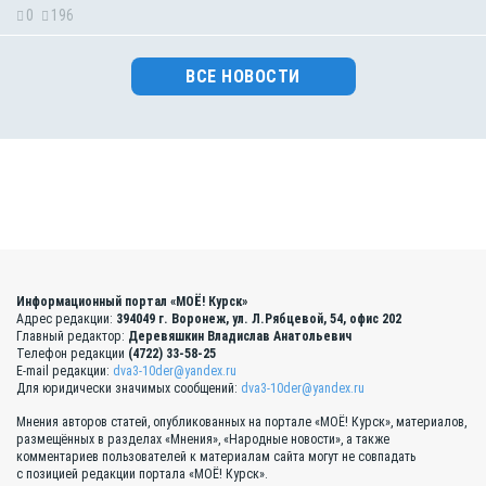
0
196
ВСЕ НОВОСТИ
Информационный портал «МОЁ! Курск»
Адрес редакции:
394049 г. Воронеж, ул. Л.Рябцевой, 54, офис 202
Главный редактор:
Деревяшкин Владислав Анатольевич
Телефон редакции
(4722) 33-58-25
E-mail редакции:
dva3-10der@yandex.ru
Для юридически значимых сообщений:
dva3-10der@yandex.ru
Мнения авторов статей, опубликованных на портале «МОЁ! Курск», материалов,
размещённых в разделах «Мнения», «Народные новости», а также
комментариев пользователей к материалам сайта могут не совпадать
с позицией редакции портала «МОЁ! Курск».