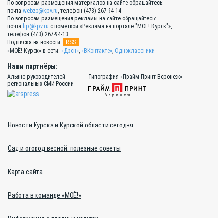
По вопросам размещения материалов на сайте обращайтесь:
почта
webzb@kpv.ru
, телефон (473) 267-94-14
По вопросам размещения рекламы на сайте обращайтесь:
почта
lip@kpv.ru
с пометкой «Реклама на портале "МОЁ! Курск"»,
телефон (473) 267-94-13
RSS
Подписка на новости:
«МОЁ! Курск» в сети:
«Дзен»
,
«ВКонтакте»
,
Одноклассники
Наши партнёры:
Альянс руководителей
Типография «Прайм Принт Воронеж»
региональных СМИ России
Новости Курска и Курской области сегодня
Сад и огород весной: полезные советы
Карта сайта
Работа в команде «МОЁ!»