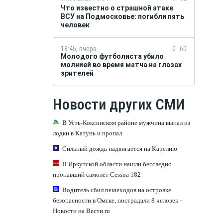
Что известно о страшной атаке
ВСУ на Подмосковье: погибли пять
человек
18:45, вчера
0
60
Молодого футболиста убило
молнией во время матча на глазах
зрителей
Новости других СМИ
В Усть-Коксинском районе мужчина выпал из
лодки в Катунь и пропал
Сильный дождь надвигается на Карелию
В Иркутской области нашли бесследно
пропавший самолёт Cessna 182
Водитель сбил пешеходов на островке
безопасности в Омске, пострадали 8 человек -
Новости на Вести.ru