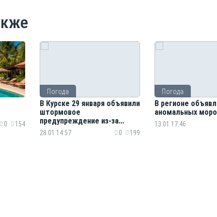
акже
Погода
Погода
В Курске 29 января объявили
В регионе объявл
штормовое
аномальных моро
предупреждение из-за
0
154
13.01 17:46
гололеда
28.01 14:57
0
199