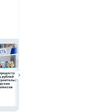
предоставит 4,9
Популяция
ВТБ скорректиро
 рублей
дальневосточного
макроэкономиче
троительство
леопарда выросла в
й прогноз на 2026
дских
шесть раз
плексов