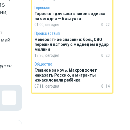
15
Гороскоп
ни,
Гороскоп для всех знаков зодиака
на сегодня — 6 августа
01:00, сегодня
0
22
т
Происшествия
о май
Невероятное спасение: боец СВО
пережил встречу с медведем и удар
молнии
13:36, сегодня
0
20
Общество
урска
Главное за ночь. Макрон хочет
наказать Россию, а мигранты
изнасиловали ребёнка
07:11, сегодня
0
14