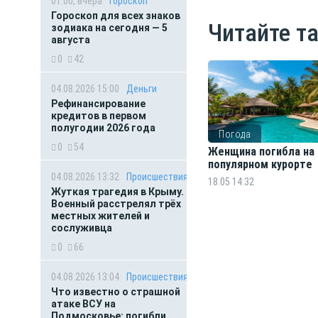
01:00, вчера
Гороскоп
Гороскоп для всех знаков
Читайте т
зодиака на сегодня — 5
августа
0
42
04.08.2026 15:00
Деньги
Рефинансирование
кредитов в первом
полугодии 2026 года
Погода
0
54
Женщина погибла на
популярном курорте
04.08.2026 13:32
Происшествия
18.05 14:32
Жуткая трагедия в Крыму.
Военный расстрелял трёх
местных жителей и
сослуживца
0
66
04.08.2026 13:04
Происшествия
Что известно о страшной
атаке ВСУ на
Подмосковье: погибли