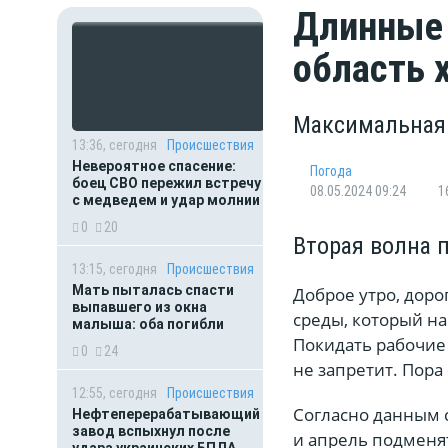
Длинные 
область 
Максимальная 
13:36, сегодня
Происшествия
Невероятное спасение:
Погода
боец СВО пережил встречу
08.05.2024 09:24
1
с медведем и удар молнии
0
20
Вторая волна 
13:15, сегодня
Происшествия
Мать пыталась спасти
Доброе утро, доро
выпавшего из окна
среды, который на
малыша: оба погибли
Покидать рабочие 
0
24
не запретит. Пора
12:55, сегодня
Происшествия
Согласно данным с
Нефтеперерабатывающий
завод вспыхнул после
и апрель подменя
удара украинских БПЛА