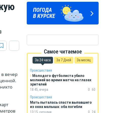
скую
ПОГОДА
ГОРОСКОП
В КУРСКЕ
НА КАЖДЫЙ ДЕНЬ
в
Самое читаемое
За 24 часа
За 7 Дней
За месяц
Происшествия
 в вечер
Молодого футболиста убило
оценной.
молнией во время матча на глазах
зрителей
 никто
18:45, вчера
0
60
Происшествия
Мать пыталась спасти выпавшего
март
из окна малыша: оба погибли
ометров
13:15, сегодня
0
24