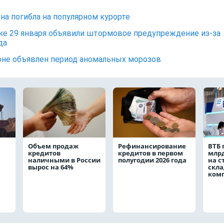
а погибла на популярном курорте
ке 29 января объявили штормовое предупреждение из-за
да
оне объявлен период аномальных морозов
Объем продаж
Рефинансирование
ВТБ 
кредитов
кредитов в первом
млрд
наличными в России
полугодии 2026 года
на с
вырос на 64%
скла
ком