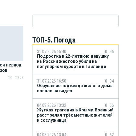
ТОП-5. Погода
31.07.2026 15:40
0
96
Подростка и 22-летнюю девушку
из России жестоко убили на
ен период
популярном курорте в Таиланде
зов
0
224
31.07.2026 16:50
0
94
Обрушение подъезда жилого дома
попало на видео
04.08.2026 13:32
0
66
Жуткая трагедия в Крыму. Военный
расстрелял трёх местных жителей
и сослуживца
04.08.2026 13:04
0
62