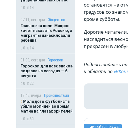
остановятся на от
0
14
градусов со знако
кроме субботы.
07:11, сегодня
Общество
Главное за ночь. Макрон
хочет наказать Россию, а
Дорогие читатели
мигранты изнасиловали
насладиться весно
ребёнка
прекрасен в любу
0
14
01:00, сегодня
Гороскоп
Подписывайтесь на 
Гороскоп для всех знаков
и области во
«ВКон
зодиака на сегодня — 6
августа
0
22
18:45, вчера
Происшествия
Молодого футболиста
убило молнией во время
матча на глазах зрителей
0
60
ЧИТАЙТЕ ТАКЖЕ