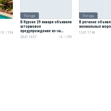
Погода
Погода
В Курске 29 января объявили
В регионе объявл
штормовое
аномальных моро
предупреждение из-за
0
154
13.01 17:46
гололеда
28.01 14:57
0
199