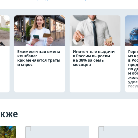
Ежемесячная смена
Ипотечные выдачи
Горн
кешбэка:
в России выросли
из 
как меняются траты
на 38% за семь
в Ро
и спрос
месяцев
пре
по д
и о
жел
удо
госу
наг
акже