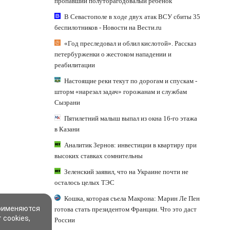
пропавший полуторагодовалый ребёнок
В Севастополе в ходе двух атак ВСУ сбиты 35
беспилотников - Новости на Вести.ru
«Год преследовал и облил кислотой». Рассказ
петербурженки о жестоком нападении и
реабилитации
Настоящие реки текут по дорогам и спускам -
шторм «нарезал задач» горожанам и службам
Сызрани
Пятилетний малыш выпал из окна 16-го этажа
в Казани
Аналитик Зернов: инвестиции в квартиру при
высоких ставках сомнительны
Зеленский заявил, что на Украине почти не
осталось целых ТЭС
Кошка, которая съела Макрона: Марин Ле Пен
применяются
готова стать президентом Франции. Что это даст
 cookies,
России