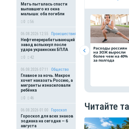
Мать пыталась спасти
выпавшего из окна
малыша: оба погибли
0
56
06.08.2026 12:55
Происшествия
Нефтеперерабатывающий
завод вспыхнул после
Расходы россиян
удара украинских БПЛА
на ЗОЖ выросли
более чем на 40%
0
42
за полгода
06.08.2026 07:11
Общество
Главное за ночь. Макрон
хочет наказать Россию, а
мигранты изнасиловали
ребёнка
0
46
Читайте т
06.08.2026 01:00
Гороскоп
Гороскоп для всех знаков
зодиака на сегодня — 6
августа