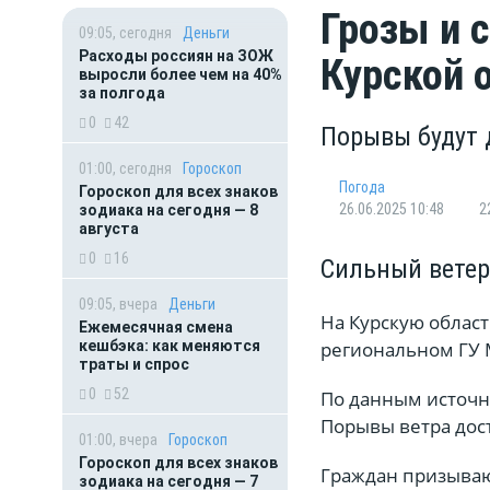
Грозы и 
09:05, сегодня
Деньги
Расходы россиян на ЗОЖ
Курской 
выросли более чем на 40%
за полгода
0
42
Порывы будут 
01:00, сегодня
Гороскоп
Погода
Гороскоп для всех знаков
26.06.2025 10:48
2
зодиака на сегодня — 8
августа
0
16
Сильный ветер
09:05, вчера
Деньги
На Курскую област
Ежемесячная смена
кешбэка: как меняются
региональном ГУ
траты и спрос
0
52
По данным источни
Порывы ветра дост
01:00, вчера
Гороскоп
Гороскоп для всех знаков
Граждан призываю
зодиака на сегодня — 7