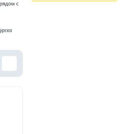
рядом с
урска