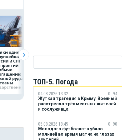
яки одного
Объем продаж
Рефинансирован
крупнейших
кредитов
кредитов в перв
ссии и СНГ
наличными в России
полугодии 2026 г
дприятий
вырос на 64%
обыче
богащению
езной руды
ТОП-5. Погода
стоены
дарственных
рад
04.08.2026 13:32
0
94
Жуткая трагедия в Крыму. Военный
расстрелял трёх местных жителей
и сослуживца
05.08.2026 18:45
0
90
Молодого футболиста убило
молнией во время матча на глазах
зрителей