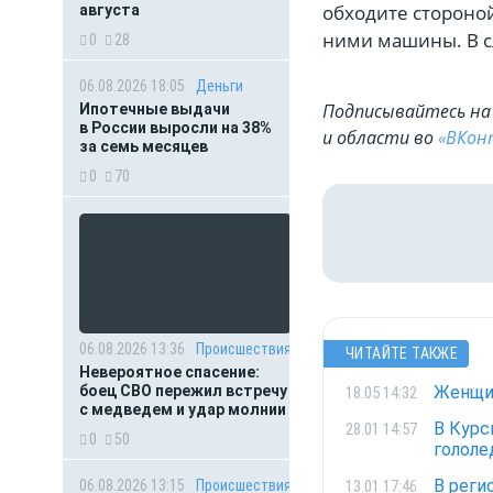
обходите стороной
августа
ними машины. В с
0
28
06.08.2026 18:05
Деньги
Подписывайтесь на 
Ипотечные выдачи
в России выросли на 38%
и области во
«ВКон
за семь месяцев
0
70
06.08.2026 13:36
Происшествия
ЧИТАЙТЕ ТАКЖЕ
Невероятное спасение:
боец СВО пережил встречу
Женщин
18.05 14:32
с медведем и удар молнии
В Курс
28.01 14:57
0
50
гололе
В реги
13.01 17:46
06.08.2026 13:15
Происшествия