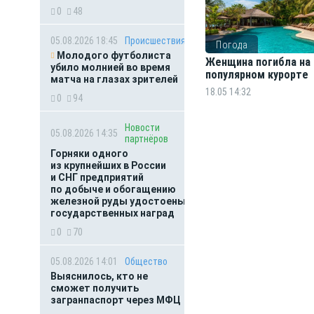
0
48
05.08.2026 18:45
Происшествия
Погода
Молодого футболиста
Женщина погибла на
убило молнией во время
популярном курорте
матча на глазах зрителей
18.05 14:32
0
94
Новости
05.08.2026 14:35
партнёров
Горняки одного
из крупнейших в России
и СНГ предприятий
по добыче и обогащению
железной руды удостоены
государственных наград
0
70
05.08.2026 14:01
Общество
Выяснилось, кто не
сможет получить
загранпаспорт через МФЦ