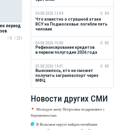
04.08.2026 13:04
0
84
Что известно о страшной атаке
ВСУ на Подмосковье: погибли пять
ен период
человек
зов
0
224
04.08.2026 15:00
0
80
Рефинансирование кредитов
в первом полугодии 2026 года
05.08.2026 14:01
0
80
Выяснилось, кто не сможет
получить загранпаспорт через
МФЦ
Новости других СМИ
Молодую жену Петросяна поздравляют с
беременностью
В Вельском округе найден погибшим