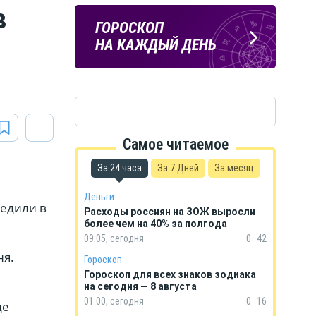
в
ПОГОДА
ГОРОСКОП
В КУРСКЕ
НА КАЖДЫЙ ДЕНЬ
Самое читаемое
За 24 часа
За 7 Дней
За месяц
Деньги
редили в
Расходы россиян на ЗОЖ выросли
более чем на 40% за полгода
09:05, сегодня
0
42
ня.
Гороскоп
Гороскоп для всех знаков зодиака
на сегодня — 8 августа
01:00, сегодня
0
16
це