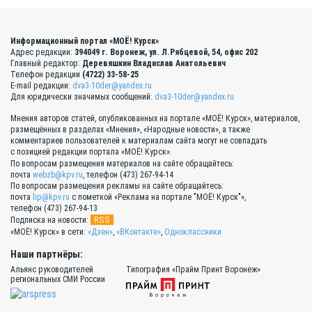
Информационный портал «МОЁ! Курск»
Адрес редакции:
394049 г. Воронеж, ул. Л.Рябцевой, 54, офис 202
Главный редактор:
Деревяшкин Владислав Анатольевич
Телефон редакции
(4722) 33-58-25
E-mail редакции:
dva3-10der@yandex.ru
Для юридически значимых сообщений:
dva3-10der@yandex.ru
Мнения авторов статей, опубликованных на портале «МОЁ! Курск», материалов,
размещённых в разделах «Мнения», «Народные новости», а также
комментариев пользователей к материалам сайта могут не совпадать
с позицией редакции портала «МОЁ! Курск».
По вопросам размещения материалов на сайте обращайтесь:
почта
webzb@kpv.ru
, телефон (473) 267-94-14
По вопросам размещения рекламы на сайте обращайтесь:
почта
lip@kpv.ru
с пометкой «Реклама на портале "МОЁ! Курск"»,
телефон (473) 267-94-13
RSS
Подписка на новости:
«МОЁ! Курск» в сети:
«Дзен»
,
«ВКонтакте»
,
Одноклассники
Наши партнёры:
Альянс руководителей
Типография «Прайм Принт Воронеж»
региональных СМИ России