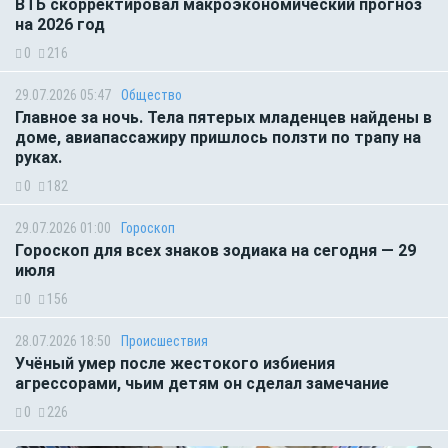
ВТБ скорректировал макроэкономический прогноз
на 2026 год
0
216
29.07.2026 05:47
Общество
Главное за ночь. Тела пятерых младенцев найдены в
доме, авиапассажиру пришлось ползти по трапу на
руках.
0
182
29.07.2026 01:00
Гороскоп
Гороскоп для всех знаков зодиака на сегодня — 29
июля
0
156
28.07.2026 18:50
Происшествия
Учёный умер после жестокого избиения
агрессорами, чьим детям он сделал замечание
0
226