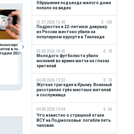
Обрушение подъезда жилого дома
попало на видео
31.07.2026 15:40
0
100
Подростка и 22-летнюю девушку
из России жестоко убили на
популярном курорте в Таиланде
инансирование
ВТБ предоставит 4,9
Популяция
итов в первом
млрд рублей
дальневосточног
05.08.2026 18:45
0
70
годии 2026 года
на строительство
леопарда выросл
Молодого футболиста убило
складских
шесть раз
молнией во время матча на глазах
комплексов
зрителей
04.08.2026 13:32
0
70
Жуткая трагедия в Крыму. Военный
расстрелял трёх местных жителей
и сослуживца
04.08.2026 13:04
0
66
Что известно о страшной атаке
ВСУ на Подмосковье: погибли пять
человек