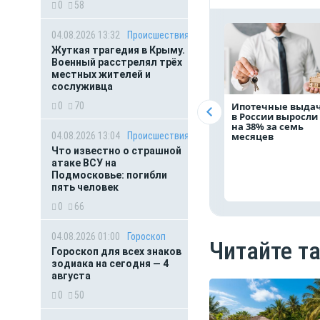
0
58
04.08.2026 13:32
Происшествия
Жуткая трагедия в Крыму.
Военный расстрелял трёх
местных жителей и
сослуживца
0
70
Ипотечные выда
в России выросли
на 38% за семь
04.08.2026 13:04
Происшествия
месяцев
Что известно о страшной
атаке ВСУ на
Подмосковье: погибли
пять человек
0
66
04.08.2026 01:00
Гороскоп
Читайте т
Гороскоп для всех знаков
зодиака на сегодня — 4
августа
0
50