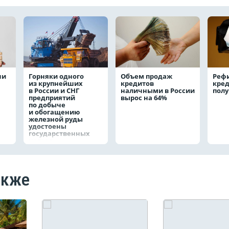
чи
Горняки одного
Объем продаж
Реф
из крупнейших
кредитов
кред
в России и СНГ
наличными в России
полу
предприятий
вырос на 64%
по добыче
и обогащению
железной руды
удостоены
государственных
наград
акже