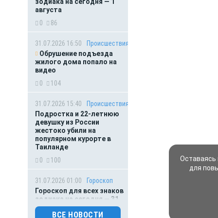
зодиака на сегодня — 1
августа
0
86
31.07.2026 16:50
Происшествия
Обрушение подъезда
жилого дома попало на
видео
0
104
31.07.2026 15:40
Происшествия
Подростка и 22-летнюю
девушку из России
жестоко убили на
популярном курорте в
Таиланде
Оставаясь 
0
100
для пов
31.07.2026 01:00
Гороскоп
Гороскоп для всех знаков
зодиака на сегодня — 31
июля
ВСЕ НОВОСТИ