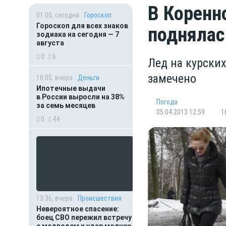
В Коренн
01:00, сегодня
Гороскоп
Гороскоп для всех знаков
поднялас
зодиака на сегодня — 7
августа
0
6
Лед на курских
замечено
18:05, вчера
Деньги
Ипотечные выдачи
в России выросли на 38%
Погода
за семь месяцев
05.04.2013 12:59
1
0
44
13:36, вчера
Происшествия
Невероятное спасение:
боец СВО пережил встречу
с медведем и удар молнии