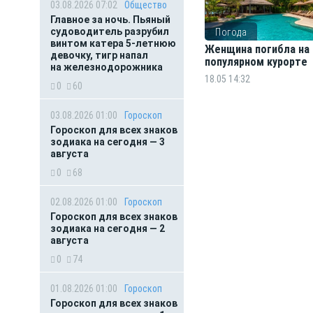
03.08.2026 07:02
Общество
Главное за ночь. Пьяный
судоводитель разрубил
Погода
винтом катера 5-летнюю
Женщина погибла на
девочку, тигр напал
популярном курорте
на железнодорожника
18.05 14:32
0
60
03.08.2026 01:00
Гороскоп
Гороскоп для всех знаков
зодиака на сегодня — 3
августа
0
68
02.08.2026 01:00
Гороскоп
Гороскоп для всех знаков
зодиака на сегодня — 2
августа
0
74
01.08.2026 01:00
Гороскоп
Гороскоп для всех знаков