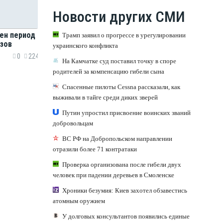
Новости других СМИ
ен период
Трамп заявил о прогрессе в урегулировании
зов
украинского конфликта
0
224
На Камчатке суд поставил точку в споре
родителей за компенсацию гибели сына
Спасенные пилоты Cessna рассказали, как
выживали в тайге среди диких зверей
Путин упростил присвоение воинских званий
добровольцам
ВС РФ на Добропольском направлении
отразили более 71 контратаки
Проверка организована после гибели двух
человек при падении деревьев в Смоленске
Хроники безумия: Киев захотел обзавестись
атомным оружием
У долговых консультантов появились единые