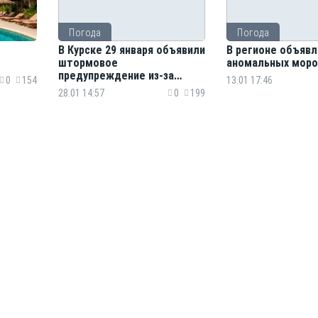
Погода
Погода
В Курске 29 января объявили
В регионе объявл
штормовое
аномальных моро
предупреждение из-за
0
154
13.01 17:46
гололеда
28.01 14:57
0
199