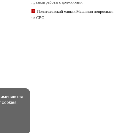
правила работы с должниками
Политеховский маньяк Машинин попросился
на СВО
применяются
 cookies,