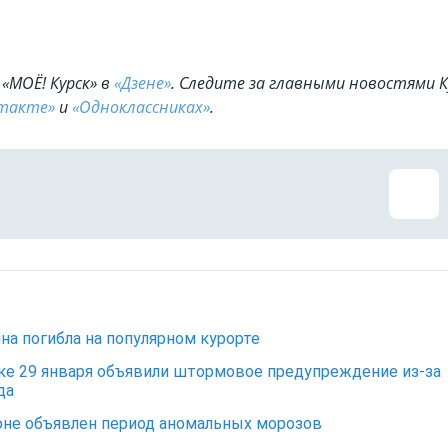
«МОЁ! Курск» в
«Дзене»
. Cледите за главными новостями К
такте»
и
«Одноклассниках»
.
а погибла на популярном курорте
ке 29 января объявили штормовое предупреждение из-за
да
оне объявлен период аномальных морозов