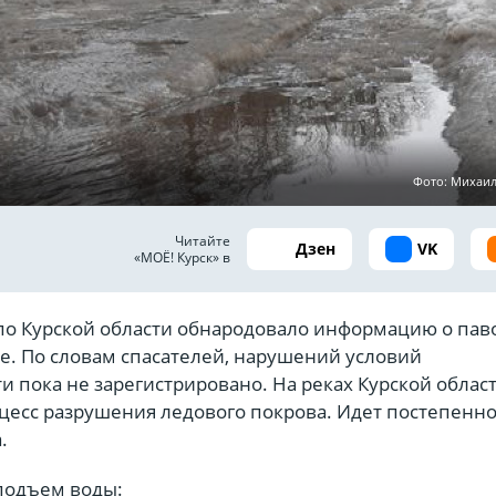
Фото: Михаи
Читайте
Дзен
VK
«МОЁ! Курск» в
о Курской области обнародовало информацию о пав
е. По словам спасателей, нарушений условий
 пока не зарегистрировано. На реках Курской облас
цесс разрушения ледового покрова. Идет постепенно
.
 подъем воды: