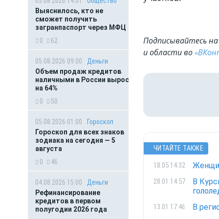
05.08.2026 14:01
Общество
Выяснилось, кто не
сможет получить
загранпаспорт через МФЦ
Подписывайтесь на 
0
62
и области во
«ВКон
05.08.2026 09:00
Деньги
Объем продаж кредитов
наличными в России вырос
на 64%
0
50
05.08.2026 01:00
Гороскоп
Гороскоп для всех знаков
зодиака на сегодня — 5
ЧИТАЙТЕ ТАКЖЕ
августа
0
46
Женщин
18.05 14:32
В Курс
28.01 14:57
04.08.2026 15:00
Деньги
гололе
Рефинансирование
кредитов в первом
В реги
13.01 17:46
полугодии 2026 года