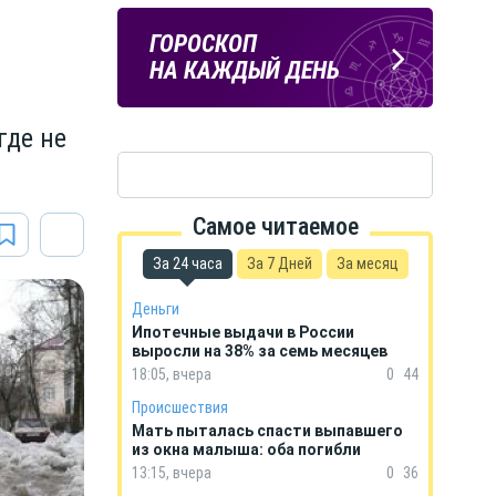
ПОГОДА
ГОРОСКОП
В КУРСКЕ
НА КАЖДЫЙ ДЕНЬ
где не
Самое читаемое
За 24 часа
За 7 Дней
За месяц
Деньги
Ипотечные выдачи в России
выросли на 38% за семь месяцев
18:05, вчера
0
44
Происшествия
Мать пыталась спасти выпавшего
из окна малыша: оба погибли
13:15, вчера
0
36