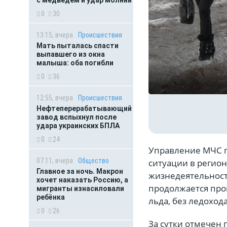
0
30
13:15, вчера
Происшествия
Мать пыталась спасти
выпавшего из окна
малыша: оба погибли
0
36
12:55, вчера
Происшествия
Нефтеперерабатывающий
завод вспыхнул после
удара украинских БПЛА
0
24
Управление МЧС п
07:11, вчера
Общество
ситуации в регион
Главное за ночь. Макрон
жизнедеятельности
хочет наказать Россию, а
продолжается про
мигранты изнасиловали
ребёнка
льда, без ледохода
0
26
За сутки отмечен