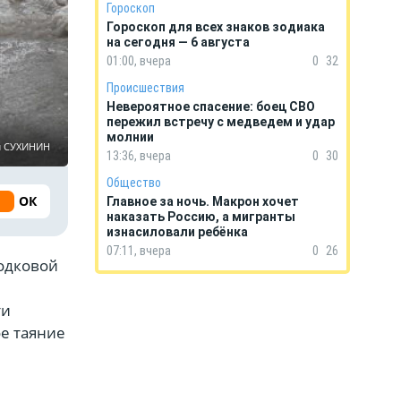
Гороскоп
Гороскоп для всех знаков зодиака
на сегодня — 6 августа
01:00, вчера
0
32
Происшествия
Невероятное спасение: боец СВО
пережил встречу с медведем и удар
молнии
л СУХИНИН
13:36, вчера
0
30
Общество
ОК
Главное за ночь. Макрон хочет
наказать Россию, а мигранты
изнасиловали ребёнка
07:11, вчера
0
26
одковой
ти
е таяние