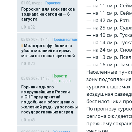
01:00, вчера
Гороскоп
— на 11 см р. Сейм
Гороскоп для всех знаков
— на 11 см р. Сей
зодиака на сегодня — 6
августа
— на 42 см р. Рать
— на 25 см р. Судж
0
32
— на 40 см р. Туск
05.08.2026 18:45
Происшествия
— на 14 см р. Туска
Молодого футболиста
— на 24 см р. Сно
убило молнией во время
матча на глазах зрителей
— на 13 см р. Псел
— на 16 см р. Тим
0
70
Населенные пункт
Новости
зону подтопления
05.08.2026 14:35
партнёров
курских водоемах
Горняки одного
из крупнейших в России
воздушная развед
и СНГ предприятий
беспилотники прос
по добыче и обогащению
железной руды удостоены
По прогнозу курс
государственных наград
региона ожидается
0
48
прежнему сохраня
участков.