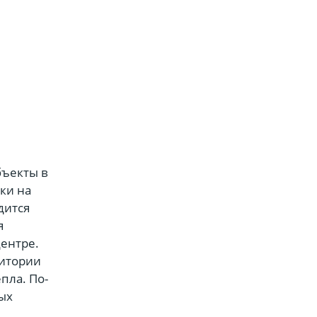
бъекты в
ки на
дится
я
центре.
ритории
пла. По-
ых