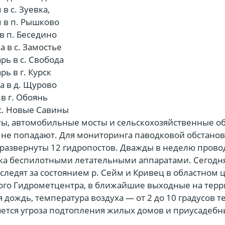
 в с. Зуевка,
м в п. Рышково
 в п. Беседино
а в с. Замостье
арь в с. Свобода
рь в г. Курск
ва в д. Щурово
 в г. Обоянь
 с. Новые Савины
ы, автомобильные мосты и сельскохозяйственные о
 не попадают. Для мониторинга паводковой обстанов
 развернуты 12 гидропостов. Дважды в неделю прово
ка беспилотными летательными аппаратами. Сегодн
ледят за состоянием р. Сейм и Кривец в областном 
кого Гидрометцентра, в ближайшие выходные на тер
 дождь, температура воздуха — от 2 до 10 градусов те
ется угроза подтопления жилых домов и приусадебн