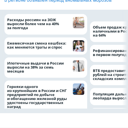
В регионе объявлен период аномальных морозов
Расходы россиян на ЗОЖ
выросли более чем на 40%
Объем продаж кр
за полгода
наличными в Рос
на 64%
Ежемесячная смена кешбэка:
как меняются траты и спрос
Рефинансировани
в первом полугоди
Ипотечные выдачи в России
выросли на 38% за семь
ВТБ предоставит 
месяцев
рублей на строит
складских компл
Горняки одного
из крупнейших в России и СНГ
Популяция дальн
предприятий по добыче
леопарда выросла
и обогащению железной руды
удостоены государственных
наград