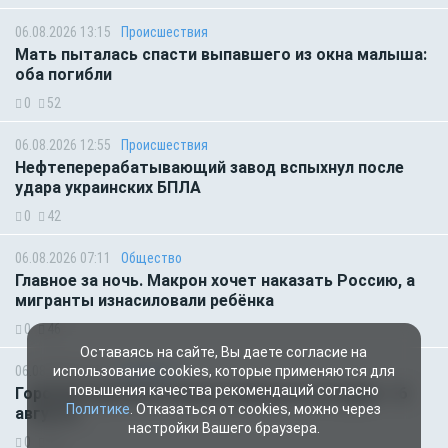
06.08.2026 13:15
Происшествия
Мать пыталась спасти выпавшего из окна малыша:
оба погибли
0
52
06.08.2026 12:55
Происшествия
Нефтеперерабатывающий завод вспыхнул после
удара украинских БПЛА
0
42
06.08.2026 07:11
Общество
Главное за ночь. Макрон хочет наказать Россию, а
мигранты изнасиловали ребёнка
0
46
Оставаясь на сайте, Вы даете согласие на
06.08.2026 01:00
Гороскоп
использование cookies, которые применяются для
повышения качества рекомендаций согласно
Гороскоп для всех знаков зодиака на сегодня — 6
Политике
. Отказаться от cookies, можно через
августа
настройки Вашего браузера.
0
46