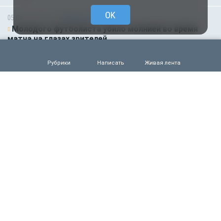
OK
05.08.2026 18:45
Происшествия
Молодого футболиста убило молнией во время
матча на глазах зрителей
0
90
Рубрики
Написать
Живая лента
05.08.2026 14:35
Новости партнёров
Горняки одного из крупнейших в России и СНГ
предприятий по добыче и обогащению железной
руды удостоены государственных наград
0
66
05.08.2026 14:01
Общество
Выяснилось, кто не сможет получить
загранпаспорт через МФЦ
0
78
05.08.2026 09:00
Деньги
Объем продаж кредитов наличными в России
вырос на 64%