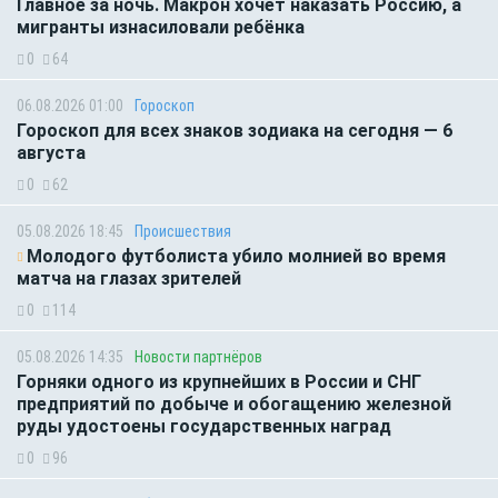
Главное за ночь. Макрон хочет наказать Россию, а
мигранты изнасиловали ребёнка
0
64
06.08.2026 01:00
Гороскоп
Гороскоп для всех знаков зодиака на сегодня — 6
августа
0
62
05.08.2026 18:45
Происшествия
Молодого футболиста убило молнией во время
матча на глазах зрителей
0
114
05.08.2026 14:35
Новости партнёров
Горняки одного из крупнейших в России и СНГ
предприятий по добыче и обогащению железной
руды удостоены государственных наград
0
96