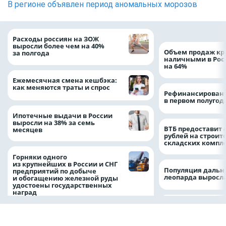
В регионе объявлен период аномальных морозов
Расходы россиян на ЗОЖ
выросли более чем на 40%
Объем продаж кр
за полгода
наличными в Рос
на 64%
Ежемесячная смена кешбэка:
как меняются траты и спрос
Рефинансировани
в первом полугоди
Ипотечные выдачи в России
выросли на 38% за семь
ВТБ предоставит 
месяцев
рублей на строит
складских компл
Горняки одного
из крупнейших в России и СНГ
Популяция дальн
предприятий по добыче
леопарда выросла
и обогащению железной руды
удостоены государственных
наград