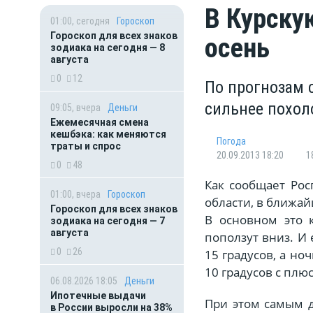
В Курску
01:00, сегодня
Гороскоп
Гороскоп для всех знаков
осень
зодиака на сегодня — 8
августа
0
12
По прогнозам 
сильнее похол
09:05, вчера
Деньги
Ежемесячная смена
кешбэка: как меняются
Погода
траты и спрос
20.09.2013 18:20
1
0
48
Как сообщает Ро
01:00, вчера
Гороскоп
области, в ближа
Гороскоп для всех знаков
В основном это 
зодиака на сегодня — 7
августа
поползут вниз. И
0
26
15 градусов, а но
10 градусов с плю
06.08.2026 18:05
Деньги
Ипотечные выдачи
При этом самым 
в России выросли на 38%