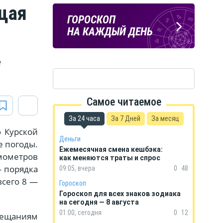
щая
ПОГОДА
ГОРОСКОП
В КУРСКЕ
НА КАЖДЫЙ ДЕНЬ
ё
Самое читаемое
За 24 часа
За 7 Дней
За месяц
 Курской
Деньги
е погоды.
Ежемесячная смена кешбэка:
мометров
как меняются траты и спрос
— порядка
09:05, вчера
0
48
всего 8 —
Гороскоп
Гороскоп для всех знаков зодиака
на сегодня — 8 августа
01:00, сегодня
0
12
бещаниям