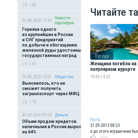
0
88
Читайте т
Новости
05.08.2026 14:35
партнёров
Горняки одного
из крупнейших в России
и СНГ предприятий
по добыче и обогащению
железной руды удостоены
государственных наград
Погода
Женщина погибла на
0
66
популярном курорте
05.08.2026 14:01
Общество
18.05 14:32
Выяснилось, кто не
сможет получить
загранпаспорт через МФЦ
0
76
05.08.2026 09:00
Деньги
Гость
Объем продаж кредитов
21.09.2013 08:23
наличными в России вырос
а до этого игрушечная бы
на 64%