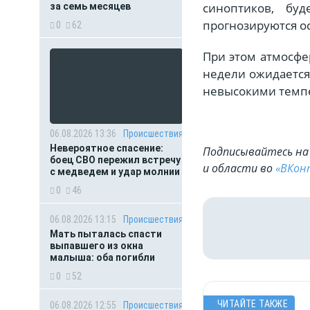
синоптиков, бу
за семь месяцев
прогнозируются о
0
62
При этом атмосфе
недели ожидается 
невысокими темпе
06.08.2026 13:36
Происшествия
Невероятное спасение:
Подписывайтесь на 
боец СВО пережил встречу
и области во
«ВКон
с медведем и удар молнии
0
46
06.08.2026 13:15
Происшествия
Мать пыталась спасти
выпавшего из окна
малыша: оба погибли
0
52
ЧИТАЙТЕ ТАКЖЕ
06.08.2026 12:55
Происшествия