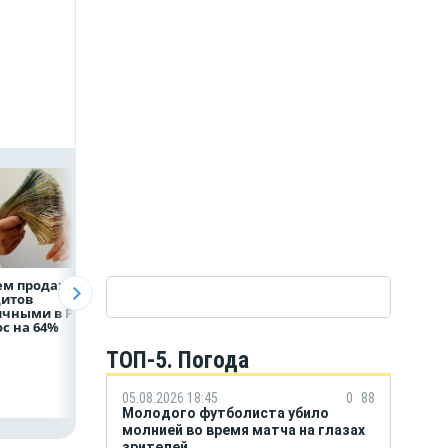
ем продаж
Рефинансирование
ВТБ предоставит 
дитов
кредитов в первом
млрд рублей
ичными в России
полугодии 2026 года
на строительство
с на 64%
складских
комплексов
ТОП-5. Погода
05.08.2026 18:45
0
88
Молодого футболиста убило
молнией во время матча на глазах
зрителей