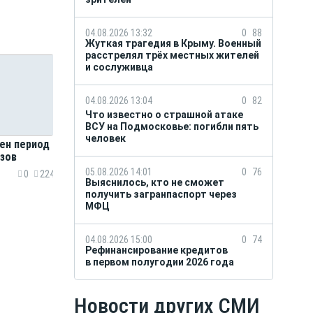
04.08.2026 13:32
0
88
Жуткая трагедия в Крыму. Военный
расстрелял трёх местных жителей
и сослуживца
04.08.2026 13:04
0
82
Что известно о страшной атаке
ВСУ на Подмосковье: погибли пять
человек
ен период
зов
05.08.2026 14:01
0
76
0
224
Выяснилось, кто не сможет
получить загранпаспорт через
МФЦ
04.08.2026 15:00
0
74
Рефинансирование кредитов
в первом полугодии 2026 года
Новости других СМИ