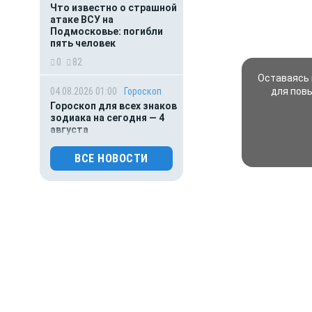
Что известно о страшной
атаке ВСУ на
Подмосковье: погибли
пять человек
0
82
Оставаясь 
04.08.2026 01:00
Гороскоп
для пов
Гороскоп для всех знаков
зодиака на сегодня — 4
августа
0
68
ВСЕ НОВОСТИ
03.08.2026 07:02
Общество
Главное за ночь. Пьяный
судоводитель разрубил
винтом катера 5-летнюю
девочку, тигр напал
на железнодорожника
0
72
03.08.2026 01:00
Гороскоп
Гороскоп для всех знаков