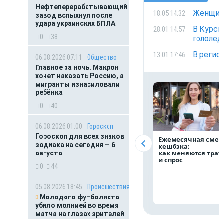
Нефтеперерабатывающий
Женщин
18.05 14:32
завод вспыхнул после
удара украинских БПЛА
В Курс
28.01 14:57
0
38
гололе
В реги
13.01 17:46
06.08.2026 07:11
Общество
Главное за ночь. Макрон
хочет наказать Россию, а
мигранты изнасиловали
ребёнка
0
40
06.08.2026 01:00
Гороскоп
Гороскоп для всех знаков
Ежемесячная сме
зодиака на сегодня — 6
кешбэка:
как меняются тр
августа
и спрос
0
44
05.08.2026 18:45
Происшествия
Молодого футболиста
убило молнией во время
матча на глазах зрителей