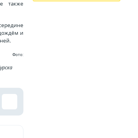
ые также
 середине
 дождём и
ней.
Фото:
урска