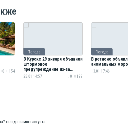
акже
Погода
Погода
В Курске 29 января объявили
В регионе объявл
штормовое
аномальных моро
предупреждение из-за
0
154
13.01 17:46
гололеда
28.01 14:57
0
199
ла? холод с самого августа