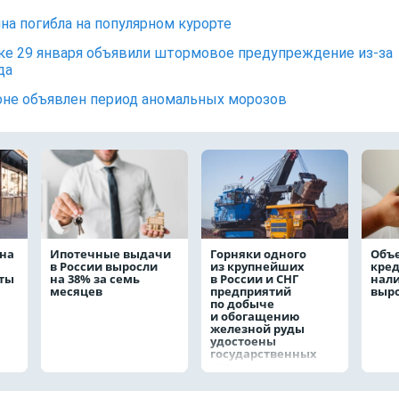
а погибла на популярном курорте
ке 29 января объявили штормовое предупреждение из-за
да
оне объявлен период аномальных морозов
на
Ипотечные выдачи
Горняки одного
Объ
в России выросли
из крупнейших
кре
аты
на 38% за семь
в России и СНГ
нал
месяцев
предприятий
выро
по добыче
и обогащению
железной руды
удостоены
государственных
наград