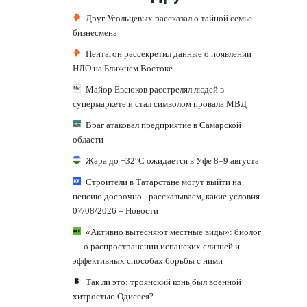
Друг Усольцевых рассказал о тайной семье
бизнесмена
Пентагон рассекретил данные о появлении
НЛО на Ближнем Востоке
Майор Евсюков расстрелял людей в
супермаркете и стал символом провала МВД
Враг атаковал предприятие в Самарской
области
Жара до +32°C ожидается в Уфе 8–9 августа
Строители в Татарстане могут выйти на
пенсию досрочно - рассказываем, какие условия
07/08/2026 – Новости
«Активно вытесняют местные виды»: биолог
— о распространении испанских слизней и
эффективных способах борьбы с ними
Так ли это: троянский конь был военной
хитростью Одиссея?