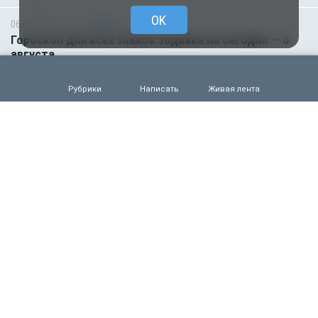
OK
06.08.2026 01:00
Гороскоп
Гороскоп для всех знаков зодиака на сегодня — 6
августа
0
52
Рубрики
Написать
Живая лента
05.08.2026 18:45
Происшествия
Молодого футболиста убило молнией во время
матча на глазах зрителей
0
104
05.08.2026 14:35
Новости партнёров
Горняки одного из крупнейших в России и СНГ
предприятий по добыче и обогащению железной
руды удостоены государственных наград
0
84
05.08.2026 14:01
Общество
Выяснилось, кто не сможет получить
загранпаспорт через МФЦ