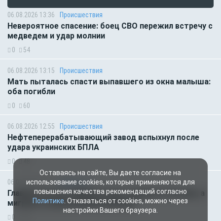
06.08.2026 13:36
Происшествия
Невероятное спасение: боец СВО пережил встречу с
медведем и удар молнии
0
54
06.08.2026 13:15
Происшествия
Мать пыталась спасти выпавшего из окна малыша:
оба погибли
0
60
06.08.2026 12:55
Происшествия
Нефтеперерабатывающий завод вспыхнул после
удара украинских БПЛА
0
48
Оставаясь на сайте, Вы даете согласие на
06.08.2026 07:11
Общество
использование cookies, которые применяются для
повышения качества рекомендаций согласно
Главное за ночь. Макрон хочет наказать Россию, а
Политике
. Отказаться от cookies, можно через
мигранты изнасиловали ребёнка
настройки Вашего браузера.
0
56