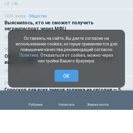
0
46
14:01, вчера
Общество
Выяснилось, кто не сможет получить
загранпаспорт через МФЦ
0
60
Оставаясь на сайте, Вы даете согласие на
использование cookies, которые применяются для
09:00, вчера
Деньги
повышения качества рекомендаций согласно
Политике
. Отказаться от cookies, можно через
Объем продаж кредитов наличными в России
настройки Вашего браузера.
вырос на 64%
0
48
OK
01:00, вчера
Гороскоп
Гороскоп для всех знаков зодиака на сегодня — 5
августа
0
44
Рубрики
Написать
Живая лента
04.08.2026 15:00
Деньги
Рефинансирование кредитов в первом полугодии
2026 года