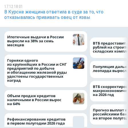
17.12 18:01
В Курске женщина ответила в суде за то, что
отказывалась прививать овец от язвы
Ипотечные выдачи в России
выросли на 38% за семь
ВТБ предоставит 
месяцев
рублей на строит
складских компл
Горняки одного
из крупнейших в России и СНГ
Популяция дальн
предприятий по добыче
леопарда выросла
и обогащению железной руды
удостоены государственных
наград
ВТБ скорректиро
макроэкономичес
на 2026 год
Объем продаж кредитов
наличными в России вырос
на 64%
Прогноз выплат 
российскими ба
на второе полуго
Рефинансирование кредитов
в первом полугодии 2026 года