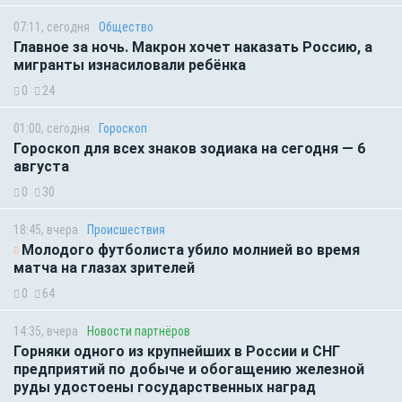
07:11, сегодня
Общество
Главное за ночь. Макрон хочет наказать Россию, а
мигранты изнасиловали ребёнка
0
24
01:00, сегодня
Гороскоп
Гороскоп для всех знаков зодиака на сегодня — 6
августа
0
30
18:45, вчера
Происшествия
Молодого футболиста убило молнией во время
матча на глазах зрителей
0
64
14:35, вчера
Новости партнёров
Горняки одного из крупнейших в России и СНГ
предприятий по добыче и обогащению железной
руды удостоены государственных наград