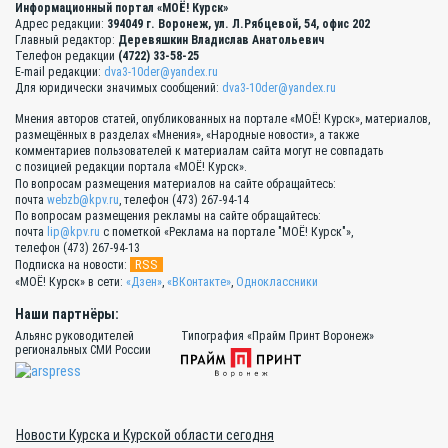
Информационный портал «МОЁ! Курск»
Адрес редакции:
394049 г. Воронеж, ул. Л.Рябцевой, 54, офис 202
Главный редактор:
Деревяшкин Владислав Анатольевич
Телефон редакции
(4722) 33-58-25
E-mail редакции:
dva3-10der@yandex.ru
Для юридически значимых сообщений:
dva3-10der@yandex.ru
Мнения авторов статей, опубликованных на портале «МОЁ! Курск», материалов,
размещённых в разделах «Мнения», «Народные новости», а также
комментариев пользователей к материалам сайта могут не совпадать
с позицией редакции портала «МОЁ! Курск».
По вопросам размещения материалов на сайте обращайтесь:
почта
webzb@kpv.ru
, телефон (473) 267-94-14
По вопросам размещения рекламы на сайте обращайтесь:
почта
lip@kpv.ru
с пометкой «Реклама на портале "МОЁ! Курск"»,
телефон (473) 267-94-13
RSS
Подписка на новости:
«МОЁ! Курск» в сети:
«Дзен»
,
«ВКонтакте»
,
Одноклассники
Наши партнёры:
Альянс руководителей
Типография «Прайм Принт Воронеж»
региональных СМИ России
Новости Курска и Курской области сегодня