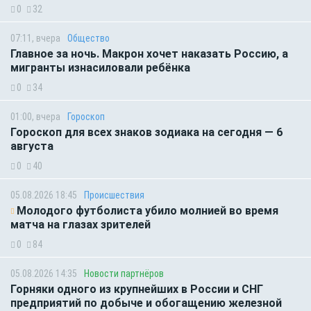
0
32
07:11, вчера
Общество
Главное за ночь. Макрон хочет наказать Россию, а
мигранты изнасиловали ребёнка
0
34
01:00, вчера
Гороскоп
Гороскоп для всех знаков зодиака на сегодня — 6
августа
0
40
05.08.2026 18:45
Происшествия
Молодого футболиста убило молнией во время
матча на глазах зрителей
0
84
05.08.2026 14:35
Новости партнёров
Горняки одного из крупнейших в России и СНГ
предприятий по добыче и обогащению железной