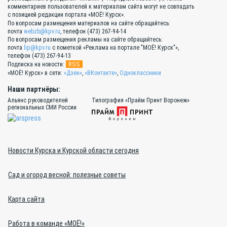
комментариев пользователей к материалам сайта могут не совпадать
с позицией редакции портала «МОЁ! Курск».
По вопросам размещения материалов на сайте обращайтесь:
почта
webzb@kpv.ru
, телефон (473) 267-94-14
По вопросам размещения рекламы на сайте обращайтесь:
почта
lip@kpv.ru
с пометкой «Реклама на портале "МОЁ! Курск"»,
телефон (473) 267-94-13
RSS
Подписка на новости:
«МОЁ! Курск» в сети:
«Дзен»
,
«ВКонтакте»
,
Одноклассники
Наши партнёры:
Альянс руководителей
Типография «Прайм Принт Воронеж»
региональных СМИ России
Новости Курска и Курской области сегодня
Сад и огород весной: полезные советы
Карта сайта
Работа в команде «МОЁ!»