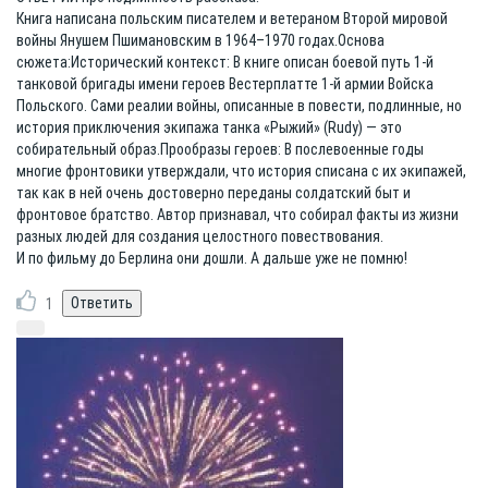
Книга написана польским писателем и ветераном Второй мировой
войны Янушем Пшимановским в 1964–1970 годах.Основа
сюжета:Исторический контекст: В книге описан боевой путь 1-й
танковой бригады имени героев Вестерплатте 1-й армии Войска
Польского. Сами реалии войны, описанные в повести, подлинные, но
история приключения экипажа танка «Рыжий» (Rudy) — это
собирательный образ.Прообразы героев: В послевоенные годы
многие фронтовики утверждали, что история списана с их экипажей,
так как в ней очень достоверно переданы солдатский быт и
фронтовое братство. Автор признавал, что собирал факты из жизни
разных людей для создания целостного повествования.
И по фильму до Берлина они дошли. А дальше уже не помню!
1