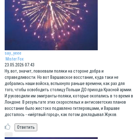
say_yeee
Mister Fox
23.05.2026 07:43
Ну, вот, значит, повоевали поляки на стороне добра и
справедливости. Но вот Варшавское восстание, куда таки не
добрались наши войска, вспыхнуло раньше времени, как раз для
того, чтобы освободить столицу Польши ДО прихода Красной армии.
И руководили им эмигранты-поляки, которые окопались в то время в
Лондоне. В результате этих скороспелых и антисоветских планов
восстание было жестоко подавлено гитлеровцами, и Варшаве
досталось - «мёртвый город», как потом докладывал Жуков.