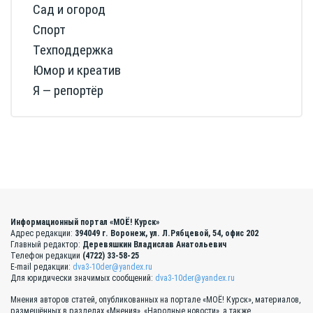
Сад и огород
Спорт
Техподдержка
Юмор и креатив
Я — репортёр
Информационный портал «МОЁ! Курск»
Адрес редакции:
394049 г. Воронеж, ул. Л.Рябцевой, 54, офис 202
Главный редактор:
Деревяшкин Владислав Анатольевич
Телефон редакции
(4722) 33-58-25
E-mail редакции:
dva3-10der@yandex.ru
Для юридически значимых сообщений:
dva3-10der@yandex.ru
Мнения авторов статей, опубликованных на портале «МОЁ! Курск», материалов,
размещённых в разделах «Мнения», «Народные новости», а также