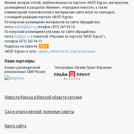
Мнения авторов статей, опубликованных на портале «МОЁ! Курск», материалов,
размещённых в разделах «Мнения», «Народные новости», а также
комментариев пользователей к материалам сайта могут не совпадать
с позицией редакции портала «МОЁ! Курск».
По вопросам размещения материалов на сайте обращайтесь:
почта
webzb@kpv.ru
, телефон (473) 267-94-14
По вопросам размещения рекламы на сайте обращайтесь:
почта
lip@kpv.ru
с пометкой «Реклама на портале "МОЁ! Курск"»,
телефон (473) 267-94-13
RSS
Подписка на новости:
«МОЁ! Курск» в сети:
«Дзен»
,
«ВКонтакте»
,
Одноклассники
Наши партнёры:
Альянс руководителей
Типография «Прайм Принт Воронеж»
региональных СМИ России
Новости Курска и Курской области сегодня
Сад и огород весной: полезные советы
Карта сайта