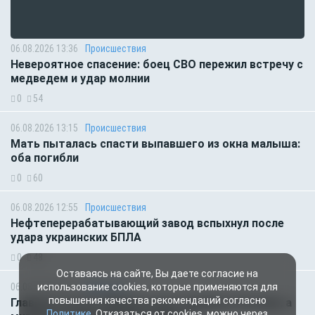
06.08.2026 13:36
Происшествия
Невероятное спасение: боец СВО пережил встречу с
медведем и удар молнии
0
54
06.08.2026 13:15
Происшествия
Мать пыталась спасти выпавшего из окна малыша:
оба погибли
0
60
06.08.2026 12:55
Происшествия
Нефтеперерабатывающий завод вспыхнул после
удара украинских БПЛА
0
48
Оставаясь на сайте, Вы даете согласие на
06.08.2026 07:11
Общество
использование cookies, которые применяются для
повышения качества рекомендаций согласно
Главное за ночь. Макрон хочет наказать Россию, а
Политике
. Отказаться от cookies, можно через