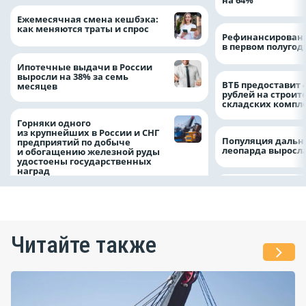
на 64%
Ежемесячная смена кешбэка:
как меняются траты и спрос
Рефинансировани
в первом полугоди
Ипотечные выдачи в России
выросли на 38% за семь
ВТБ предоставит 
месяцев
рублей на строит
складских компл
Горняки одного
из крупнейших в России и СНГ
Популяция дальн
предприятий по добыче
леопарда выросла
и обогащению железной руды
удостоены государственных
наград
Читайте также