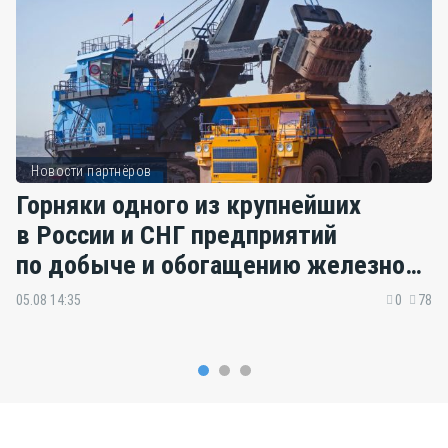
Новости партнёров
Горняки одного из крупнейших
в России и СНГ предприятий
по добыче и обогащению железной
руды удостоены государственных
05.08 14:35
0
78
наград