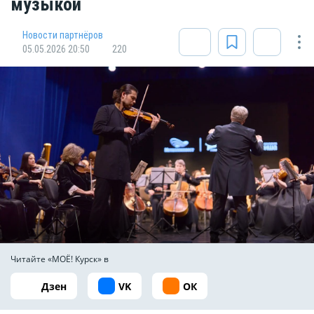
музыкой
Новости партнёров
05.05.2026 20:50
220
Читайте «МОЁ! Курск» в
Дзен
VK
ОК