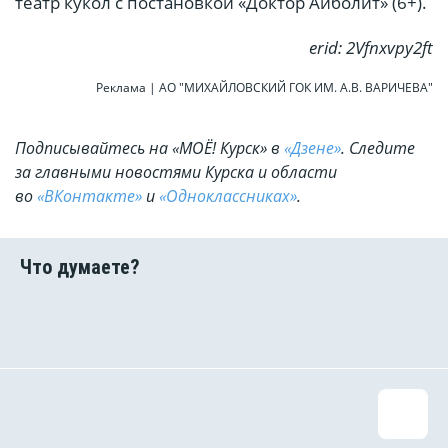
театр кукол с постановкой «Доктор Айболит» (6+).
erid: 2Vfnxvpy2ft
Реклама | АО "МИХАЙЛОВСКИЙ ГОК ИМ. А.В. ВАРИЧЕВА"
Подписывайтесь на «МОЁ! Курск» в
«Дзене»
. Cледите
за главными новостями Курска и области
во
«ВКонтакте»
и
«Одноклассниках»
.