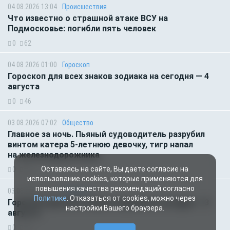
04.08.2026 13:04
Происшествия
Что известно о страшной атаке ВСУ на
Подмосковье: погибли пять человек
0
62
04.08.2026 01:00
Гороскоп
Гороскоп для всех знаков зодиака на сегодня — 4
августа
0
46
03.08.2026 07:02
Общество
Главное за ночь. Пьяный судоводитель разрубил
винтом катера 5-летнюю девочку, тигр напал
на железнодорожника
Оставаясь на сайте, Вы даете согласие на
0
52
использование cookies, которые применяются для
повышения качества рекомендаций согласно
03.08.2026 01:00
Гороскоп
Политике
. Отказаться от cookies, можно через
Гороскоп для всех знаков зодиака на сегодня — 3
настройки Вашего браузера.
августа
0
56