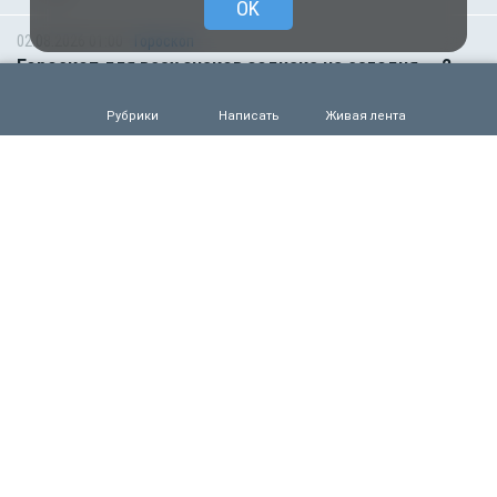
OK
02.08.2026 01:00
Гороскоп
Гороскоп для всех знаков зодиака на сегодня — 2
августа
Рубрики
Написать
Живая лента
0
64
01.08.2026 01:00
Гороскоп
Гороскоп для всех знаков зодиака на сегодня — 1
августа
0
78
31.07.2026 16:50
Происшествия
Обрушение подъезда жилого дома попало на
видео
0
92
31.07.2026 15:40
Происшествия
Подростка и 22-летнюю девушку из России
жестоко убили на популярном курорте в Таиланде
0
96