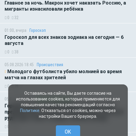
Главное за ночь. Макрон хочет наказать Россию, а
мигранты изнасиловали ребёнка
0
32
01:00, вчера
Гороскоп
Гороскоп для всех знаков зодиака на сегодня — 6
августа
0
38
05.08.2026 18:45
Происшествия
Молодого футболиста убило молнией во время
матча на глазах зрителей
0
78
Оставаясь на сайте, Вы даете согласие на
05.08.2026 14:35
Новости партнёров
использование cookies, которые применяются для
повышения качества рекомендаций согласно
Горняки одного из крупнейших в России и СНГ
Политике
. Отказаться от cookies, можно через
предприятий по добыче и обогащению железной
настройки Вашего браузера.
руды удостоены государственных наград
0
56
OK