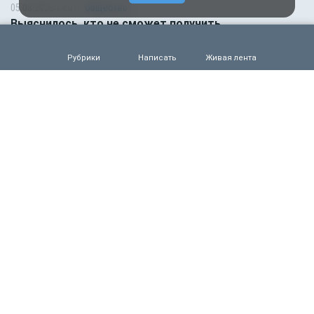
05.08.2026 14:01
Общество
Выяснилось, кто не сможет получить
загранпаспорт через МФЦ
0
66
Рубрики
Написать
Живая лента
05.08.2026 09:00
Деньги
Объем продаж кредитов наличными в России
вырос на 64%
0
56
05.08.2026 01:00
Гороскоп
Гороскоп для всех знаков зодиака на сегодня — 5
августа
0
52
04.08.2026 15:00
Деньги
Рефинансирование кредитов в первом полугодии
2026 года
0
64