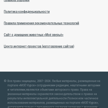
Правила общения
Политика конфиденциальности
Правила применения рекомендательных технологий
Сайт о домашних животных «Моё зверьё»
Центр интернет-проектов (изготовление сайтов)
Все права защищены, 2007–2024. Любые материалы, размещенные на
портале «МОЁ! Курск» сотрудниками редакции, нештатными авторами
и читателями,являются объектами авторского права. Права на
указанные материалы охраняются законодательством о правах на
результаты интеллектуальной деятельности.Полное или частичное
использование материалов, размещенных на портале «МОЁ! Курск»,
допускается только с письменного согласия редакции с указанием