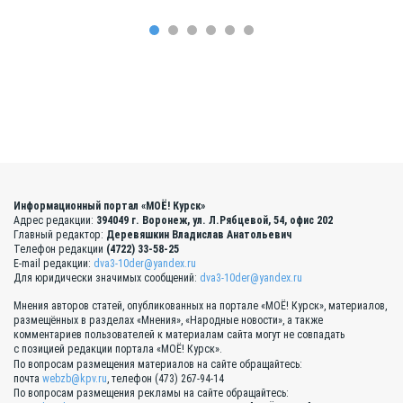
Информационный портал «МОЁ! Курск»
Адрес редакции:
394049 г. Воронеж, ул. Л.Рябцевой, 54, офис 202
Главный редактор:
Деревяшкин Владислав Анатольевич
Телефон редакции
(4722) 33-58-25
E-mail редакции:
dva3-10der@yandex.ru
Для юридически значимых сообщений:
dva3-10der@yandex.ru
Мнения авторов статей, опубликованных на портале «МОЁ! Курск», материалов,
размещённых в разделах «Мнения», «Народные новости», а также
комментариев пользователей к материалам сайта могут не совпадать
с позицией редакции портала «МОЁ! Курск».
По вопросам размещения материалов на сайте обращайтесь:
почта
webzb@kpv.ru
, телефон (473) 267-94-14
По вопросам размещения рекламы на сайте обращайтесь: