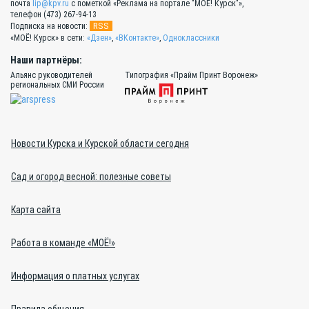
почта
lip@kpv.ru
с пометкой «Реклама на портале "МОЁ! Курск"»,
телефон (473) 267-94-13
RSS
Подписка на новости:
«МОЁ! Курск» в сети:
«Дзен»
,
«ВКонтакте»
,
Одноклассники
Наши партнёры:
Альянс руководителей
Типография «Прайм Принт Воронеж»
региональных СМИ России
Новости Курска и Курской области сегодня
Сад и огород весной: полезные советы
Карта сайта
Работа в команде «МОЁ!»
Информация о платных услугах