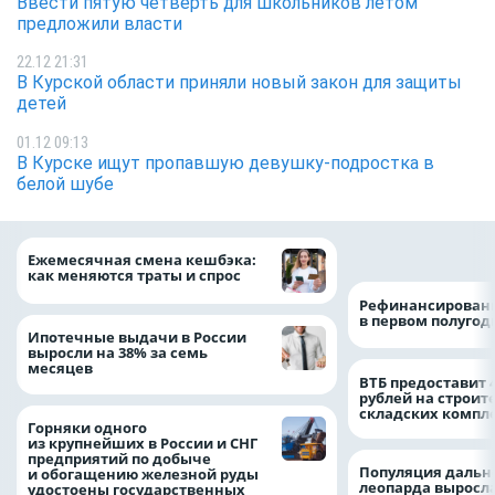
Ввести пятую четверть для школьников летом
предложили власти
22.12 21:31
В Курской области приняли новый закон для защиты
детей
01.12 09:13
В Курске ищут пропавшую девушку-подростка в
белой шубе
на 64%
Ежемесячная смена кешбэка:
как меняются траты и спрос
Рефинансировани
в первом полугоди
Ипотечные выдачи в России
выросли на 38% за семь
месяцев
ВТБ предоставит 
рублей на строит
складских компл
Горняки одного
из крупнейших в России и СНГ
предприятий по добыче
Популяция дальн
и обогащению железной руды
леопарда выросла
удостоены государственных