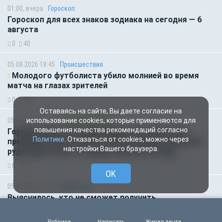
01:00, вчера
Гороскоп
Гороскоп для всех знаков зодиака на сегодня — 6
августа
0
40
05.08.2026 18:45
Происшествия
Молодого футболиста убило молнией во время
матча на глазах зрителей
0
78
Оставаясь на сайте, Вы даете согласие на
05.08.2026 14:35
Новости партнёров
использование cookies, которые применяются для
повышения качества рекомендаций согласно
Горняки одного из крупнейших в России и СНГ
Политике
. Отказаться от cookies, можно через
предприятий по добыче и обогащению железной
настройки Вашего браузера.
руды удостоены государственных наград
0
58
OK
05.08.2026 14:01
Общество
Выяснилось, кто не сможет получить
загранпаспорт через МФЦ
0
68
Рубрики
Написать
Живая лента