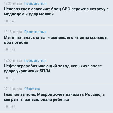
13:36, вчера
Происшествия
Невероятное спасение: боец СВО пережил встречу с
медведем и удар молнии
0
40
13:15, вчера
Происшествия
Мать пыталась спасти выпавшего из окна малыша:
оба погибли
0
48
12:55, вчера
Происшествия
Нефтеперерабатывающий завод вспыхнул после
удара украинских БПЛА
0
30
07:11, вчера
Общество
Главное за ночь. Макрон хочет наказать Россию, а
мигранты изнасиловали ребёнка
0
32