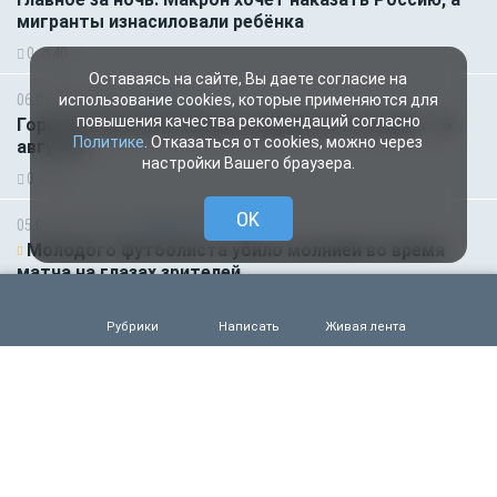
мигранты изнасиловали ребёнка
0
40
Оставаясь на сайте, Вы даете согласие на
06.08.2026 01:00
Гороскоп
использование cookies, которые применяются для
повышения качества рекомендаций согласно
Гороскоп для всех знаков зодиака на сегодня — 6
Политике
. Отказаться от cookies, можно через
августа
настройки Вашего браузера.
0
46
OK
05.08.2026 18:45
Происшествия
Молодого футболиста убило молнией во время
матча на глазах зрителей
0
90
Рубрики
Написать
Живая лента
05.08.2026 14:35
Новости партнёров
Горняки одного из крупнейших в России и СНГ
предприятий по добыче и обогащению железной
руды удостоены государственных наград
0
66