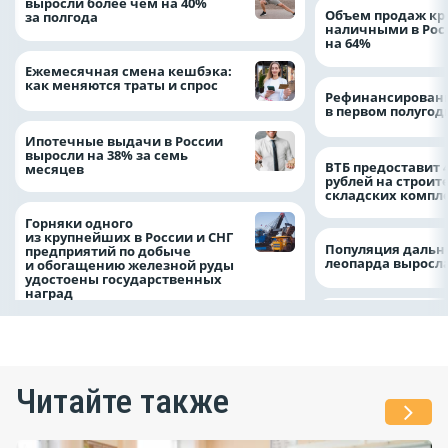
выросли более чем на 40%
Объем продаж кр
за полгода
наличными в Рос
на 64%
Ежемесячная смена кешбэка:
как меняются траты и спрос
Рефинансировани
в первом полугоди
Ипотечные выдачи в России
выросли на 38% за семь
ВТБ предоставит 
месяцев
рублей на строит
складских компл
Горняки одного
из крупнейших в России и СНГ
Популяция дальн
предприятий по добыче
леопарда выросла
и обогащению железной руды
удостоены государственных
наград
Читайте также