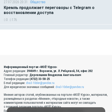
27.07.2026 20:31
Общество
Кремль продолжает переговоры с Telegram о
восстановлении доступа
0
176
Информационный портал «МОЁ! Курск»
Адрес редакции:
394049 г. Воронеж, ул. Л.Рябцевой, 54, офис 202
Главный редактор:
Деревяшкин Владислав Анатольевич
Телефон редакции
(4722) 33-58-25
E-mail редакции:
dva3-10der@yandex.ru
Для юридически значимых сообщений:
dva3-10der@yandex.ru
Мнения авторов статей, опубликованных на портале «МОЁ! Курск», материалов,
размещённых в разделах «Мнения», «Народные новости», а также
комментариев пользователей к материалам сайта могут не совпадать
с позицией редакции портала «МОЁ! Курск».
По вопросам размещения материалов на сайте обращайтесь: