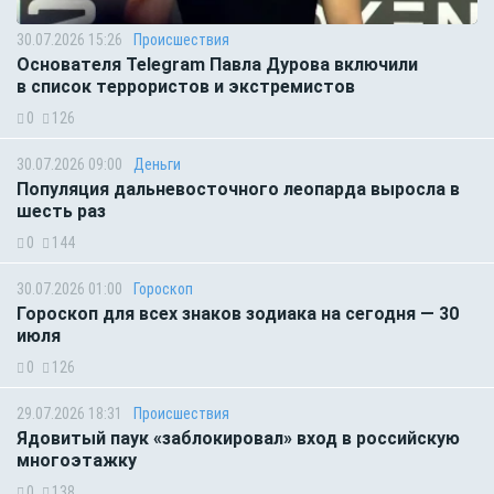
30.07.2026 15:26
Происшествия
Основателя Telegram Павла Дурова включили
в список террористов и экстремистов
0
126
30.07.2026 09:00
Деньги
Популяция дальневосточного леопарда выросла в
шесть раз
0
144
30.07.2026 01:00
Гороскоп
Гороскоп для всех знаков зодиака на сегодня — 30
июля
0
126
29.07.2026 18:31
Происшествия
Ядовитый паук «заблокировал» вход в российскую
многоэтажку
0
138