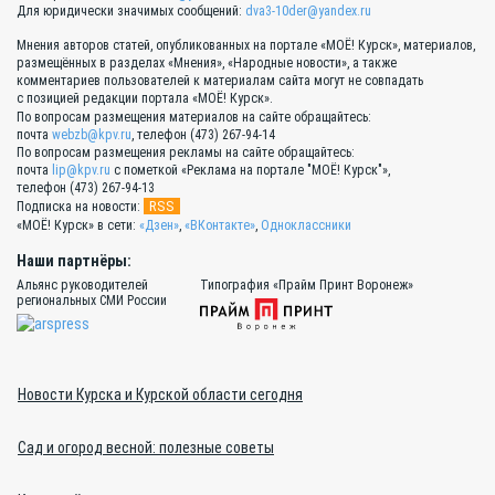
Для юридически значимых сообщений:
dva3-10der@yandex.ru
Мнения авторов статей, опубликованных на портале «МОЁ! Курск», материалов,
размещённых в разделах «Мнения», «Народные новости», а также
комментариев пользователей к материалам сайта могут не совпадать
с позицией редакции портала «МОЁ! Курск».
По вопросам размещения материалов на сайте обращайтесь:
почта
webzb@kpv.ru
, телефон (473) 267-94-14
По вопросам размещения рекламы на сайте обращайтесь:
почта
lip@kpv.ru
с пометкой «Реклама на портале "МОЁ! Курск"»,
телефон (473) 267-94-13
RSS
Подписка на новости:
«МОЁ! Курск» в сети:
«Дзен»
,
«ВКонтакте»
,
Одноклассники
Наши партнёры:
Альянс руководителей
Типография «Прайм Принт Воронеж»
региональных СМИ России
Новости Курска и Курской области сегодня
Сад и огород весной: полезные советы