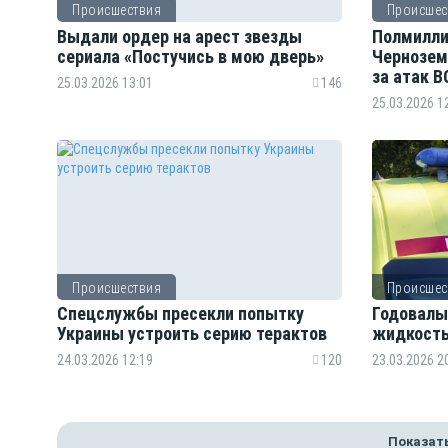
Происшествия
Происшес
Выдали ордер на арест звезды
Полмилли
сериала «Постучись в мою дверь»
Черноземь
за атак В
25.03.2026 13:01
146
25.03.2026 1
Происшествия
Происшес
Спецслужбы пресекли попытку
Годовалы
Украины устроить серию терактов
жидкость
24.03.2026 12:19
120
23.03.2026 2
Показат