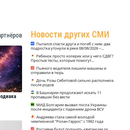
Новости других СМИ
артнёров
Пытался спасти друга и погиб с ним: два
подростка утонули в реке 08/08/2026 –
Новости
Ребенок просто холерик или у него СДВГ?
Простые тесты, которые помогут
разобраться
Пьяного водителя лишили машины и
отправили в тюрь
Дочь Розы Сябитовой сильно располнела
после родов
В Башкирии продолжают искать 11
зодиака
пропавших без вести
МИД Болгарии вызвал посла Украины
после инцидента с падением дрона ВСУ
Андреева стала самой молодой
чемпионкой "Ролан Гаррос" с 1992 года
Россияне будут получать квитанции за