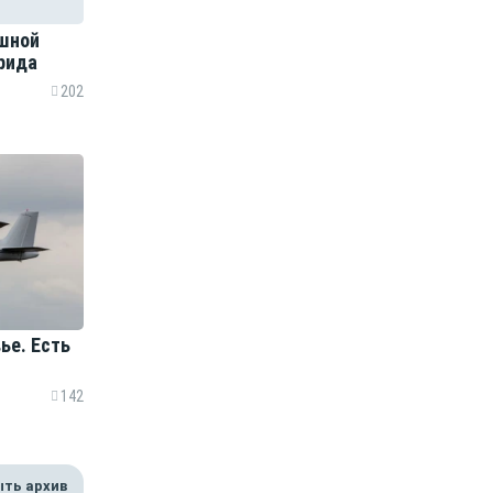
ашной
Крида
202
ье. Есть
142
ть архив