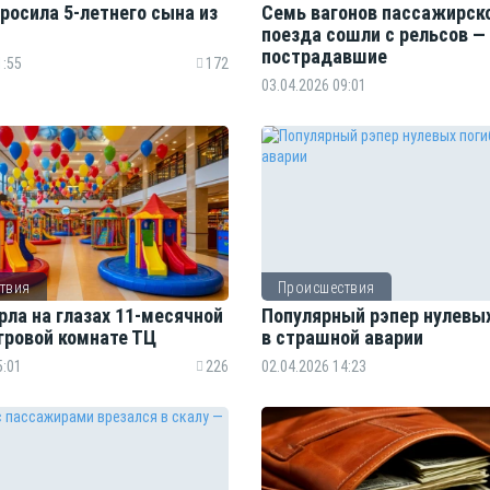
росила 5-летнего сына из
Семь вагонов пассажирск
поезда сошли с рельсов —
пострадавшие
1:55
172
03.04.2026 09:01
твия
Происшествия
рла на глазах 11-месячной
Популярный рэпер нулевых
гровой комнате ТЦ
в страшной аварии
5:01
226
02.04.2026 14:23