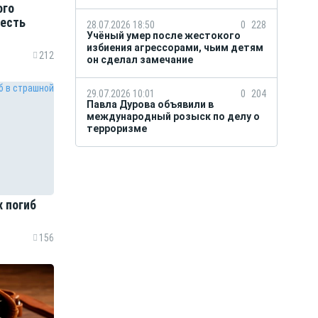
ого
 есть
28.07.2026 18:50
0
228
Учёный умер после жестокого
избиения агрессорами, чьим детям
212
он сделал замечание
29.07.2026 10:01
0
204
Павла Дурова объявили в
международный розыск по делу о
терроризме
 погиб
156