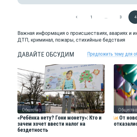
1
...
3
4
Важная информация о происшествиях, авариях и ин
ДТП, криминал, пожары, стихийные бедствия
ДАВАЙТЕ ОБСУДИМ
Предложить тему для о
Общество
Обществ
ть
«Ребёнка нету? Гони монету»: Кто и
От нов
зачем хочет ввести налог на
отказали
бездетность