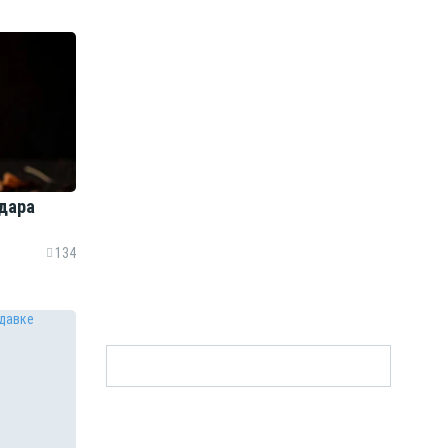
удара
134