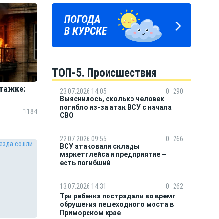
ПОГОДА
ГОРОСКОП
В КУРСКЕ
НА КАЖДЫЙ ДЕНЬ
ТОП-5. Происшествия
тажке:
23.07.2026 14:05
0
290
Выяснилось, сколько человек
погибло из-за атак ВСУ с начала
184
СВО
22.07.2026 09:55
0
266
ВСУ атаковали склады
маркетплейса и предприятие –
есть погибший
13.07.2026 14:31
0
262
Три ребенка пострадали во время
обрушения пешеходного моста в
Приморском крае