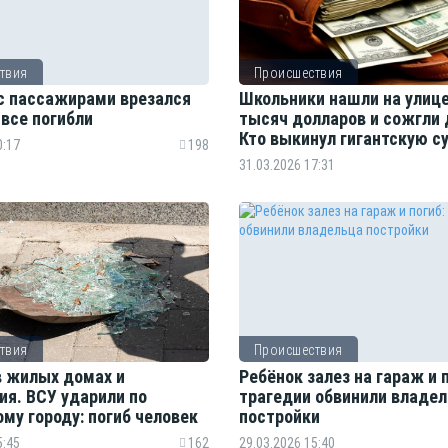
твия
Происшествия
с пассажирами врезался
Школьники нашли на улице
 все погибли
тысяч долларов и сожгли 
Кто выкинул гигантскую с
0:17
198
31.03.2026 17:31
твия
Происшествия
 жилых домах и
Ребёнок залез на гараж и п
ия. ВСУ ударили по
трагедии обвинили владе
му городу: погиб человек
постройки
5:45
162
29.03.2026 15:40