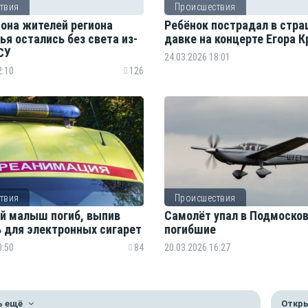
твия
Происшествия
она жителей региона
Ребёнок пострадал в стр
я остались без света из-
давке на концерте Егора 
СУ
24.03.2026 18:01
2:10
126
твия
Происшествия
й малыш погиб, выпив
Самолёт упал в Подмосков
 для электронных сигарет
погибшие
0:50
84
20.03.2026 16:27
ь ещё
Откры