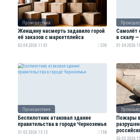
Происшествия
Происшес
Женщину насмерть задавило горой
Самолёт 
её заказов с маркетплейса
в скалу —
02.04.2026 11:01
330
01.04.2026 1
Происшествия
Происшес
Беспилотник атаковал здание
Пожары в
правительства в городе Черноземья
разрушен
российско
31.03.2026 13:12
158
30.03.2026 1