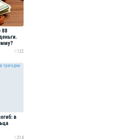
 88
деньги.
умму?
122
огиб: в
льца
214