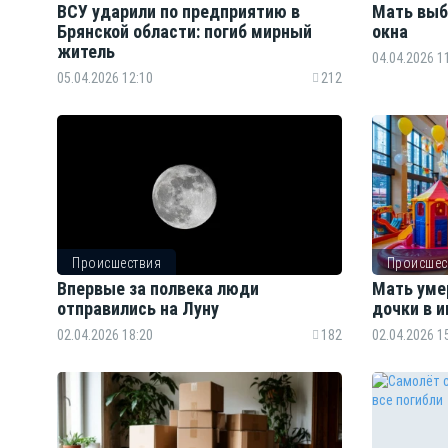
ВСУ ударили по предприятию в
Мать выб
Брянской области: погиб мирный
окна
житель
04.04.2026 1
05.04.2026 12:10
212
Происшествия
Происшес
Впервые за полвека люди
Мать уме
отправились на Луну
дочки в и
02.04.2026 18:20
182
02.04.2026 1