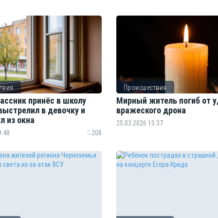
твия
Происшествия
ассник принёс в школу
Мирный житель погиб от 
выстрелил в девочку и
вражеского дрона
л из окна
25.03.2026 15:37
9:48
208