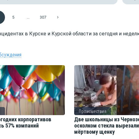
5
...
307
цидентах в Курске и Курской области за сегодня и недел
бсуждения
о
Происшествия
огодних корпоративов
Две школьницы из Черноз
сь 57% компаний
осколком стекла вырезал
мёртвому щенку