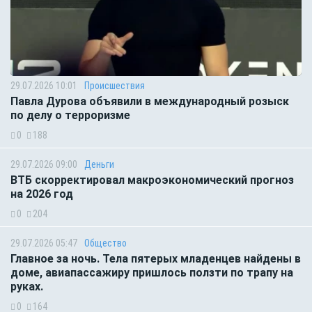
29.07.2026 10:01
Происшествия
Павла Дурова объявили в международный розыск
по делу о терроризме
0
188
29.07.2026 09:00
Деньги
ВТБ скорректировал макроэкономический прогноз
на 2026 год
0
204
29.07.2026 05:47
Общество
Главное за ночь. Тела пятерых младенцев найдены в
доме, авиапассажиру пришлось ползти по трапу на
руках.
0
164