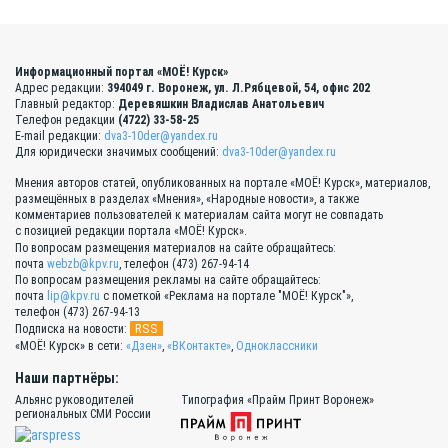
Информационный портал «МОЁ! Курск»
Адрес редакции:
394049 г. Воронеж, ул. Л.Рябцевой, 54, офис 202
Главный редактор:
Деревяшкин Владислав Анатольевич
Телефон редакции
(4722) 33-58-25
E-mail редакции:
dva3-10der@yandex.ru
Для юридически значимых сообщений:
dva3-10der@yandex.ru
Мнения авторов статей, опубликованных на портале «МОЁ! Курск», материалов,
размещённых в разделах «Мнения», «Народные новости», а также
комментариев пользователей к материалам сайта могут не совпадать
с позицией редакции портала «МОЁ! Курск».
По вопросам размещения материалов на сайте обращайтесь:
почта
webzb@kpv.ru
, телефон (473) 267-94-14
По вопросам размещения рекламы на сайте обращайтесь:
почта
lip@kpv.ru
с пометкой «Реклама на портале "МОЁ! Курск"»,
телефон (473) 267-94-13
RSS
Подписка на новости:
«МОЁ! Курск» в сети:
«Дзен»
,
«ВКонтакте»
,
Одноклассники
Наши партнёры:
Альянс руководителей
Типография «Прайм Принт Воронеж»
региональных СМИ России