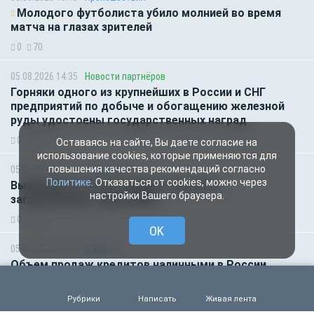
Молодого футболиста убило молнией во время
матча на глазах зрителей
0
70
05.08.2026 14:35
Новости партнёров
Горняки одного из крупнейших в России и СНГ
предприятий по добыче и обогащению железной
руды удостоены государственных наград
0
50
Оставаясь на сайте, Вы даете согласие на
использование cookies, которые применяются для
повышения качества рекомендаций согласно
05.08.2026 14:01
Общество
Политике
. Отказаться от cookies, можно через
Выяснилось, кто не сможет получить
настройки Вашего браузера.
загранпаспорт через МФЦ
0
62
OK
05.08.2026 09:00
Деньги
Объем продаж кредитов наличными в России
вырос на 64%
0
50
Рубрики
Написать
Живая лента