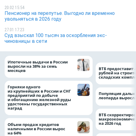
20.02 15:54
Пенсионер на перепутье. Выгодно ли временно
увольняться в 2026 году
27.01 17:23
Суд взыскал 100 тысяч за оскорбления экс-
чиновницы в сети
Ипотечные выдачи в России
выросли на 38% за семь
ВТБ предоставит 
месяцев
рублей на строит
складских компл
Горняки одного
из крупнейших в России и СНГ
Популяция дальн
предприятий по добыче
леопарда выросла
и обогащению железной руды
удостоены государственных
наград
ВТБ скорректиро
макроэкономичес
на 2026 год
Объем продаж кредитов
наличными в России вырос
на 64%